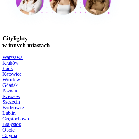
Citylighty
w innych miastach
Warszawa
Kraków
Łódź
Katowice
Wrocław
Gdańsk
Poznań
Rzeszów
Szczecin
Bydgoszcz
Lublin
Częstochowa
Białystok
Opole
Gdynia