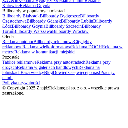
Szczecin
Reklama Bydgoszcz
Reklama Lublin
Reklama
Katowice
Reklama Gdynia
Billboardy w popularnych miastach
Billboardy Białystok
Billboardy Bydgoszcz
Billboardy
Częstochowa
Billboardy Gdańsk
Billboardy Lublin
Billboardy
Łódź
Billboardy Gdynia
Billboardy Szczecin
Billboardy
Toruń
Billboardy Warszawa
Billboardy Wrocław
Oferta
Reklama outdoor
Billboardy reklamowe
Citylighty
reklamowe
Reklama wielkoformatowa
Reklama DOOH
Reklama w
metrze
Reklama w komunikacji miejskiej
Pozostałe
Tablice reklamowe
Reklama przy autostradach
Reklama przy
drogach
Reklama w galeriach handlowych
Reklama na
lotniskach
Baza wiedzy
Blog
Dowiedz się więcej o nas!
Pracuj z
nami!
Polityka prywatności
© Copyright 2025 ZnajdźReklamę.pl sp. z o.o. - wszelkie prawa
zastrzeżone.