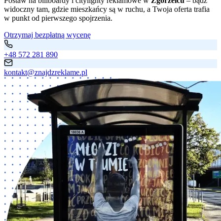
Postaw na billboardy i citylighty reklamowe w
Zgorzelcu
– bądź
widoczny tam, gdzie mieszkańcy są w ruchu, a Twoja oferta trafia
w punkt od pierwszego spojrzenia.
Otrzymaj bezpłatną wycenę
+48 572 281 890
kontakt@znajdzreklame.pl