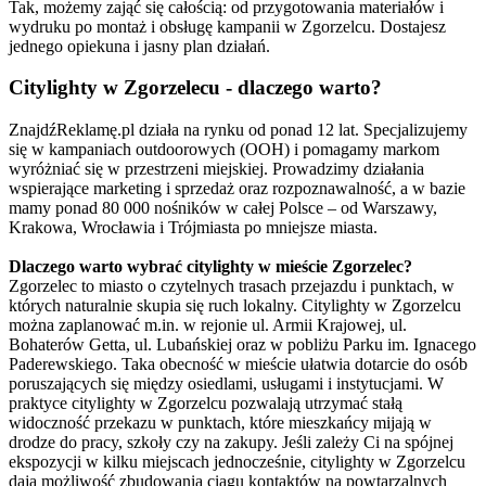
Tak, możemy zająć się całością: od przygotowania materiałów i
wydruku po montaż i obsługę kampanii w Zgorzelcu. Dostajesz
jednego opiekuna i jasny plan działań.
Citylighty w Zgorzelecu - dlaczego warto?
ZnajdźReklamę.pl działa na rynku od ponad 12 lat. Specjalizujemy
się w kampaniach outdoorowych (OOH) i pomagamy markom
wyróżniać się w przestrzeni miejskiej. Prowadzimy działania
wspierające marketing i sprzedaż oraz rozpoznawalność, a w bazie
mamy ponad 80 000 nośników w całej Polsce – od Warszawy,
Krakowa, Wrocławia i Trójmiasta po mniejsze miasta.
Dlaczego warto wybrać citylighty w mieście Zgorzelec?
Zgorzelec to miasto o czytelnych trasach przejazdu i punktach, w
których naturalnie skupia się ruch lokalny. Citylighty w Zgorzelcu
można zaplanować m.in. w rejonie ul. Armii Krajowej, ul.
Bohaterów Getta, ul. Lubańskiej oraz w pobliżu Parku im. Ignacego
Paderewskiego. Taka obecność w mieście ułatwia dotarcie do osób
poruszających się między osiedlami, usługami i instytucjami. W
praktyce citylighty w Zgorzelcu pozwalają utrzymać stałą
widoczność przekazu w punktach, które mieszkańcy mijają w
drodze do pracy, szkoły czy na zakupy. Jeśli zależy Ci na spójnej
ekspozycji w kilku miejscach jednocześnie, citylighty w Zgorzelcu
dają możliwość zbudowania ciągu kontaktów na powtarzalnych