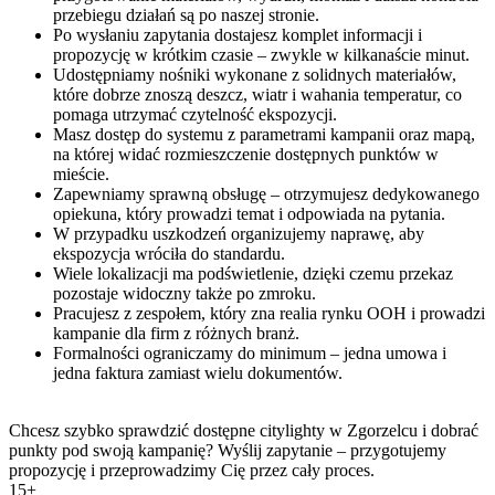
przebiegu działań są po naszej stronie.
Po wysłaniu zapytania dostajesz komplet informacji i
propozycję w krótkim czasie – zwykle w kilkanaście minut.
Udostępniamy nośniki wykonane z solidnych materiałów,
które dobrze znoszą deszcz, wiatr i wahania temperatur, co
pomaga utrzymać czytelność ekspozycji.
Masz dostęp do systemu z parametrami kampanii oraz mapą,
na której widać rozmieszczenie dostępnych punktów w
mieście.
Zapewniamy sprawną obsługę – otrzymujesz dedykowanego
opiekuna, który prowadzi temat i odpowiada na pytania.
W przypadku uszkodzeń organizujemy naprawę, aby
ekspozycja wróciła do standardu.
Wiele lokalizacji ma podświetlenie, dzięki czemu przekaz
pozostaje widoczny także po zmroku.
Pracujesz z zespołem, który zna realia rynku OOH i prowadzi
kampanie dla firm z różnych branż.
Formalności ograniczamy do minimum – jedna umowa i
jedna faktura zamiast wielu dokumentów.
Chcesz szybko sprawdzić dostępne citylighty w Zgorzelcu i dobrać
punkty pod swoją kampanię? Wyślij zapytanie – przygotujemy
propozycję i przeprowadzimy Cię przez cały proces.
15+