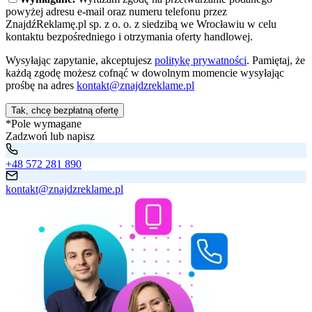
powyżej adresu e-mail oraz numeru telefonu przez
ZnajdźReklamę.pl sp. z o. o. z siedzibą we Wrocławiu w celu
kontaktu bezpośredniego i otrzymania oferty handlowej.
Wysyłając zapytanie, akceptujesz
politykę prywatności
. Pamiętaj, że
każdą zgodę możesz cofnąć w dowolnym momencie wysyłając
prośbę na adres
kontakt@znajdzreklame.pl
Tak, chcę bezpłatną ofertę
*Pole wymagane
Zadzwoń lub napisz
+48 572 281 890
kontakt@znajdzreklame.pl