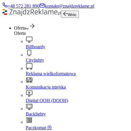
+48 572 281 890
kontakt@znajdzreklame.pl
Wróc
Oferta
Oferta
Billboardy
Citylighty
Reklama wielkoformatowa
Komunikacja miejska
Digital OOH (DOOH)
Backlighty
Paczkomat Ⓡ