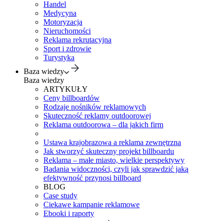
Handel
Medycyna
Motoryzacja
Nieruchomości
Reklama rekrutacyjna
Sport i zdrowie
Turystyka
Baza wiedzy
Baza wiedzy
ARTYKUŁY
Ceny billboardów
Rodzaje nośników reklamowych
Skuteczność reklamy outdoorowej
Reklama outdoorowa – dla jakich firm
Ustawa krajobrazowa a reklama zewnętrzna
Jak stworzyć skuteczny projekt billboardu
Reklama – małe miasto, wielkie perspektywy
Badania widoczności, czyli jak sprawdzić jaką
efektywność przynosi billboard
BLOG
Case study
Ciekawe kampanie reklamowe
Ebooki i raporty