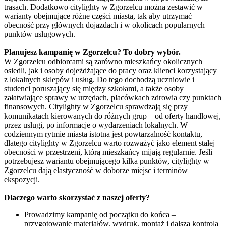
trasach. Dodatkowo citylighty w Zgorzelcu można zestawić w
warianty obejmujące różne części miasta, tak aby utrzymać
obecność przy głównych dojazdach i w okolicach popularnych
punktów usługowych.
Planujesz kampanię w Zgorzelcu? To dobry wybór.
W Zgorzelcu odbiorcami są zarówno mieszkańcy okolicznych
osiedli, jak i osoby dojeżdżające do pracy oraz klienci korzystający
z lokalnych sklepów i usług. Do tego dochodzą uczniowie i
studenci poruszający się między szkołami, a także osoby
załatwiające sprawy w urzędach, placówkach zdrowia czy punktach
finansowych. Citylighty w Zgorzelcu sprawdzają się przy
komunikatach kierowanych do różnych grup – od oferty handlowej,
przez usługi, po informacje o wydarzeniach lokalnych. W
codziennym rytmie miasta istotna jest powtarzalność kontaktu,
dlatego citylighty w Zgorzelcu warto rozważyć jako element stałej
obecności w przestrzeni, którą mieszkańcy mijają regularnie. Jeśli
potrzebujesz wariantu obejmującego kilka punktów, citylighty w
Zgorzelcu dają elastyczność w doborze miejsc i terminów
ekspozycji.
Dlaczego warto skorzystać z naszej oferty?
Prowadzimy kampanię od początku do końca –
przygotowanie materiałów, wydruk, montaż i dalsza kontrola