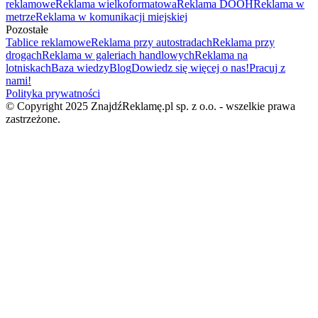
reklamowe
Reklama wielkoformatowa
Reklama DOOH
Reklama w
metrze
Reklama w komunikacji miejskiej
Pozostałe
Tablice reklamowe
Reklama przy autostradach
Reklama przy
drogach
Reklama w galeriach handlowych
Reklama na
lotniskach
Baza wiedzy
Blog
Dowiedz się więcej o nas!
Pracuj z
nami!
Polityka prywatności
© Copyright 2025 ZnajdźReklamę.pl sp. z o.o. - wszelkie prawa
zastrzeżone.