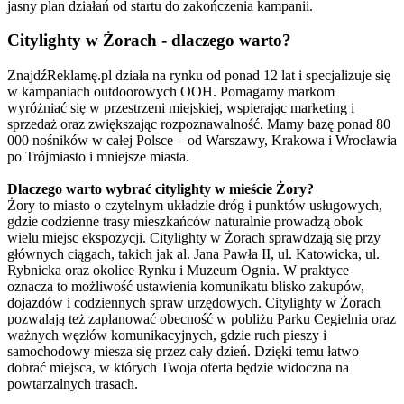
jasny plan działań od startu do zakończenia kampanii.
Citylighty w Żorach - dlaczego warto?
ZnajdźReklamę.pl działa na rynku od ponad 12 lat i specjalizuje się
w kampaniach outdoorowych OOH. Pomagamy markom
wyróżniać się w przestrzeni miejskiej, wspierając marketing i
sprzedaż oraz zwiększając rozpoznawalność. Mamy bazę ponad 80
000 nośników w całej Polsce – od Warszawy, Krakowa i Wrocławia
po Trójmiasto i mniejsze miasta.
Dlaczego warto wybrać citylighty w mieście Żory?
Żory to miasto o czytelnym układzie dróg i punktów usługowych,
gdzie codzienne trasy mieszkańców naturalnie prowadzą obok
wielu miejsc ekspozycji. Citylighty w Żorach sprawdzają się przy
głównych ciągach, takich jak al. Jana Pawła II, ul. Katowicka, ul.
Rybnicka oraz okolice Rynku i Muzeum Ognia. W praktyce
oznacza to możliwość ustawienia komunikatu blisko zakupów,
dojazdów i codziennych spraw urzędowych. Citylighty w Żorach
pozwalają też zaplanować obecność w pobliżu Parku Cegielnia oraz
ważnych węzłów komunikacyjnych, gdzie ruch pieszy i
samochodowy miesza się przez cały dzień. Dzięki temu łatwo
dobrać miejsca, w których Twoja oferta będzie widoczna na
powtarzalnych trasach.