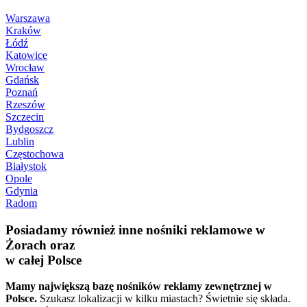
Warszawa
Kraków
Łódź
Katowice
Wrocław
Gdańsk
Poznań
Rzeszów
Szczecin
Bydgoszcz
Lublin
Częstochowa
Białystok
Opole
Gdynia
Radom
Posiadamy również inne nośniki reklamowe w
Żorach oraz
w całej Polsce
Mamy największą bazę nośników reklamy zewnętrznej w
Polsce.
Szukasz lokalizacji w kilku miastach? Świetnie się składa.