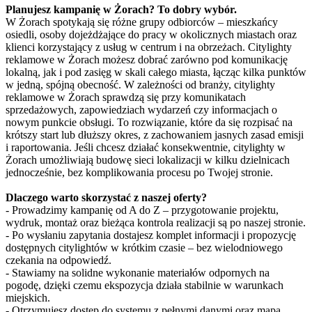
Planujesz kampanię w Żorach? To dobry wybór.
W Żorach spotykają się różne grupy odbiorców – mieszkańcy
osiedli, osoby dojeżdżające do pracy w okolicznych miastach oraz
klienci korzystający z usług w centrum i na obrzeżach. Citylighty
reklamowe w Żorach możesz dobrać zarówno pod komunikację
lokalną, jak i pod zasięg w skali całego miasta, łącząc kilka punktów
w jedną, spójną obecność. W zależności od branży, citylighty
reklamowe w Żorach sprawdzą się przy komunikatach
sprzedażowych, zapowiedziach wydarzeń czy informacjach o
nowym punkcie obsługi. To rozwiązanie, które da się rozpisać na
krótszy start lub dłuższy okres, z zachowaniem jasnych zasad emisji
i raportowania. Jeśli chcesz działać konsekwentnie, citylighty w
Żorach umożliwiają budowę sieci lokalizacji w kilku dzielnicach
jednocześnie, bez komplikowania procesu po Twojej stronie.
Dlaczego warto skorzystać z naszej oferty?
- Prowadzimy kampanię od A do Z – przygotowanie projektu,
wydruk, montaż oraz bieżąca kontrola realizacji są po naszej stronie.
- Po wysłaniu zapytania dostajesz komplet informacji i propozycję
dostępnych citylightów w krótkim czasie – bez wielodniowego
czekania na odpowiedź.
- Stawiamy na solidne wykonanie materiałów odpornych na
pogodę, dzięki czemu ekspozycja działa stabilnie w warunkach
miejskich.
- Otrzymujesz dostęp do systemu z pełnymi danymi oraz mapą