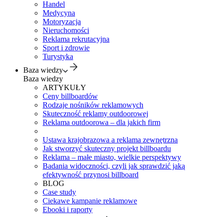
Handel
Medycyna
Motoryzacja
Nieruchomości
Reklama rekrutacyjna
Sport i zdrowie
Turystyka
Baza wiedzy
Baza wiedzy
ARTYKUŁY
Ceny billboardów
Rodzaje nośników reklamowych
Skuteczność reklamy outdoorowej
Reklama outdoorowa – dla jakich firm
Ustawa krajobrazowa a reklama zewnętrzna
Jak stworzyć skuteczny projekt billboardu
Reklama – małe miasto, wielkie perspektywy
Badania widoczności, czyli jak sprawdzić jaką
efektywność przynosi billboard
BLOG
Case study
Ciekawe kampanie reklamowe
Ebooki i raporty