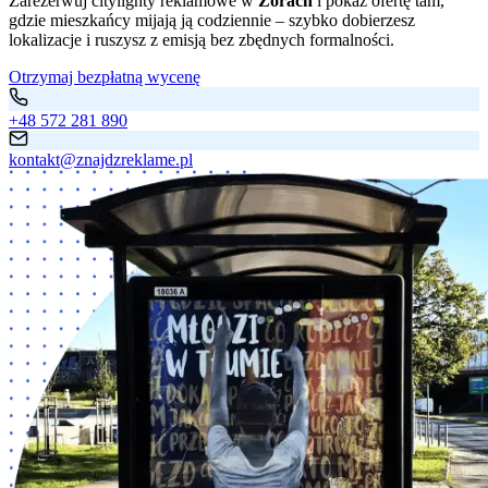
Zarezerwuj citylighty reklamowe w
Żorach
i pokaż ofertę tam,
gdzie mieszkańcy mijają ją codziennie – szybko dobierzesz
lokalizacje i ruszysz z emisją bez zbędnych formalności.
Otrzymaj bezpłatną wycenę
+48 572 281 890
kontakt@znajdzreklame.pl