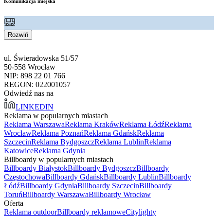
Komunikacja miejska
Rozwiń
ul. Świeradowska 51/57
50-558 Wrocław
NIP: 898 22 01 766
REGON: 022001057
Odwiedź nas na
LINKEDIN
Reklama w popularnych miastach
Reklama Warszawa
Reklama Kraków
Reklama Łódź
Reklama
Wrocław
Reklama Poznań
Reklama Gdańsk
Reklama
Szczecin
Reklama Bydgoszcz
Reklama Lublin
Reklama
Katowice
Reklama Gdynia
Billboardy w popularnych miastach
Billboardy Białystok
Billboardy Bydgoszcz
Billboardy
Częstochowa
Billboardy Gdańsk
Billboardy Lublin
Billboardy
Łódź
Billboardy Gdynia
Billboardy Szczecin
Billboardy
Toruń
Billboardy Warszawa
Billboardy Wrocław
Oferta
Reklama outdoor
Billboardy reklamowe
Citylighty