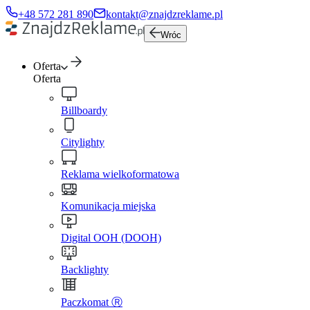
+48 572 281 890
kontakt@znajdzreklame.pl
Wróc
Oferta
Oferta
Billboardy
Citylighty
Reklama wielkoformatowa
Komunikacja miejska
Digital OOH (DOOH)
Backlighty
Paczkomat Ⓡ