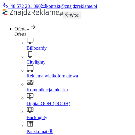
+48 572 281 890
kontakt@znajdzreklame.pl
Wróc
Oferta
Oferta
Billboardy
Citylighty
Reklama wielkoformatowa
Komunikacja miejska
Digital OOH (DOOH)
Backlighty
Paczkomat Ⓡ