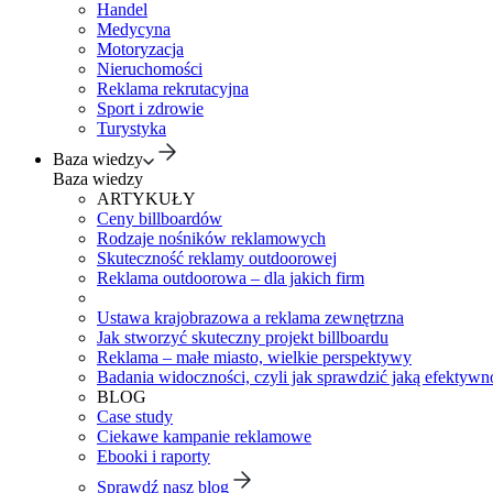
Handel
Medycyna
Motoryzacja
Nieruchomości
Reklama rekrutacyjna
Sport i zdrowie
Turystyka
Baza wiedzy
Baza wiedzy
ARTYKUŁY
Ceny billboardów
Rodzaje nośników reklamowych
Skuteczność reklamy outdoorowej
Reklama outdoorowa – dla jakich firm
Ustawa krajobrazowa a reklama zewnętrzna
Jak stworzyć skuteczny projekt billboardu
Reklama – małe miasto, wielkie perspektywy
Badania widoczności, czyli jak sprawdzić jaką efektywno
BLOG
Case study
Ciekawe kampanie reklamowe
Ebooki i raporty
Sprawdź nasz blog