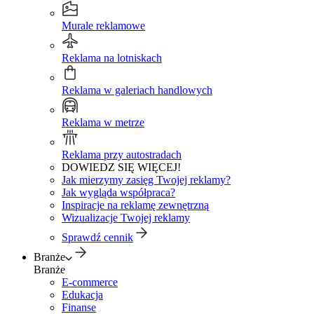
Murale reklamowe
Reklama na lotniskach
Reklama w galeriach handlowych
Reklama w metrze
Reklama przy autostradach
DOWIEDZ SIĘ WIĘCEJ!
Jak mierzymy zasięg Twojej reklamy?
Jak wygląda współpraca?
Inspiracje na reklamę zewnętrzną
Wizualizacje Twojej reklamy
Sprawdź cennik
Branże
Branże
E-commerce
Edukacja
Finanse