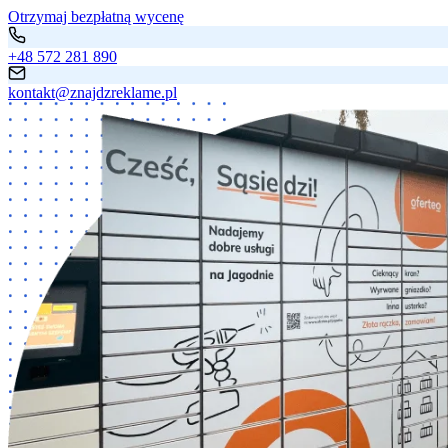
Otrzymaj bezpłatną wycenę
+48 572 281 890
kontakt@znajdzreklame.pl