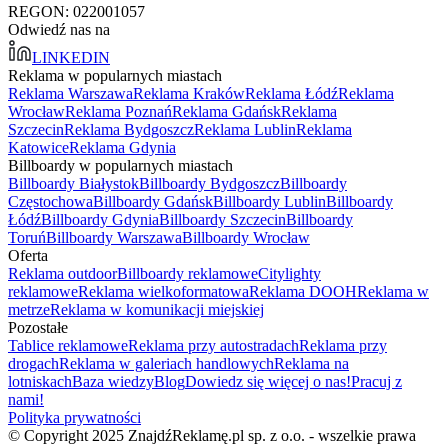
REGON: 022001057
Odwiedź nas na
LINKEDIN
Reklama w popularnych miastach
Reklama Warszawa
Reklama Kraków
Reklama Łódź
Reklama
Wrocław
Reklama Poznań
Reklama Gdańsk
Reklama
Szczecin
Reklama Bydgoszcz
Reklama Lublin
Reklama
Katowice
Reklama Gdynia
Billboardy w popularnych miastach
Billboardy Białystok
Billboardy Bydgoszcz
Billboardy
Częstochowa
Billboardy Gdańsk
Billboardy Lublin
Billboardy
Łódź
Billboardy Gdynia
Billboardy Szczecin
Billboardy
Toruń
Billboardy Warszawa
Billboardy Wrocław
Oferta
Reklama outdoor
Billboardy reklamowe
Citylighty
reklamowe
Reklama wielkoformatowa
Reklama DOOH
Reklama w
metrze
Reklama w komunikacji miejskiej
Pozostałe
Tablice reklamowe
Reklama przy autostradach
Reklama przy
drogach
Reklama w galeriach handlowych
Reklama na
lotniskach
Baza wiedzy
Blog
Dowiedz się więcej o nas!
Pracuj z
nami!
Polityka prywatności
© Copyright 2025 ZnajdźReklamę.pl sp. z o.o. - wszelkie prawa