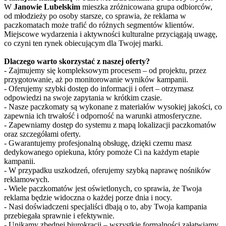
W
Janowie Lubelskim
mieszka zróżnicowana grupa odbiorców,
od młodzieży po osoby starsze, co sprawia, że reklama w
paczkomatach może trafić do różnych segmentów klientów.
Miejscowe wydarzenia i aktywności kulturalne przyciągają uwagę,
co czyni ten rynek obiecującym dla Twojej marki.
Dlaczego warto skorzystać z naszej oferty?
- Zajmujemy się kompleksowym procesem – od projektu, przez
przygotowanie, aż po monitorowanie wyników kampanii.
- Oferujemy szybki dostęp do informacji i ofert – otrzymasz
odpowiedzi na swoje zapytania w krótkim czasie.
- Nasze paczkomaty są wykonane z materiałów wysokiej jakości, co
zapewnia ich trwałość i odporność na warunki atmosferyczne.
- Zapewniamy dostęp do systemu z mapą lokalizacji paczkomatów
oraz szczegółami oferty.
- Gwarantujemy profesjonalną obsługę, dzięki czemu masz
dedykowanego opiekuna, który pomoże Ci na każdym etapie
kampanii.
- W przypadku uszkodzeń, oferujemy szybką naprawę nośników
reklamowych.
- Wiele paczkomatów jest oświetlonych, co sprawia, że Twoja
reklama będzie widoczna o każdej porze dnia i nocy.
- Nasi doświadczeni specjaliści dbają o to, aby Twoja kampania
przebiegała sprawnie i efektywnie.
- Unikamy zbędnej biurokracji – wszystkie formalności załatwiamy