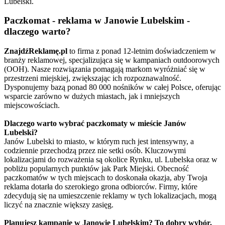
Lubelski.
Paczkomat - reklama w Janowie Lubelskim -
dlaczego warto?
ZnajdźReklamę.pl
to firma z ponad 12-letnim doświadczeniem w
branży reklamowej, specjalizująca się w kampaniach outdoorowych
(OOH). Nasze rozwiązania pomagają markom wyróżniać się w
przestrzeni miejskiej, zwiększając ich rozpoznawalność.
Dysponujemy bazą ponad 80 000 nośników w całej Polsce, oferując
wsparcie zarówno w dużych miastach, jak i mniejszych
miejscowościach.
Dlaczego warto wybrać paczkomaty w mieście Janów
Lubelski?
Janów Lubelski to miasto, w którym ruch jest intensywny, a
codziennie przechodzą przez nie setki osób. Kluczowymi
lokalizacjami do rozważenia są okolice Rynku, ul. Lubelska oraz w
pobliżu popularnych punktów jak Park Miejski. Obecność
paczkomatów w tych miejscach to doskonała okazja, aby Twoja
reklama dotarła do szerokiego grona odbiorców. Firmy, które
zdecydują się na umieszczenie reklamy w tych lokalizacjach, mogą
liczyć na znacznie większy zasięg.
Planujesz kampanię w Janowie Lubelskim? To dobry wybór.