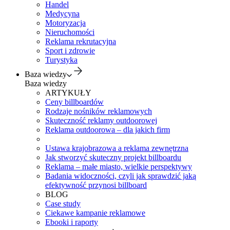
Handel
Medycyna
Motoryzacja
Nieruchomości
Reklama rekrutacyjna
Sport i zdrowie
Turystyka
Baza wiedzy
Baza wiedzy
ARTYKUŁY
Ceny billboardów
Rodzaje nośników reklamowych
Skuteczność reklamy outdoorowej
Reklama outdoorowa – dla jakich firm
Ustawa krajobrazowa a reklama zewnętrzna
Jak stworzyć skuteczny projekt billboardu
Reklama – małe miasto, wielkie perspektywy
Badania widoczności, czyli jak sprawdzić jaką
efektywność przynosi billboard
BLOG
Case study
Ciekawe kampanie reklamowe
Ebooki i raporty