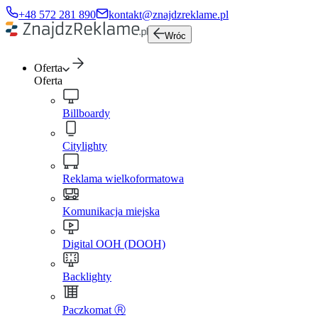
+48 572 281 890
kontakt@znajdzreklame.pl
Wróc
Oferta
Oferta
Billboardy
Citylighty
Reklama wielkoformatowa
Komunikacja miejska
Digital OOH (DOOH)
Backlighty
Paczkomat Ⓡ