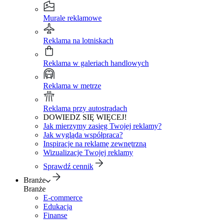
Murale reklamowe
Reklama na lotniskach
Reklama w galeriach handlowych
Reklama w metrze
Reklama przy autostradach
DOWIEDZ SIĘ WIĘCEJ!
Jak mierzymy zasięg Twojej reklamy?
Jak wygląda współpraca?
Inspiracje na reklamę zewnętrzną
Wizualizacje Twojej reklamy
Sprawdź cennik
Branże
Branże
E-commerce
Edukacja
Finanse