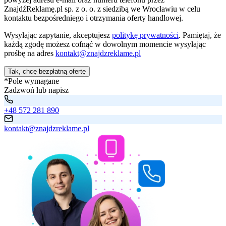
ZnajdźReklamę.pl sp. z o. o. z siedzibą we Wrocławiu w celu
kontaktu bezpośredniego i otrzymania oferty handlowej.
Wysyłając zapytanie, akceptujesz
politykę prywatności
. Pamiętaj, że
każdą zgodę możesz cofnąć w dowolnym momencie wysyłając
prośbę na adres
kontakt@znajdzreklame.pl
Tak, chcę bezpłatną ofertę
*Pole wymagane
Zadzwoń lub napisz
+48 572 281 890
kontakt@znajdzreklame.pl