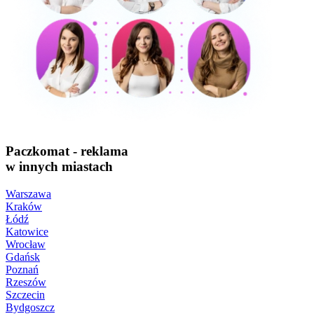
Paczkomat - reklama
w innych miastach
Warszawa
Kraków
Łódź
Katowice
Wrocław
Gdańsk
Poznań
Rzeszów
Szczecin
Bydgoszcz