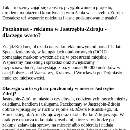
Tak – możemy zająć się całością: przygotowaniem projektu,
drukiem, montażem i koordynacją wdrożenia w Jastrzębiu-Zdroju.
Dostajesz też wsparcie opiekuna i jasne podsumowanie ustaleń.
Paczkomat - reklama w Jastrzębiu-Zdroju -
dlaczego warto?
ZnajdźReklamę.pl działa na rynku reklamowym od ponad 12 lat.
Specjalizujemy się w kampaniach outdoorowych (OOH),
pomagając markom wyróżniać się w przestrzeni miejskiej.
Wspieramy marketing i sprzedaż oraz zwiększamy
rozpoznawalność, korzystając z bazy ponad 80 000 nośników w
całej Polsce – od Warszawy, Krakowa i Wrocławia po Trójmiasto i
mniejsze miejscowości.
Dlaczego warto wybrać paczkomaty w mieście Jastrzębie-
Zdrój?
Jastrzębie-Zdrój to miasto o czytelnych, codziennych trasach między
osiedlami, handlem i usługami. Paczkomaty w Jastrzębiu-Zdroju
dobrze wpisują się w ruch w rejonie al. Józefa Piłsudskiego, ul.
Harcerskiej, ul. Armii Krajowej oraz okolic Parku Zdrojowego. W
praktyce oznacza to kontakt z osobami, które są w drodze po
zakupy, załatwiają sprawy na mieście albo odbierają i nadają