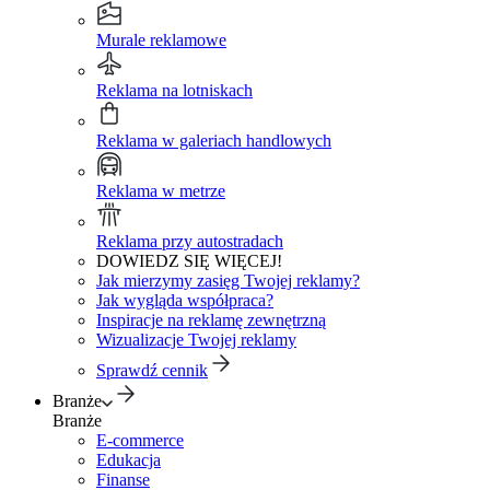
Murale reklamowe
Reklama na lotniskach
Reklama w galeriach handlowych
Reklama w metrze
Reklama przy autostradach
DOWIEDZ SIĘ WIĘCEJ!
Jak mierzymy zasięg Twojej reklamy?
Jak wygląda współpraca?
Inspiracje na reklamę zewnętrzną
Wizualizacje Twojej reklamy
Sprawdź cennik
Branże
Branże
E-commerce
Edukacja
Finanse