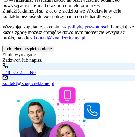
powyżej adresu e-mail oraz numeru telefonu przez
ZnajdźReklamę.pl sp. z o. o. z siedzibą we Wrocławiu w celu
kontaktu bezpośredniego i otrzymania oferty handlowej.
Wysyłając zapytanie, akceptujesz
politykę prywatności
. Pamiętaj, że
każdą zgodę możesz cofnąć w dowolnym momencie wysyłając
prośbę na adres
kontakt@znajdzreklame.pl
Tak, chcę bezpłatną ofertę
*Pole wymagane
Zadzwoń lub napisz
+48 572 281 890
kontakt@znajdzreklame.pl