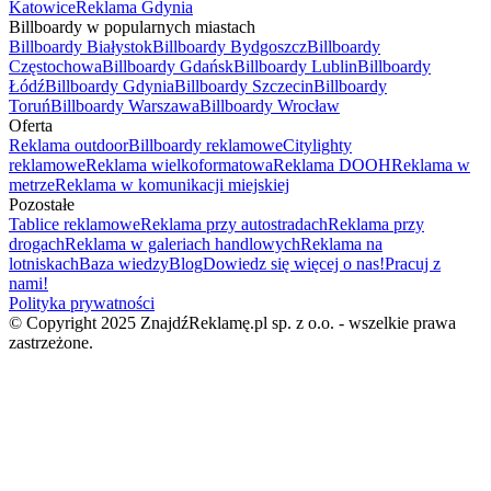
Katowice
Reklama Gdynia
Billboardy w popularnych miastach
Billboardy Białystok
Billboardy Bydgoszcz
Billboardy
Częstochowa
Billboardy Gdańsk
Billboardy Lublin
Billboardy
Łódź
Billboardy Gdynia
Billboardy Szczecin
Billboardy
Toruń
Billboardy Warszawa
Billboardy Wrocław
Oferta
Reklama outdoor
Billboardy reklamowe
Citylighty
reklamowe
Reklama wielkoformatowa
Reklama DOOH
Reklama w
metrze
Reklama w komunikacji miejskiej
Pozostałe
Tablice reklamowe
Reklama przy autostradach
Reklama przy
drogach
Reklama w galeriach handlowych
Reklama na
lotniskach
Baza wiedzy
Blog
Dowiedz się więcej o nas!
Pracuj z
nami!
Polityka prywatności
© Copyright 2025 ZnajdźReklamę.pl sp. z o.o. - wszelkie prawa
zastrzeżone.