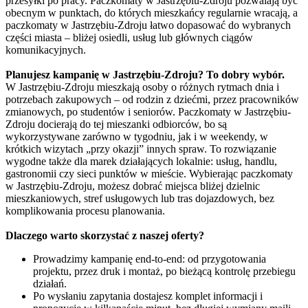
przesyłki po pracy. Paczkomaty w Jastrzębiu-Zdroju pozwalają być
obecnym w punktach, do których mieszkańcy regularnie wracają, a
paczkomaty w Jastrzębiu-Zdroju łatwo dopasować do wybranych
części miasta – bliżej osiedli, usług lub głównych ciągów
komunikacyjnych.
Planujesz kampanię w Jastrzębiu-Zdroju? To dobry wybór.
W Jastrzębiu-Zdroju mieszkają osoby o różnych rytmach dnia i
potrzebach zakupowych – od rodzin z dziećmi, przez pracowników
zmianowych, po studentów i seniorów. Paczkomaty w Jastrzębiu-
Zdroju docierają do tej mieszanki odbiorców, bo są
wykorzystywane zarówno w tygodniu, jak i w weekendy, w
krótkich wizytach „przy okazji” innych spraw. To rozwiązanie
wygodne także dla marek działających lokalnie: usług, handlu,
gastronomii czy sieci punktów w mieście. Wybierając paczkomaty
w Jastrzębiu-Zdroju, możesz dobrać miejsca bliżej dzielnic
mieszkaniowych, stref usługowych lub tras dojazdowych, bez
komplikowania procesu planowania.
Dlaczego warto skorzystać z naszej oferty?
Prowadzimy kampanię end-to-end: od przygotowania
projektu, przez druk i montaż, po bieżącą kontrolę przebiegu
działań.
Po wysłaniu zapytania dostajesz komplet informacji i