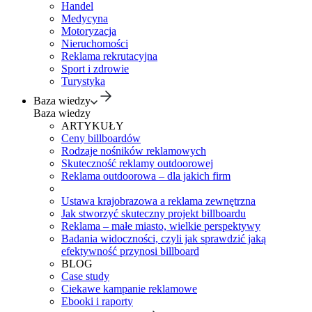
Handel
Medycyna
Motoryzacja
Nieruchomości
Reklama rekrutacyjna
Sport i zdrowie
Turystyka
Baza wiedzy
Baza wiedzy
ARTYKUŁY
Ceny billboardów
Rodzaje nośników reklamowych
Skuteczność reklamy outdoorowej
Reklama outdoorowa – dla jakich firm
Ustawa krajobrazowa a reklama zewnętrzna
Jak stworzyć skuteczny projekt billboardu
Reklama – małe miasto, wielkie perspektywy
Badania widoczności, czyli jak sprawdzić jaką
efektywność przynosi billboard
BLOG
Case study
Ciekawe kampanie reklamowe
Ebooki i raporty