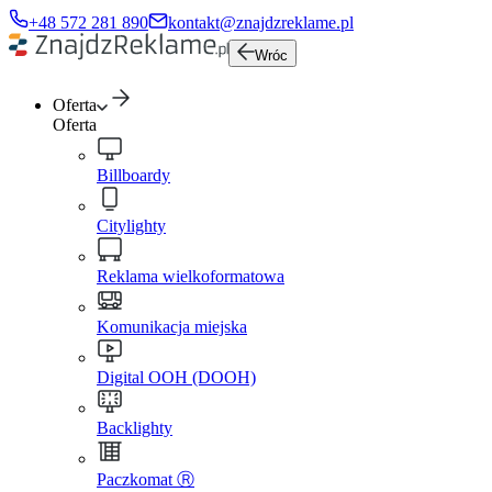
+48 572 281 890
kontakt@znajdzreklame.pl
Wróc
Oferta
Oferta
Billboardy
Citylighty
Reklama wielkoformatowa
Komunikacja miejska
Digital OOH (DOOH)
Backlighty
Paczkomat Ⓡ