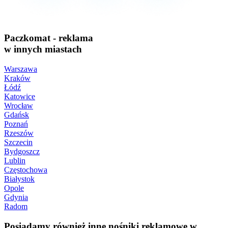
Paczkomat - reklama
w innych miastach
Warszawa
Kraków
Łódź
Katowice
Wrocław
Gdańsk
Poznań
Rzeszów
Szczecin
Bydgoszcz
Lublin
Częstochowa
Białystok
Opole
Gdynia
Radom
Posiadamy również inne nośniki reklamowe w