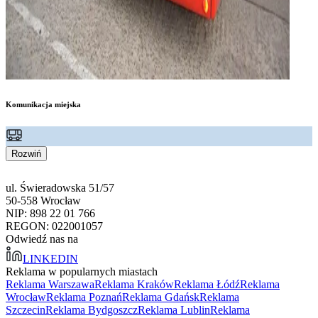
Komunikacja miejska
Rozwiń
ul. Świeradowska 51/57
50-558 Wrocław
NIP: 898 22 01 766
REGON: 022001057
Odwiedź nas na
LINKEDIN
Reklama w popularnych miastach
Reklama Warszawa
Reklama Kraków
Reklama Łódź
Reklama
Wrocław
Reklama Poznań
Reklama Gdańsk
Reklama
Szczecin
Reklama Bydgoszcz
Reklama Lublin
Reklama