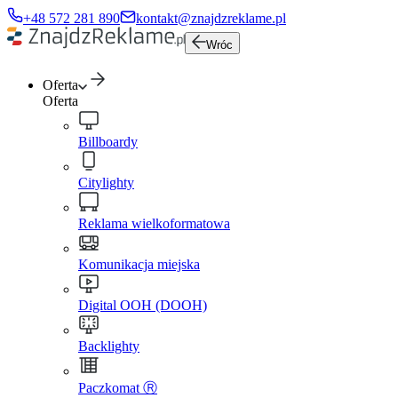
+48 572 281 890
kontakt@znajdzreklame.pl
Wróc
Oferta
Oferta
Billboardy
Citylighty
Reklama wielkoformatowa
Komunikacja miejska
Digital OOH (DOOH)
Backlighty
Paczkomat Ⓡ