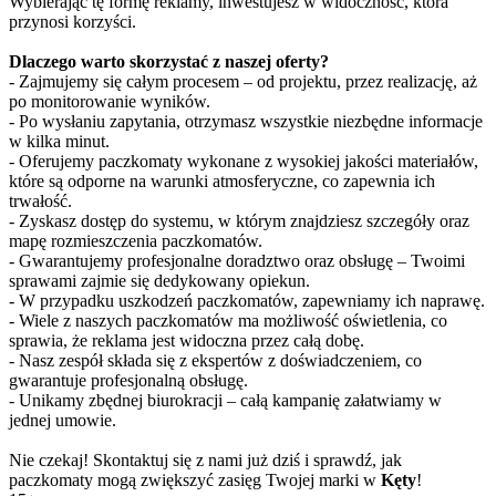
Wybierając tę formę reklamy, inwestujesz w widoczność, która
przynosi korzyści.
Dlaczego warto skorzystać z naszej oferty?
- Zajmujemy się całym procesem – od projektu, przez realizację, aż
po monitorowanie wyników.
- Po wysłaniu zapytania, otrzymasz wszystkie niezbędne informacje
w kilka minut.
- Oferujemy paczkomaty wykonane z wysokiej jakości materiałów,
które są odporne na warunki atmosferyczne, co zapewnia ich
trwałość.
- Zyskasz dostęp do systemu, w którym znajdziesz szczegóły oraz
mapę rozmieszczenia paczkomatów.
- Gwarantujemy profesjonalne doradztwo oraz obsługę – Twoimi
sprawami zajmie się dedykowany opiekun.
- W przypadku uszkodzeń paczkomatów, zapewniamy ich naprawę.
- Wiele z naszych paczkomatów ma możliwość oświetlenia, co
sprawia, że reklama jest widoczna przez całą dobę.
- Nasz zespół składa się z ekspertów z doświadczeniem, co
gwarantuje profesjonalną obsługę.
- Unikamy zbędnej biurokracji – całą kampanię załatwiamy w
jednej umowie.
Nie czekaj! Skontaktuj się z nami już dziś i sprawdź, jak
paczkomaty mogą zwiększyć zasięg Twojej marki w
Kęty
!