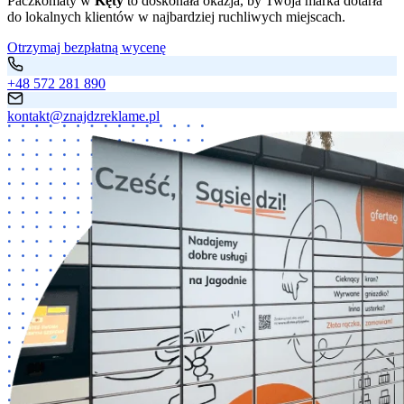
Paczkomaty w
Kęty
to doskonała okazja, by Twoja marka dotarła
do lokalnych klientów w najbardziej ruchliwych miejscach.
Otrzymaj bezpłatną wycenę
+48 572 281 890
kontakt@znajdzreklame.pl