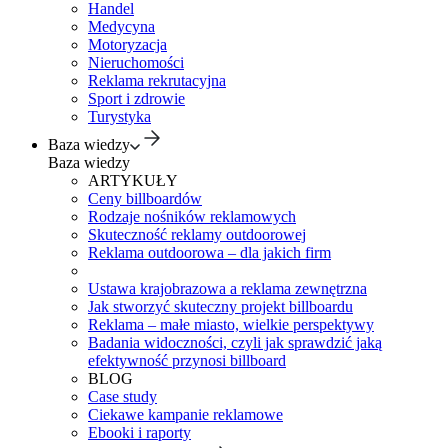
Handel
Medycyna
Motoryzacja
Nieruchomości
Reklama rekrutacyjna
Sport i zdrowie
Turystyka
Baza wiedzy
Baza wiedzy
ARTYKUŁY
Ceny billboardów
Rodzaje nośników reklamowych
Skuteczność reklamy outdoorowej
Reklama outdoorowa – dla jakich firm
Ustawa krajobrazowa a reklama zewnętrzna
Jak stworzyć skuteczny projekt billboardu
Reklama – małe miasto, wielkie perspektywy
Badania widoczności, czyli jak sprawdzić jaką
efektywność przynosi billboard
BLOG
Case study
Ciekawe kampanie reklamowe
Ebooki i raporty