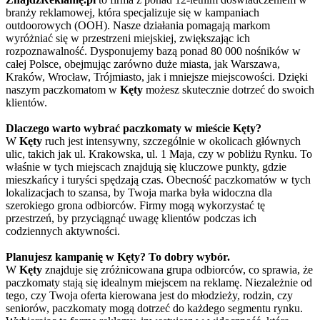
branży reklamowej, która specjalizuje się w kampaniach
outdoorowych (OOH). Nasze działania pomagają markom
wyróżniać się w przestrzeni miejskiej, zwiększając ich
rozpoznawalność. Dysponujemy bazą ponad 80 000 nośników w
całej Polsce, obejmując zarówno duże miasta, jak Warszawa,
Kraków, Wrocław, Trójmiasto, jak i mniejsze miejscowości. Dzięki
naszym paczkomatom w
Kęty
możesz skutecznie dotrzeć do swoich
klientów.
Dlaczego warto wybrać paczkomaty w mieście Kęty?
W
Kęty
ruch jest intensywny, szczególnie w okolicach głównych
ulic, takich jak ul. Krakowska, ul. 1 Maja, czy w pobliżu Rynku. To
właśnie w tych miejscach znajdują się kluczowe punkty, gdzie
mieszkańcy i turyści spędzają czas. Obecność paczkomatów w tych
lokalizacjach to szansa, by Twoja marka była widoczna dla
szerokiego grona odbiorców. Firmy mogą wykorzystać tę
przestrzeń, by przyciągnąć uwagę klientów podczas ich
codziennych aktywności.
Planujesz kampanię w Kęty? To dobry wybór.
W
Kęty
znajduje się zróżnicowana grupa odbiorców, co sprawia, że
paczkomaty stają się idealnym miejscem na reklamę. Niezależnie od
tego, czy Twoja oferta kierowana jest do młodzieży, rodzin, czy
seniorów, paczkomaty mogą dotrzeć do każdego segmentu rynku.