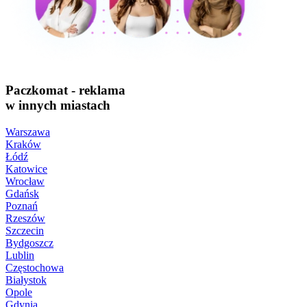
Paczkomat - reklama
w innych miastach
Warszawa
Kraków
Łódź
Katowice
Wrocław
Gdańsk
Poznań
Rzeszów
Szczecin
Bydgoszcz
Lublin
Częstochowa
Białystok
Opole
Gdynia