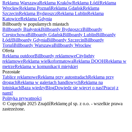
Reklama Warszawa
Reklama Kraków
Reklama Łódź
Reklama
Wrocław
Reklama Poznań
Reklama Gdańsk
Reklama
Szczecin
Reklama Bydgoszcz
Reklama Lublin
Reklama
Katowice
Reklama Gdynia
Billboardy w popularnych miastach
Billboardy Białystok
Billboardy Bydgoszcz
Billboardy
Częstochowa
Billboardy Gdańsk
Billboardy Lublin
Billboardy
Łódź
Billboardy Gdynia
Billboardy Szczecin
Billboardy
Toruń
Billboardy Warszawa
Billboardy Wrocław
Oferta
Reklama outdoor
Billboardy reklamowe
Citylighty
reklamowe
Reklama wielkoformatowa
Reklama DOOH
Reklama w
metrze
Reklama w komunikacji miejskiej
Pozostałe
Tablice reklamowe
Reklama przy autostradach
Reklama przy
drogach
Reklama w galeriach handlowych
Reklama na
lotniskach
Baza wiedzy
Blog
Dowiedz się więcej o nas!
Pracuj z
nami!
Polityka prywatności
© Copyright 2025 ZnajdźReklamę.pl sp. z o.o. - wszelkie prawa
zastrzeżone.