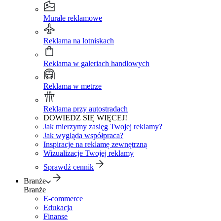
Murale reklamowe
Reklama na lotniskach
Reklama w galeriach handlowych
Reklama w metrze
Reklama przy autostradach
DOWIEDZ SIĘ WIĘCEJ!
Jak mierzymy zasięg Twojej reklamy?
Jak wygląda współpraca?
Inspiracje na reklamę zewnętrzną
Wizualizacje Twojej reklamy
Sprawdź cennik
Branże
Branże
E-commerce
Edukacja
Finanse