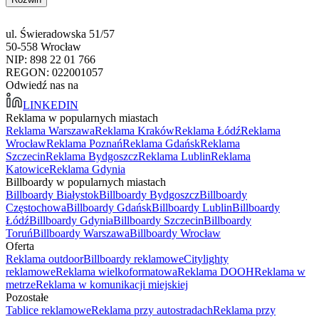
ul. Świeradowska 51/57
50-558 Wrocław
NIP: 898 22 01 766
REGON: 022001057
Odwiedź nas na
LINKEDIN
Reklama w popularnych miastach
Reklama Warszawa
Reklama Kraków
Reklama Łódź
Reklama
Wrocław
Reklama Poznań
Reklama Gdańsk
Reklama
Szczecin
Reklama Bydgoszcz
Reklama Lublin
Reklama
Katowice
Reklama Gdynia
Billboardy w popularnych miastach
Billboardy Białystok
Billboardy Bydgoszcz
Billboardy
Częstochowa
Billboardy Gdańsk
Billboardy Lublin
Billboardy
Łódź
Billboardy Gdynia
Billboardy Szczecin
Billboardy
Toruń
Billboardy Warszawa
Billboardy Wrocław
Oferta
Reklama outdoor
Billboardy reklamowe
Citylighty
reklamowe
Reklama wielkoformatowa
Reklama DOOH
Reklama w
metrze
Reklama w komunikacji miejskiej
Pozostałe
Tablice reklamowe
Reklama przy autostradach
Reklama przy