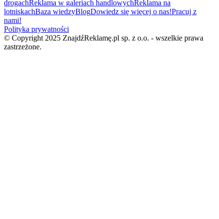
drogach
Reklama w galeriach handlowych
Reklama na
lotniskach
Baza wiedzy
Blog
Dowiedz się więcej o nas!
Pracuj z
nami!
Polityka prywatności
© Copyright 2025 ZnajdźReklamę.pl sp. z o.o. - wszelkie prawa
zastrzeżone.