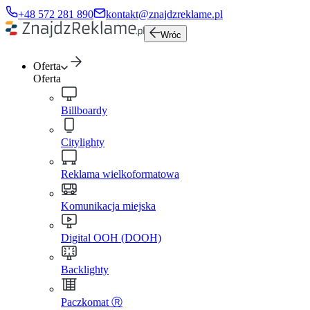
+48 572 281 890
kontakt@znajdzreklame.pl
Wróc
Oferta
Oferta
Billboardy
Citylighty
Reklama wielkoformatowa
Komunikacja miejska
Digital OOH (DOOH)
Backlighty
Paczkomat Ⓡ