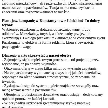
zarówno mieszkańców, jak i przejezdnych. Dzięki strategicznemu
rozmieszczeniu paczkomatów, Twoja marka może zyskać na
znaczeniu oraz rozpoznawalności w mieście.
Planujesz kampanię w Konstantynowie Łódzkim? To dobry
wybór.
Wybierając paczkomaty, dotrzesz do zróżnicowanej grupy
odbiorców. Mieszkańcy, turyści, a także osoby przejezdne
skorzystają z Twojego przekazu reklamowego w codziennym życiu.
Paczkomaty to efektywna forma reklamy, która z pewnością
przyciągnie uwagę.
Dlaczego warto skorzystać z naszej oferty?
- Zajmujemy się kompleksowym procesem – od projektu, przez
wykonanie, aż po analizę wyników.
- Otrzymasz ofertę w ciągu kilku minut po wysłaniu zapytania.
- Nasze paczkomaty wykonane są z wysokiej jakości materiałów,
odpornych na różne warunki atmosferyczne, co zapewnia ich
trwałość.
- Zyskujesz dostęp do systemu, gdzie znajdziesz szczegóły oraz
mapę rozmieszczenia paczkomatów.
- Oferujemy profesjonalne doradztwo oraz obsługę – dedykowany
opiekun pomoże w każdej kwestii.
- W przypadku uszkodzeń gwarantujemy szybką naprawę
paczkomatów.