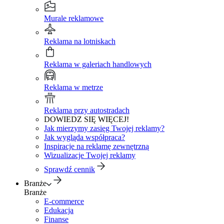
Murale reklamowe
Reklama na lotniskach
Reklama w galeriach handlowych
Reklama w metrze
Reklama przy autostradach
DOWIEDZ SIĘ WIĘCEJ!
Jak mierzymy zasięg Twojej reklamy?
Jak wygląda współpraca?
Inspiracje na reklamę zewnętrzną
Wizualizacje Twojej reklamy
Sprawdź cennik
Branże
Branże
E-commerce
Edukacja
Finanse