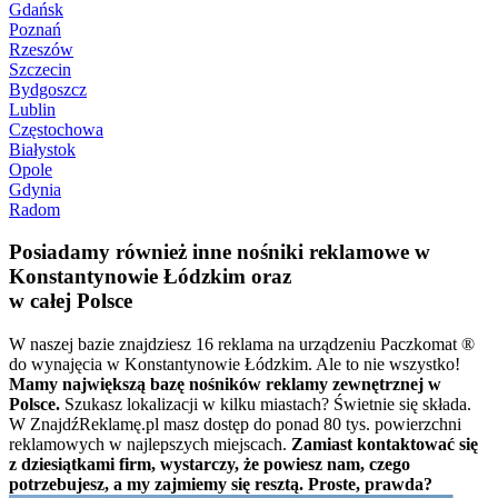
Gdańsk
Poznań
Rzeszów
Szczecin
Bydgoszcz
Lublin
Częstochowa
Białystok
Opole
Gdynia
Radom
Posiadamy również inne nośniki reklamowe w
Konstantynowie Łódzkim oraz
w całej Polsce
W naszej bazie znajdziesz 16 reklama na urządzeniu Paczkomat ®
do wynajęcia w Konstantynowie Łódzkim. Ale to nie wszystko!
Mamy największą bazę nośników reklamy zewnętrznej w
Polsce.
Szukasz lokalizacji w kilku miastach? Świetnie się składa.
W ZnajdźReklamę.pl masz dostęp do ponad 80 tys. powierzchni
reklamowych w najlepszych miejscach.
Zamiast kontaktować się
z dziesiątkami firm, wystarczy, że powiesz nam, czego
potrzebujesz, a my zajmiemy się resztą. Proste, prawda?