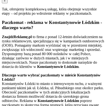
+
Tak, oferujemy kompleksową usługę, która obejmuje wszystkie
etapy – od projektu po wdrożenie reklamy w paczkomatach.
Paczkomat - reklama w Konstantynowie Łódzkim -
dlaczego warto?
ZnajdźReklamę.pl
to firma z ponad 12-letnim doświadczeniem na
rynku reklamowym, specjalizująca się w kampaniach outdoorowych
(OOH). Pomagamy markom wyróżniać się w przestrzeni miejskiej,
zwiększając ich widoczność oraz wspierając marketing i sprzedaż.
Dysponujemy bazą ponad 80 000 nośników w całej Polsce,
działając zarówno w dużych miastach, jak i w mniejszych
miejscowościach. Nasze paczkomaty to doskonałe narzędzie do
dotarcia do klientów w
Konstantynowie Łódzkim
.
Dlaczego warto wybrać paczkomaty w mieście Konstantynów
Łódzki?
Konstantynów Łódzki to miasto o intensywnym ruchu, z ważnymi
punktami takimi jak ul. Łódzka, ul. Piłsudskiego oraz okolice parku.
Obecność paczkomatów w tych atrakcyjnych lokalizacjach
dostarcza firmom możliwość dotarcia do szerokiego grona
odbiorców. Reklama w
Konstantynowie Łódzkim
poprzez
paczkomaty to skuteczna forma promocji, która przyciąga uwagę