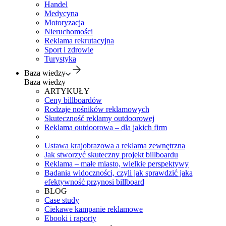
Handel
Medycyna
Motoryzacja
Nieruchomości
Reklama rekrutacyjna
Sport i zdrowie
Turystyka
Baza wiedzy
Baza wiedzy
ARTYKUŁY
Ceny billboardów
Rodzaje nośników reklamowych
Skuteczność reklamy outdoorowej
Reklama outdoorowa – dla jakich firm
Ustawa krajobrazowa a reklama zewnętrzna
Jak stworzyć skuteczny projekt billboardu
Reklama – małe miasto, wielkie perspektywy
Badania widoczności, czyli jak sprawdzić jaką
efektywność przynosi billboard
BLOG
Case study
Ciekawe kampanie reklamowe
Ebooki i raporty