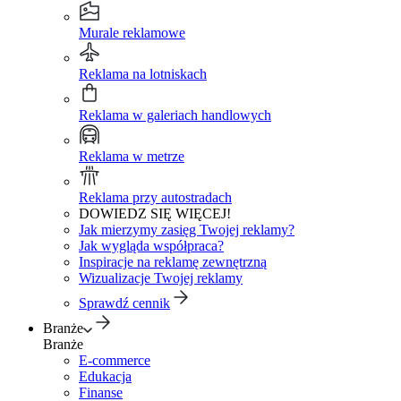
Murale reklamowe
Reklama na lotniskach
Reklama w galeriach handlowych
Reklama w metrze
Reklama przy autostradach
DOWIEDZ SIĘ WIĘCEJ!
Jak mierzymy zasięg Twojej reklamy?
Jak wygląda współpraca?
Inspiracje na reklamę zewnętrzną
Wizualizacje Twojej reklamy
Sprawdź cennik
Branże
Branże
E-commerce
Edukacja
Finanse