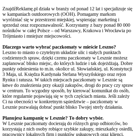
ZnajdźReklamę.pl działa w branży od ponad 12 lat i specjalizuje się
w kampaniach outdoorowych (OOH). Pomagamy markom
wyróżniać się w przestrzeni miejskiej, wspierając marketing i
sprzedaż oraz rozpoznawalność. Korzystamy z bazy ponad 80 000
nośników w całej Polsce – od Warszawy, Krakowa i Wrocławia po
Trójmiasto i mniejsze miejscowości.
Dlaczego warto wybrać paczkomaty w mieście Leszno?
Leszno to miasto o czytelnym układzie ulic i stałych punktach
codziennych spraw, dzięki czemu paczkomaty w Lesznie możesz
zaplanować blisko miejsc, do których ludzie i tak dojeżdżają. Dobre
punkty odniesienia to m.in. okolice ul. Słowiańskiej, ul. Konstytucji
3 Maja, ul. Księdza Kardynała Stefana Wyszyńskiego oraz rejon
Rynku i ratusza. W takich miejscach paczkomaty w Lesznie są
łatwe do znalezienia przy okazji zakupów, drogi do pracy czy spraw
w centrum. To wygodny sposób, by kierować komunikat do osób,
które regularnie pojawiają się w tych częściach miasta. Jeśli zależy
Ci na obecności w konkretnym sąsiedztwie – paczkomaty w
Lesznie pozwalają dobrać punkt blisko Twojej strefy działania.
Planujesz kampanię w Lesznie? To dobry wybór.
W Lesznie paczkomaty docierają do różnych grup odbiorców, bo
korzystają z nich osoby robiące szybkie zakupy, mieszkańcy osiedli,
pracownicy lokalnych firm i punktów usługowych oraz klienci,