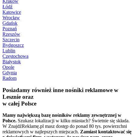
Kraków
Łódź
Katowice
Wrocław
Gdańsk
Poznań
Rzeszów
Szczecin
Bydgoszcz
Lublin
Częstochowa
Białystok
Opole
Gdynia
Radom
Posiadamy również inne nośniki reklamowe w
Lesznie oraz
w całej Polsce
Mamy największą bazę nośników reklamy zewnętrznej w
Polsce.
Szukasz lokalizacji w kilku miastach? Świetnie się składa.
W ZnajdźReklamę.pl masz dostęp do ponad 80 tys. powierzchni
reklamowych w najlepszych miejscach.
Zamiast kontaktować się