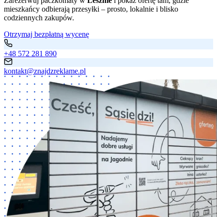
Zarezerwuj paczkomaty w
Lesznie
i pokaż ofertę tam, gdzie
mieszkańcy odbierają przesyłki – prosto, lokalnie i blisko
codziennych zakupów.
Otrzymaj bezpłatną wycenę
+48 572 281 890
kontakt@znajdzreklame.pl