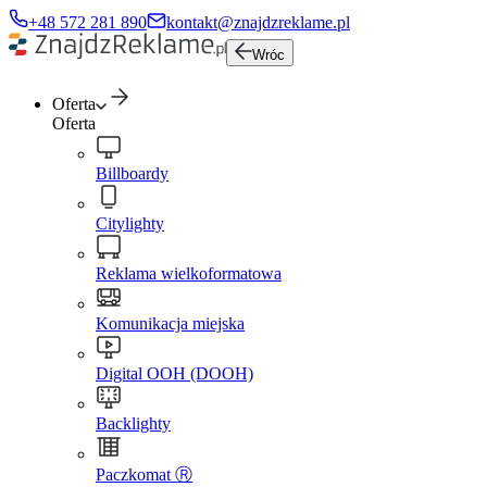
+48 572 281 890
kontakt@znajdzreklame.pl
Wróc
Oferta
Oferta
Billboardy
Citylighty
Reklama wielkoformatowa
Komunikacja miejska
Digital OOH (DOOH)
Backlighty
Paczkomat Ⓡ