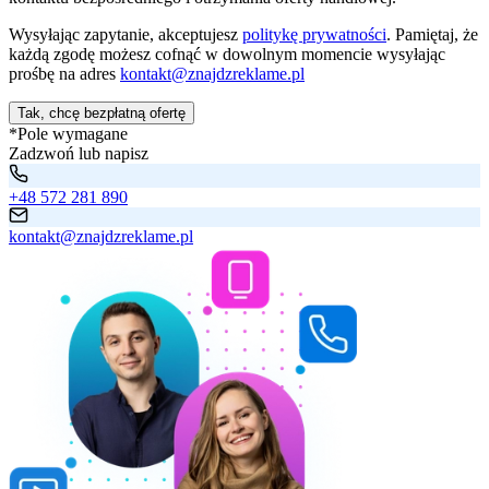
Wysyłając zapytanie, akceptujesz
politykę prywatności
. Pamiętaj, że
każdą zgodę możesz cofnąć w dowolnym momencie wysyłając
prośbę na adres
kontakt@znajdzreklame.pl
Tak, chcę bezpłatną ofertę
*Pole wymagane
Zadzwoń lub napisz
+48 572 281 890
kontakt@znajdzreklame.pl