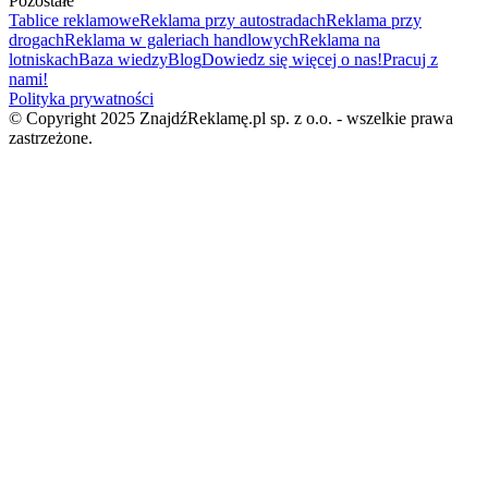
Pozostałe
Tablice reklamowe
Reklama przy autostradach
Reklama przy
drogach
Reklama w galeriach handlowych
Reklama na
lotniskach
Baza wiedzy
Blog
Dowiedz się więcej o nas!
Pracuj z
nami!
Polityka prywatności
© Copyright 2025 ZnajdźReklamę.pl sp. z o.o. - wszelkie prawa
zastrzeżone.