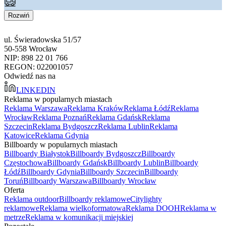
Rozwiń
ul. Świeradowska 51/57
50-558 Wrocław
NIP: 898 22 01 766
REGON: 022001057
Odwiedź nas na
LINKEDIN
Reklama w popularnych miastach
Reklama Warszawa
Reklama Kraków
Reklama Łódź
Reklama
Wrocław
Reklama Poznań
Reklama Gdańsk
Reklama
Szczecin
Reklama Bydgoszcz
Reklama Lublin
Reklama
Katowice
Reklama Gdynia
Billboardy w popularnych miastach
Billboardy Białystok
Billboardy Bydgoszcz
Billboardy
Częstochowa
Billboardy Gdańsk
Billboardy Lublin
Billboardy
Łódź
Billboardy Gdynia
Billboardy Szczecin
Billboardy
Toruń
Billboardy Warszawa
Billboardy Wrocław
Oferta
Reklama outdoor
Billboardy reklamowe
Citylighty
reklamowe
Reklama wielkoformatowa
Reklama DOOH
Reklama w
metrze
Reklama w komunikacji miejskiej