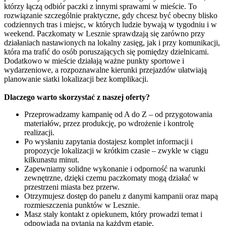
którzy łączą odbiór paczki z innymi sprawami w mieście. To
rozwiązanie szczególnie praktyczne, gdy chcesz być obecny blisko
codziennych tras i miejsc, w których ludzie bywają w tygodniu i w
weekend. Paczkomaty w Lesznie sprawdzają się zarówno przy
działaniach nastawionych na lokalny zasięg, jak i przy komunikacji,
która ma trafić do osób poruszających się pomiędzy dzielnicami.
Dodatkowo w mieście działają ważne punkty sportowe i
wydarzeniowe, a rozpoznawalne kierunki przejazdów ułatwiają
planowanie siatki lokalizacji bez komplikacji.
Dlaczego warto skorzystać z naszej oferty?
Przeprowadzamy kampanię od A do Z – od przygotowania
materiałów, przez produkcję, po wdrożenie i kontrolę
realizacji.
Po wysłaniu zapytania dostajesz komplet informacji i
propozycje lokalizacji w krótkim czasie – zwykle w ciągu
kilkunastu minut.
Zapewniamy solidne wykonanie i odporność na warunki
zewnętrzne, dzięki czemu paczkomaty mogą działać w
przestrzeni miasta bez przerw.
Otrzymujesz dostęp do panelu z danymi kampanii oraz mapą
rozmieszczenia punktów w Lesznie.
Masz stały kontakt z opiekunem, który prowadzi temat i
odpowiada na pytania na każdym etapie.