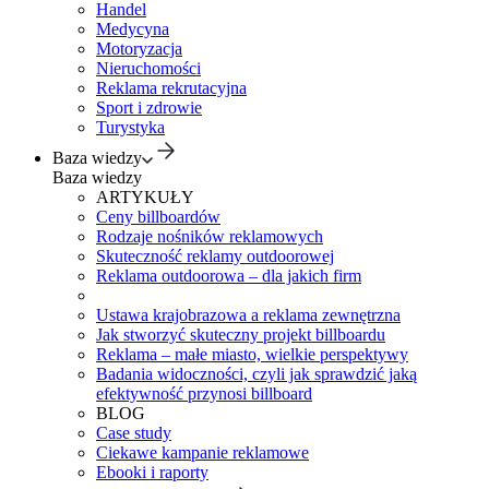
Handel
Medycyna
Motoryzacja
Nieruchomości
Reklama rekrutacyjna
Sport i zdrowie
Turystyka
Baza wiedzy
Baza wiedzy
ARTYKUŁY
Ceny billboardów
Rodzaje nośników reklamowych
Skuteczność reklamy outdoorowej
Reklama outdoorowa – dla jakich firm
Ustawa krajobrazowa a reklama zewnętrzna
Jak stworzyć skuteczny projekt billboardu
Reklama – małe miasto, wielkie perspektywy
Badania widoczności, czyli jak sprawdzić jaką
efektywność przynosi billboard
BLOG
Case study
Ciekawe kampanie reklamowe
Ebooki i raporty