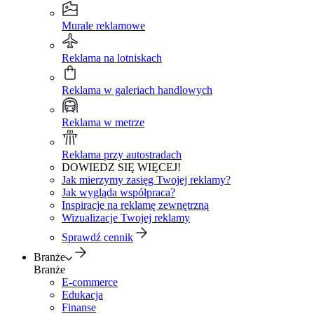
Murale reklamowe
Reklama na lotniskach
Reklama w galeriach handlowych
Reklama w metrze
Reklama przy autostradach
DOWIEDZ SIĘ WIĘCEJ!
Jak mierzymy zasięg Twojej reklamy?
Jak wygląda współpraca?
Inspiracje na reklamę zewnętrzną
Wizualizacje Twojej reklamy
Sprawdź cennik
Branże
Branże
E-commerce
Edukacja
Finanse