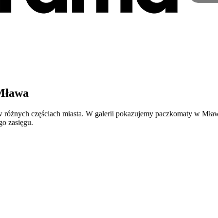
 Mława
óżnych częściach miasta. W galerii pokazujemy paczkomaty w Mławie
go zasięgu.