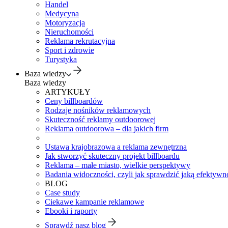
Handel
Medycyna
Motoryzacja
Nieruchomości
Reklama rekrutacyjna
Sport i zdrowie
Turystyka
Baza wiedzy
Baza wiedzy
ARTYKUŁY
Ceny billboardów
Rodzaje nośników reklamowych
Skuteczność reklamy outdoorowej
Reklama outdoorowa – dla jakich firm
Ustawa krajobrazowa a reklama zewnętrzna
Jak stworzyć skuteczny projekt billboardu
Reklama – małe miasto, wielkie perspektywy
Badania widoczności, czyli jak sprawdzić jaką efektywno
BLOG
Case study
Ciekawe kampanie reklamowe
Ebooki i raporty
Sprawdź nasz blog