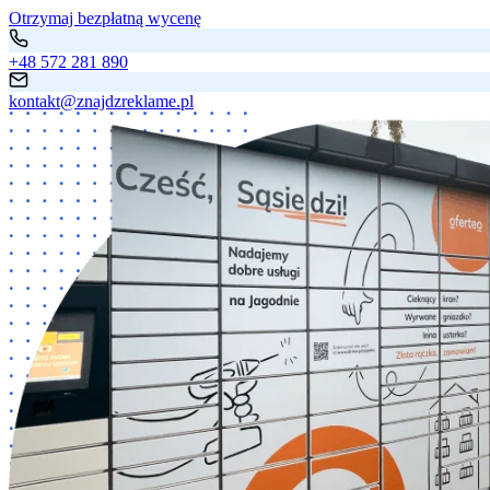
Otrzymaj bezpłatną wycenę
+48 572 281 890
kontakt@znajdzreklame.pl