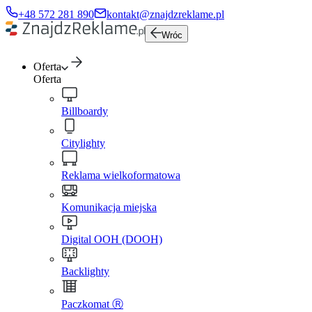
+48 572 281 890
kontakt@znajdzreklame.pl
Wróc
Oferta
Oferta
Billboardy
Citylighty
Reklama wielkoformatowa
Komunikacja miejska
Digital OOH (DOOH)
Backlighty
Paczkomat Ⓡ