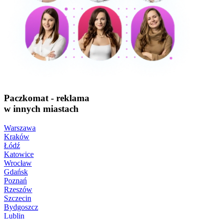
Paczkomat - reklama
w innych miastach
Warszawa
Kraków
Łódź
Katowice
Wrocław
Gdańsk
Poznań
Rzeszów
Szczecin
Bydgoszcz
Lublin