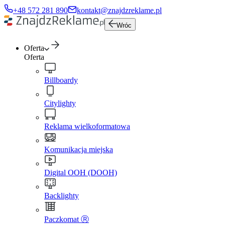
+48 572 281 890
kontakt@znajdzreklame.pl
Wróc
Oferta
Oferta
Billboardy
Citylighty
Reklama wielkoformatowa
Komunikacja miejska
Digital OOH (DOOH)
Backlighty
Paczkomat Ⓡ