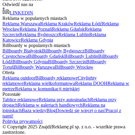
Odwiedź nas na
LINKEDIN
Reklama w popularnych miastach
Reklama Warszawa
Reklama Kraków
Reklama Łódź
Reklama
Wrocław
Reklama Poznań
Reklama Gdańsk
Reklama
Szczecin
Reklama Bydgoszcz
Reklama Lublin
Reklama
Katowice
Reklama Gdynia
Billboardy w popularnych miastach
Billboardy Białystok
Billboardy Bydgoszcz
Billboardy
Częstochowa
Billboardy Gdańsk
Billboardy Lublin
Billboardy
Łódź
Billboardy Gdynia
Billboardy Szczecin
Billboardy
Toruń
Billboardy Warszawa
Billboardy Wrocław
Oferta
Reklama outdoor
Billboardy reklamowe
Citylighty
reklamowe
Reklama wielkoformatowa
Reklama DOOH
Reklama w
metrze
Reklama w komunikacji miejskiej
Pozostałe
Tablice reklamowe
Reklama przy autostradach
Reklama przy
drogach
Reklama w galeriach handlowych
Reklama na
lotniskach
Baza wiedzy
Blog
Dowiedz się więcej o nas!
Pracuj z
nami!
Polityka prywatności
© Copyright 2025 ZnajdźReklamę.pl sp. z o.o. - wszelkie prawa
zastrzeżone.