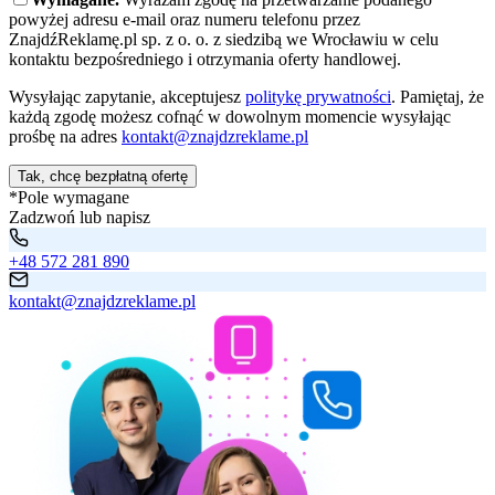
powyżej adresu e-mail oraz numeru telefonu przez
ZnajdźReklamę.pl sp. z o. o. z siedzibą we Wrocławiu w celu
kontaktu bezpośredniego i otrzymania oferty handlowej.
Wysyłając zapytanie, akceptujesz
politykę prywatności
. Pamiętaj, że
każdą zgodę możesz cofnąć w dowolnym momencie wysyłając
prośbę na adres
kontakt@znajdzreklame.pl
Tak, chcę bezpłatną ofertę
*Pole wymagane
Zadzwoń lub napisz
+48 572 281 890
kontakt@znajdzreklame.pl