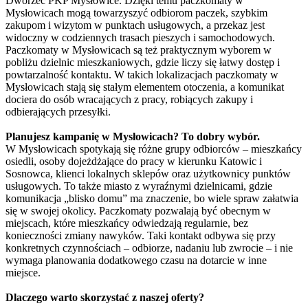
Dworzec PKP Mysłowice. Dzięki temu paczkomaty w
Mysłowicach mogą towarzyszyć odbiorom paczek, szybkim
zakupom i wizytom w punktach usługowych, a przekaz jest
widoczny w codziennych trasach pieszych i samochodowych.
Paczkomaty w Mysłowicach są też praktycznym wyborem w
pobliżu dzielnic mieszkaniowych, gdzie liczy się łatwy dostęp i
powtarzalność kontaktu. W takich lokalizacjach paczkomaty w
Mysłowicach stają się stałym elementem otoczenia, a komunikat
dociera do osób wracających z pracy, robiących zakupy i
odbierających przesyłki.
Planujesz kampanię w Mysłowicach? To dobry wybór.
W Mysłowicach spotykają się różne grupy odbiorców – mieszkańcy
osiedli, osoby dojeżdżające do pracy w kierunku Katowic i
Sosnowca, klienci lokalnych sklepów oraz użytkownicy punktów
usługowych. To także miasto z wyraźnymi dzielnicami, gdzie
komunikacja „blisko domu” ma znaczenie, bo wiele spraw załatwia
się w swojej okolicy. Paczkomaty pozwalają być obecnym w
miejscach, które mieszkańcy odwiedzają regularnie, bez
konieczności zmiany nawyków. Taki kontakt odbywa się przy
konkretnych czynnościach – odbiorze, nadaniu lub zwrocie – i nie
wymaga planowania dodatkowego czasu na dotarcie w inne
miejsce.
Dlaczego warto skorzystać z naszej oferty?