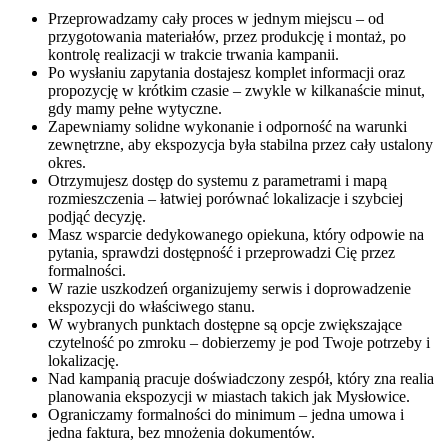
Przeprowadzamy cały proces w jednym miejscu – od
przygotowania materiałów, przez produkcję i montaż, po
kontrolę realizacji w trakcie trwania kampanii.
Po wysłaniu zapytania dostajesz komplet informacji oraz
propozycję w krótkim czasie – zwykle w kilkanaście minut,
gdy mamy pełne wytyczne.
Zapewniamy solidne wykonanie i odporność na warunki
zewnętrzne, aby ekspozycja była stabilna przez cały ustalony
okres.
Otrzymujesz dostęp do systemu z parametrami i mapą
rozmieszczenia – łatwiej porównać lokalizacje i szybciej
podjąć decyzję.
Masz wsparcie dedykowanego opiekuna, który odpowie na
pytania, sprawdzi dostępność i przeprowadzi Cię przez
formalności.
W razie uszkodzeń organizujemy serwis i doprowadzenie
ekspozycji do właściwego stanu.
W wybranych punktach dostępne są opcje zwiększające
czytelność po zmroku – dobierzemy je pod Twoje potrzeby i
lokalizację.
Nad kampanią pracuje doświadczony zespół, który zna realia
planowania ekspozycji w miastach takich jak Mysłowice.
Ograniczamy formalności do minimum – jedna umowa i
jedna faktura, bez mnożenia dokumentów.