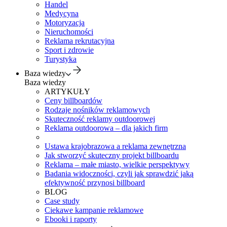
Handel
Medycyna
Motoryzacja
Nieruchomości
Reklama rekrutacyjna
Sport i zdrowie
Turystyka
Baza wiedzy
Baza wiedzy
ARTYKUŁY
Ceny billboardów
Rodzaje nośników reklamowych
Skuteczność reklamy outdoorowej
Reklama outdoorowa – dla jakich firm
Ustawa krajobrazowa a reklama zewnętrzna
Jak stworzyć skuteczny projekt billboardu
Reklama – małe miasto, wielkie perspektywy
Badania widoczności, czyli jak sprawdzić jaką
efektywność przynosi billboard
BLOG
Case study
Ciekawe kampanie reklamowe
Ebooki i raporty