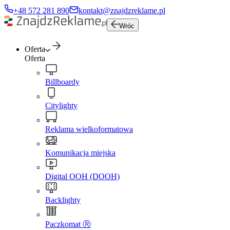
+48 572 281 890
kontakt@znajdzreklame.pl
Wróc
Oferta
Oferta
Billboardy
Citylighty
Reklama wielkoformatowa
Komunikacja miejska
Digital OOH (DOOH)
Backlighty
Paczkomat Ⓡ