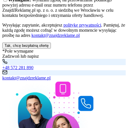
powyżej adresu e-mail oraz numeru telefonu przez
ZnajdźReklamę.pl sp. z o. o. z siedzibą we Wrocławiu w celu
kontaktu bezpośredniego i otrzymania oferty handlowej.
Wysyłając zapytanie, akceptujesz
politykę prywatności
. Pamiętaj, że
każdą zgodę możesz cofnąć w dowolnym momencie wysyłając
prośbę na adres
kontakt@znajdzreklame.pl
Tak, chcę bezpłatną ofertę
*Pole wymagane
Zadzwoń lub napisz
+48 572 281 890
kontakt@znajdzreklame.pl