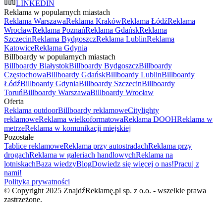
LINKEDIN
Reklama w popularnych miastach
Reklama Warszawa
Reklama Kraków
Reklama Łódź
Reklama
Wrocław
Reklama Poznań
Reklama Gdańsk
Reklama
Szczecin
Reklama Bydgoszcz
Reklama Lublin
Reklama
Katowice
Reklama Gdynia
Billboardy w popularnych miastach
Billboardy Białystok
Billboardy Bydgoszcz
Billboardy
Częstochowa
Billboardy Gdańsk
Billboardy Lublin
Billboardy
Łódź
Billboardy Gdynia
Billboardy Szczecin
Billboardy
Toruń
Billboardy Warszawa
Billboardy Wrocław
Oferta
Reklama outdoor
Billboardy reklamowe
Citylighty
reklamowe
Reklama wielkoformatowa
Reklama DOOH
Reklama w
metrze
Reklama w komunikacji miejskiej
Pozostałe
Tablice reklamowe
Reklama przy autostradach
Reklama przy
drogach
Reklama w galeriach handlowych
Reklama na
lotniskach
Baza wiedzy
Blog
Dowiedz się więcej o nas!
Pracuj z
nami!
Polityka prywatności
© Copyright 2025 ZnajdźReklamę.pl sp. z o.o. - wszelkie prawa
zastrzeżone.