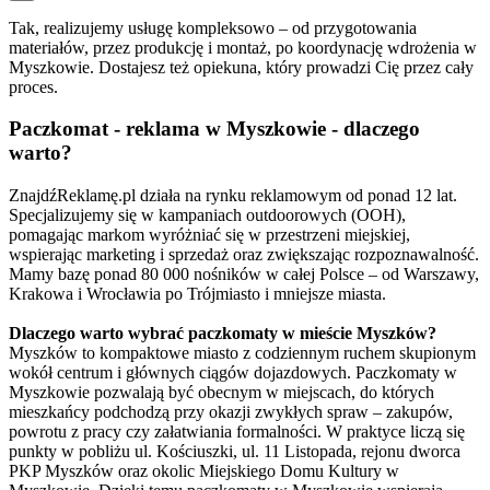
Tak, realizujemy usługę kompleksowo – od przygotowania
materiałów, przez produkcję i montaż, po koordynację wdrożenia w
Myszkowie. Dostajesz też opiekuna, który prowadzi Cię przez cały
proces.
Paczkomat - reklama w Myszkowie - dlaczego
warto?
ZnajdźReklamę.pl działa na rynku reklamowym od ponad 12 lat.
Specjalizujemy się w kampaniach outdoorowych (OOH),
pomagając markom wyróżniać się w przestrzeni miejskiej,
wspierając marketing i sprzedaż oraz zwiększając rozpoznawalność.
Mamy bazę ponad 80 000 nośników w całej Polsce – od Warszawy,
Krakowa i Wrocławia po Trójmiasto i mniejsze miasta.
Dlaczego warto wybrać paczkomaty w mieście Myszków?
Myszków to kompaktowe miasto z codziennym ruchem skupionym
wokół centrum i głównych ciągów dojazdowych. Paczkomaty w
Myszkowie pozwalają być obecnym w miejscach, do których
mieszkańcy podchodzą przy okazji zwykłych spraw – zakupów,
powrotu z pracy czy załatwiania formalności. W praktyce liczą się
punkty w pobliżu ul. Kościuszki, ul. 11 Listopada, rejonu dworca
PKP Myszków oraz okolic Miejskiego Domu Kultury w