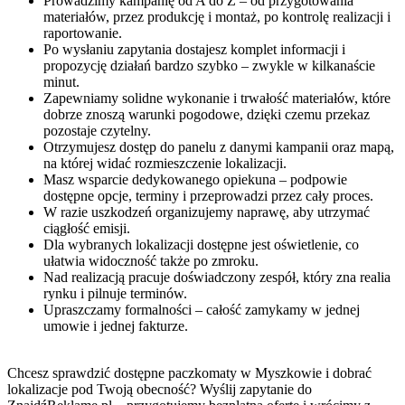
Prowadzimy kampanię od A do Z – od przygotowania
materiałów, przez produkcję i montaż, po kontrolę realizacji i
raportowanie.
Po wysłaniu zapytania dostajesz komplet informacji i
propozycję działań bardzo szybko – zwykle w kilkanaście
minut.
Zapewniamy solidne wykonanie i trwałość materiałów, które
dobrze znoszą warunki pogodowe, dzięki czemu przekaz
pozostaje czytelny.
Otrzymujesz dostęp do panelu z danymi kampanii oraz mapą,
na której widać rozmieszczenie lokalizacji.
Masz wsparcie dedykowanego opiekuna – podpowie
dostępne opcje, terminy i przeprowadzi przez cały proces.
W razie uszkodzeń organizujemy naprawę, aby utrzymać
ciągłość emisji.
Dla wybranych lokalizacji dostępne jest oświetlenie, co
ułatwia widoczność także po zmroku.
Nad realizacją pracuje doświadczony zespół, który zna realia
rynku i pilnuje terminów.
Upraszczamy formalności – całość zamykamy w jednej
umowie i jednej fakturze.
Chcesz sprawdzić dostępne paczkomaty w Myszkowie i dobrać
lokalizacje pod Twoją obecność? Wyślij zapytanie do