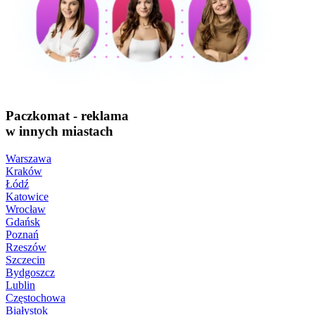
Paczkomat - reklama
w innych miastach
Warszawa
Kraków
Łódź
Katowice
Wrocław
Gdańsk
Poznań
Rzeszów
Szczecin
Bydgoszcz
Lublin
Częstochowa
Białystok