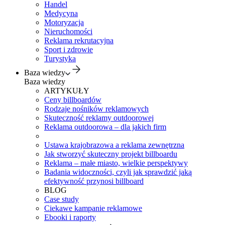
Handel
Medycyna
Motoryzacja
Nieruchomości
Reklama rekrutacyjna
Sport i zdrowie
Turystyka
Baza wiedzy
Baza wiedzy
ARTYKUŁY
Ceny billboardów
Rodzaje nośników reklamowych
Skuteczność reklamy outdoorowej
Reklama outdoorowa – dla jakich firm
Ustawa krajobrazowa a reklama zewnętrzna
Jak stworzyć skuteczny projekt billboardu
Reklama – małe miasto, wielkie perspektywy
Badania widoczności, czyli jak sprawdzić jaką
efektywność przynosi billboard
BLOG
Case study
Ciekawe kampanie reklamowe
Ebooki i raporty