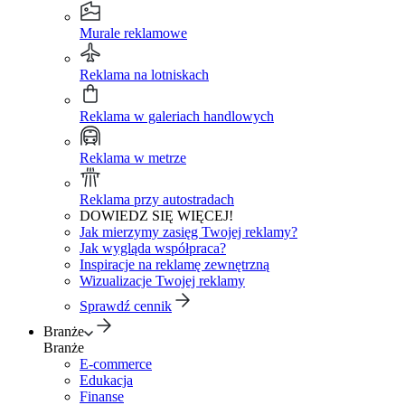
Murale reklamowe
Reklama na lotniskach
Reklama w galeriach handlowych
Reklama w metrze
Reklama przy autostradach
DOWIEDZ SIĘ WIĘCEJ!
Jak mierzymy zasięg Twojej reklamy?
Jak wygląda współpraca?
Inspiracje na reklamę zewnętrzną
Wizualizacje Twojej reklamy
Sprawdź cennik
Branże
Branże
E-commerce
Edukacja
Finanse