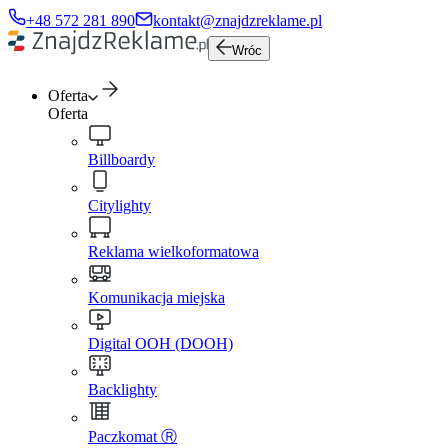
+48 572 281 890
kontakt@znajdzreklame.pl
Wróc
Oferta
Oferta
Billboardy
Citylighty
Reklama wielkoformatowa
Komunikacja miejska
Digital OOH (DOOH)
Backlighty
Paczkomat Ⓡ