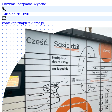
Otrzymaj bezpłatną wycenę
+48 572 281 890
kontakt@znajdzreklame.pl