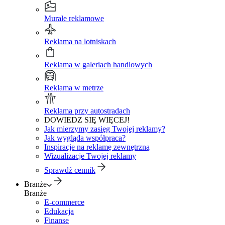
Murale reklamowe
Reklama na lotniskach
Reklama w galeriach handlowych
Reklama w metrze
Reklama przy autostradach
DOWIEDZ SIĘ WIĘCEJ!
Jak mierzymy zasięg Twojej reklamy?
Jak wygląda współpraca?
Inspiracje na reklamę zewnętrzną
Wizualizacje Twojej reklamy
Sprawdź cennik
Branże
Branże
E-commerce
Edukacja
Finanse