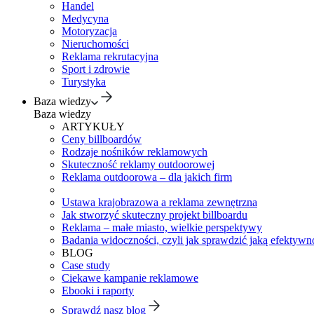
Handel
Medycyna
Motoryzacja
Nieruchomości
Reklama rekrutacyjna
Sport i zdrowie
Turystyka
Baza wiedzy
Baza wiedzy
ARTYKUŁY
Ceny billboardów
Rodzaje nośników reklamowych
Skuteczność reklamy outdoorowej
Reklama outdoorowa – dla jakich firm
Ustawa krajobrazowa a reklama zewnętrzna
Jak stworzyć skuteczny projekt billboardu
Reklama – małe miasto, wielkie perspektywy
Badania widoczności, czyli jak sprawdzić jaką efektywno
BLOG
Case study
Ciekawe kampanie reklamowe
Ebooki i raporty
Sprawdź nasz blog