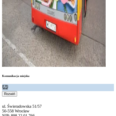
Komunikacja miejska
Rozwiń
ul. Świeradowska 51/57
50-558 Wrocław
NIP: 898 22 01 766