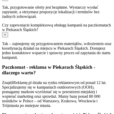
Tak, przygotowanie oferty jest bezpłatne. Wystarczy wysłać
zapytanie, a otrzymasz propozycje lokalizacji i terminów bez
żadnych zobowiązań.
Czy zapewniacie kompleksową obsługę kampanii na paczkomatach
w Piekarach Śląskich?
+
Tak – zajmujemy się przygotowaniem materiałów, wdrożeniem oraz
koordynacją działań na miejscu w Piekarach Śląskich. Dostajesz
jedno kontaktowe wsparcie i sprawny proces od zapytania do startu
kampanii.
Paczkomat - reklama w Piekarach Śląskich -
dlaczego warto?
ZnajdźReklamę.pl działa na rynku reklamowym od ponad 12 lat.
Specjalizujemy się w kampaniach outdoorowych (OOH),
pomagamy markom wyróżniać się w przestrzeni miejskiej i
wspierać marketing oraz sprzedaż. Mamy bazę ponad 80 000
nośników w Polsce – od Warszawy, Krakowa, Wrocławia i
Trójmiasta po mniejsze miasta.