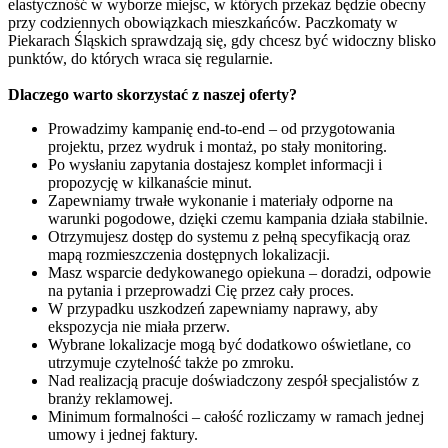
elastyczność w wyborze miejsc, w których przekaz będzie obecny
przy codziennych obowiązkach mieszkańców. Paczkomaty w
Piekarach Śląskich sprawdzają się, gdy chcesz być widoczny blisko
punktów, do których wraca się regularnie.
Dlaczego warto skorzystać z naszej oferty?
Prowadzimy kampanię end-to-end – od przygotowania
projektu, przez wydruk i montaż, po stały monitoring.
Po wysłaniu zapytania dostajesz komplet informacji i
propozycję w kilkanaście minut.
Zapewniamy trwałe wykonanie i materiały odporne na
warunki pogodowe, dzięki czemu kampania działa stabilnie.
Otrzymujesz dostęp do systemu z pełną specyfikacją oraz
mapą rozmieszczenia dostępnych lokalizacji.
Masz wsparcie dedykowanego opiekuna – doradzi, odpowie
na pytania i przeprowadzi Cię przez cały proces.
W przypadku uszkodzeń zapewniamy naprawy, aby
ekspozycja nie miała przerw.
Wybrane lokalizacje mogą być dodatkowo oświetlane, co
utrzymuje czytelność także po zmroku.
Nad realizacją pracuje doświadczony zespół specjalistów z
branży reklamowej.
Minimum formalności – całość rozliczamy w ramach jednej
umowy i jednej faktury.