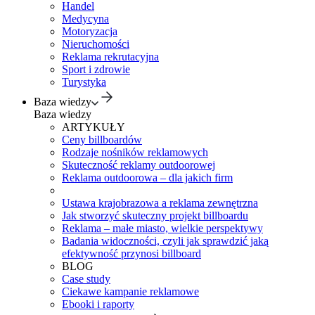
Handel
Medycyna
Motoryzacja
Nieruchomości
Reklama rekrutacyjna
Sport i zdrowie
Turystyka
Baza wiedzy
Baza wiedzy
ARTYKUŁY
Ceny billboardów
Rodzaje nośników reklamowych
Skuteczność reklamy outdoorowej
Reklama outdoorowa – dla jakich firm
Ustawa krajobrazowa a reklama zewnętrzna
Jak stworzyć skuteczny projekt billboardu
Reklama – małe miasto, wielkie perspektywy
Badania widoczności, czyli jak sprawdzić jaką
efektywność przynosi billboard
BLOG
Case study
Ciekawe kampanie reklamowe
Ebooki i raporty