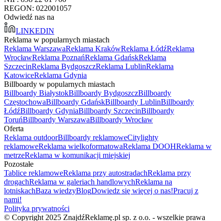
REGON: 022001057
Odwiedź nas na
LINKEDIN
Reklama w popularnych miastach
Reklama Warszawa
Reklama Kraków
Reklama Łódź
Reklama
Wrocław
Reklama Poznań
Reklama Gdańsk
Reklama
Szczecin
Reklama Bydgoszcz
Reklama Lublin
Reklama
Katowice
Reklama Gdynia
Billboardy w popularnych miastach
Billboardy Białystok
Billboardy Bydgoszcz
Billboardy
Częstochowa
Billboardy Gdańsk
Billboardy Lublin
Billboardy
Łódź
Billboardy Gdynia
Billboardy Szczecin
Billboardy
Toruń
Billboardy Warszawa
Billboardy Wrocław
Oferta
Reklama outdoor
Billboardy reklamowe
Citylighty
reklamowe
Reklama wielkoformatowa
Reklama DOOH
Reklama w
metrze
Reklama w komunikacji miejskiej
Pozostałe
Tablice reklamowe
Reklama przy autostradach
Reklama przy
drogach
Reklama w galeriach handlowych
Reklama na
lotniskach
Baza wiedzy
Blog
Dowiedz się więcej o nas!
Pracuj z
nami!
Polityka prywatności
© Copyright 2025 ZnajdźReklamę.pl sp. z o.o. - wszelkie prawa