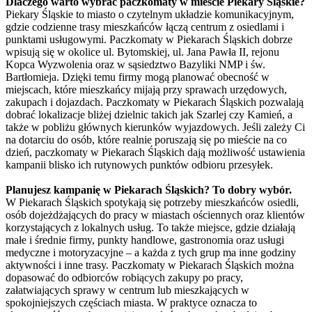
Dlaczego warto wybrać paczkomaty w mieście Piekary Śląskie?
Piekary Śląskie to miasto o czytelnym układzie komunikacyjnym,
gdzie codzienne trasy mieszkańców łączą centrum z osiedlami i
punktami usługowymi. Paczkomaty w Piekarach Śląskich dobrze
wpisują się w okolice ul. Bytomskiej, ul. Jana Pawła II, rejonu
Kopca Wyzwolenia oraz w sąsiedztwo Bazyliki NMP i św.
Bartłomieja. Dzięki temu firmy mogą planować obecność w
miejscach, które mieszkańcy mijają przy sprawach urzędowych,
zakupach i dojazdach. Paczkomaty w Piekarach Śląskich pozwalają
dobrać lokalizacje bliżej dzielnic takich jak Szarlej czy Kamień, a
także w pobliżu głównych kierunków wyjazdowych. Jeśli zależy Ci
na dotarciu do osób, które realnie poruszają się po mieście na co
dzień, paczkomaty w Piekarach Śląskich dają możliwość ustawienia
kampanii blisko ich rutynowych punktów odbioru przesyłek.
Planujesz kampanię w Piekarach Śląskich? To dobry wybór.
W Piekarach Śląskich spotykają się potrzeby mieszkańców osiedli,
osób dojeżdżających do pracy w miastach ościennych oraz klientów
korzystających z lokalnych usług. To także miejsce, gdzie działają
małe i średnie firmy, punkty handlowe, gastronomia oraz usługi
medyczne i motoryzacyjne – a każda z tych grup ma inne godziny
aktywności i inne trasy. Paczkomaty w Piekarach Śląskich można
dopasować do odbiorców robiących zakupy po pracy,
załatwiających sprawy w centrum lub mieszkających w
spokojniejszych częściach miasta. W praktyce oznacza to