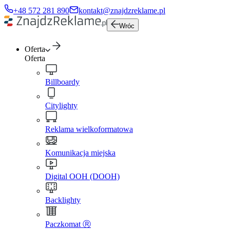
+48 572 281 890
kontakt@znajdzreklame.pl
Wróc
Oferta
Oferta
Billboardy
Citylighty
Reklama wielkoformatowa
Komunikacja miejska
Digital OOH (DOOH)
Backlighty
Paczkomat Ⓡ