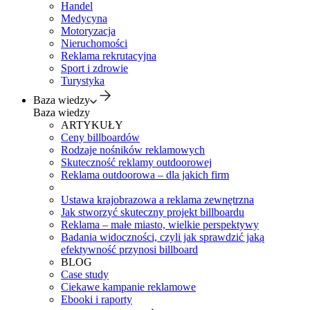
Handel
Medycyna
Motoryzacja
Nieruchomości
Reklama rekrutacyjna
Sport i zdrowie
Turystyka
Baza wiedzy
Baza wiedzy
ARTYKUŁY
Ceny billboardów
Rodzaje nośników reklamowych
Skuteczność reklamy outdoorowej
Reklama outdoorowa – dla jakich firm
Ustawa krajobrazowa a reklama zewnętrzna
Jak stworzyć skuteczny projekt billboardu
Reklama – małe miasto, wielkie perspektywy
Badania widoczności, czyli jak sprawdzić jaką
efektywność przynosi billboard
BLOG
Case study
Ciekawe kampanie reklamowe
Ebooki i raporty