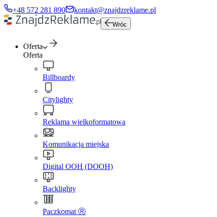
+48 572 281 890
kontakt@znajdzreklame.pl
Wróc
Oferta
Oferta
Billboardy
Citylighty
Reklama wielkoformatowa
Komunikacja miejska
Digital OOH (DOOH)
Backlighty
Paczkomat Ⓡ