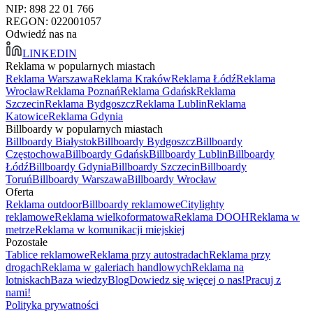
NIP: 898 22 01 766
REGON: 022001057
Odwiedź nas na
LINKEDIN
Reklama w popularnych miastach
Reklama Warszawa
Reklama Kraków
Reklama Łódź
Reklama
Wrocław
Reklama Poznań
Reklama Gdańsk
Reklama
Szczecin
Reklama Bydgoszcz
Reklama Lublin
Reklama
Katowice
Reklama Gdynia
Billboardy w popularnych miastach
Billboardy Białystok
Billboardy Bydgoszcz
Billboardy
Częstochowa
Billboardy Gdańsk
Billboardy Lublin
Billboardy
Łódź
Billboardy Gdynia
Billboardy Szczecin
Billboardy
Toruń
Billboardy Warszawa
Billboardy Wrocław
Oferta
Reklama outdoor
Billboardy reklamowe
Citylighty
reklamowe
Reklama wielkoformatowa
Reklama DOOH
Reklama w
metrze
Reklama w komunikacji miejskiej
Pozostałe
Tablice reklamowe
Reklama przy autostradach
Reklama przy
drogach
Reklama w galeriach handlowych
Reklama na
lotniskach
Baza wiedzy
Blog
Dowiedz się więcej o nas!
Pracuj z
nami!
Polityka prywatności