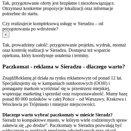
Tak, przygotowanie oferty jest bezpłatne i niezobowiązujące.
Otrzymasz konkretne propozycje lokalizacji oraz informacje
potrzebne do startu.
Czy realizujecie kompleksową usługę w Sieradzu – od
przygotowania po wdrożenie?
+
Tak, prowadzimy całość: przygotowanie projektu, wydruk, montaż
oraz kontrolę realizacji w Sieradzu. Dostajesz też wsparcie
opiekuna, który koordynuje ustalenia i terminy.
Paczkomat - reklama w Sieradzu - dlaczego warto?
ZnajdźReklamę.pl działa na rynku reklamowym od ponad 12 lat.
Specjalizujemy się w kampaniach outdoorowych (OOH) i
pomagamy markom wyróżniać się w przestrzeni miejskiej,
wspierając marketing i sprzedaż oraz rozpoznawalność. Mamy bazę
ponad 80 000 nośników w całej Polsce – od Warszawy, Krakowa i
Wrocławia po Trójmiasto i mniejsze miejscowości.
Dlaczego warto wybrać paczkomaty w mieście Sieradz?
Sieradz to kompaktowe miasto, w którym wiele codziennych spraw
załatwia się „po drodze”. Paczkomaty w Sieradzu pozwalają być
widocznym w punktach regularnie odwiedzanych przy okazji