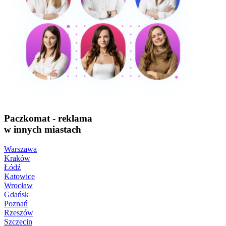
Paczkomat - reklama
w innych miastach
Warszawa
Kraków
Łódź
Katowice
Wrocław
Gdańsk
Poznań
Rzeszów
Szczecin