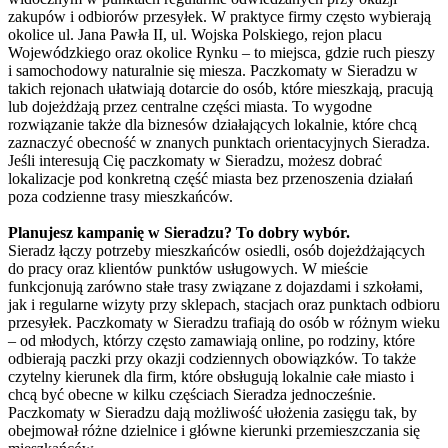
zakupów i odbiorów przesyłek. W praktyce firmy często wybierają
okolice ul. Jana Pawła II, ul. Wojska Polskiego, rejon placu
Wojewódzkiego oraz okolice Rynku – to miejsca, gdzie ruch pieszy
i samochodowy naturalnie się miesza. Paczkomaty w Sieradzu w
takich rejonach ułatwiają dotarcie do osób, które mieszkają, pracują
lub dojeżdżają przez centralne części miasta. To wygodne
rozwiązanie także dla biznesów działających lokalnie, które chcą
zaznaczyć obecność w znanych punktach orientacyjnych Sieradza.
Jeśli interesują Cię paczkomaty w Sieradzu, możesz dobrać
lokalizacje pod konkretną część miasta bez przenoszenia działań
poza codzienne trasy mieszkańców.
Planujesz kampanię w Sieradzu? To dobry wybór.
Sieradz łączy potrzeby mieszkańców osiedli, osób dojeżdżających
do pracy oraz klientów punktów usługowych. W mieście
funkcjonują zarówno stałe trasy związane z dojazdami i szkołami,
jak i regularne wizyty przy sklepach, stacjach oraz punktach odbioru
przesyłek. Paczkomaty w Sieradzu trafiają do osób w różnym wieku
– od młodych, którzy często zamawiają online, po rodziny, które
odbierają paczki przy okazji codziennych obowiązków. To także
czytelny kierunek dla firm, które obsługują lokalnie całe miasto i
chcą być obecne w kilku częściach Sieradza jednocześnie.
Paczkomaty w Sieradzu dają możliwość ułożenia zasięgu tak, by
obejmował różne dzielnice i główne kierunki przemieszczania się