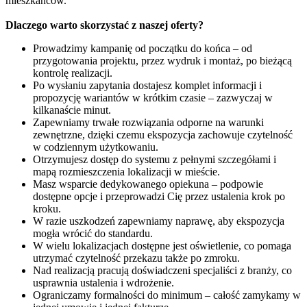
mieszkańców.
Dlaczego warto skorzystać z naszej oferty?
Prowadzimy kampanię od początku do końca – od
przygotowania projektu, przez wydruk i montaż, po bieżącą
kontrolę realizacji.
Po wysłaniu zapytania dostajesz komplet informacji i
propozycję wariantów w krótkim czasie – zazwyczaj w
kilkanaście minut.
Zapewniamy trwałe rozwiązania odporne na warunki
zewnętrzne, dzięki czemu ekspozycja zachowuje czytelność
w codziennym użytkowaniu.
Otrzymujesz dostęp do systemu z pełnymi szczegółami i
mapą rozmieszczenia lokalizacji w mieście.
Masz wsparcie dedykowanego opiekuna – podpowie
dostępne opcje i przeprowadzi Cię przez ustalenia krok po
kroku.
W razie uszkodzeń zapewniamy naprawę, aby ekspozycja
mogła wrócić do standardu.
W wielu lokalizacjach dostępne jest oświetlenie, co pomaga
utrzymać czytelność przekazu także po zmroku.
Nad realizacją pracują doświadczeni specjaliści z branży, co
usprawnia ustalenia i wdrożenie.
Ograniczamy formalności do minimum – całość zamykamy w