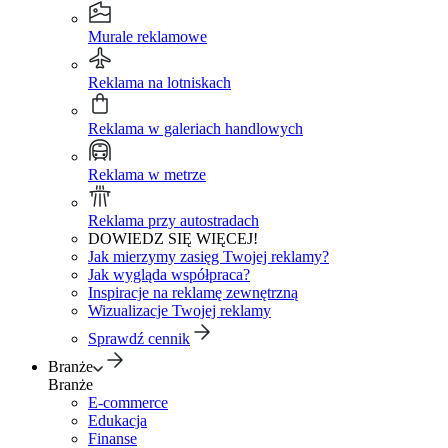
Murale reklamowe
Reklama na lotniskach
Reklama w galeriach handlowych
Reklama w metrze
Reklama przy autostradach
DOWIEDZ SIĘ WIĘCEJ!
Jak mierzymy zasięg Twojej reklamy?
Jak wygląda współpraca?
Inspiracje na reklamę zewnętrzną
Wizualizacje Twojej reklamy
Sprawdź cennik
Branże
Branże
E-commerce
Edukacja
Finanse