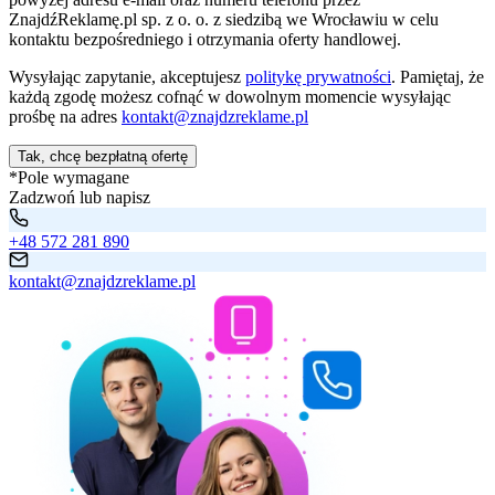
ZnajdźReklamę.pl sp. z o. o. z siedzibą we Wrocławiu w celu
kontaktu bezpośredniego i otrzymania oferty handlowej.
Wysyłając zapytanie, akceptujesz
politykę prywatności
. Pamiętaj, że
każdą zgodę możesz cofnąć w dowolnym momencie wysyłając
prośbę na adres
kontakt@znajdzreklame.pl
Tak, chcę bezpłatną ofertę
*Pole wymagane
Zadzwoń lub napisz
+48 572 281 890
kontakt@znajdzreklame.pl