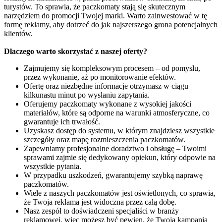
turystów. To sprawia, że paczkomaty stają się skutecznym
narzędziem do promocji Twojej marki. Warto zainwestować w tę
formę reklamy, aby dotrzeć do jak najszerszego grona potencjalnych
klientów.
Dlaczego warto skorzystać z naszej oferty?
Zajmujemy się kompleksowym procesem – od pomysłu,
przez wykonanie, aż po monitorowanie efektów.
Ofertę oraz niezbędne informacje otrzymasz w ciągu
kilkunastu minut po wysłaniu zapytania.
Oferujemy paczkomaty wykonane z wysokiej jakości
materiałów, które są odporne na warunki atmosferyczne, co
gwarantuje ich trwałość.
Uzyskasz dostęp do systemu, w którym znajdziesz wszystkie
szczegóły oraz mapę rozmieszczenia paczkomatów.
Zapewniamy profesjonalne doradztwo i obsługę – Twoimi
sprawami zajmie się dedykowany opiekun, który odpowie na
wszystkie pytania.
W przypadku uszkodzeń, gwarantujemy szybką naprawę
paczkomatów.
Wiele z naszych paczkomatów jest oświetlonych, co sprawia,
że Twoja reklama jest widoczna przez całą dobę.
Nasz zespół to doświadczeni specjaliści w branży
reklamowej, więc możesz być pewien, że Twoja kampania