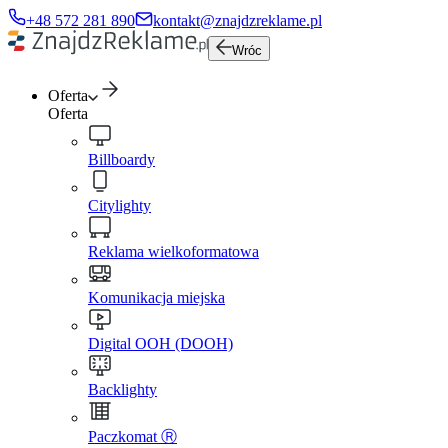
+48 572 281 890
kontakt@znajdzreklame.pl
Wróc
Oferta
Oferta
Billboardy
Citylighty
Reklama wielkoformatowa
Komunikacja miejska
Digital OOH (DOOH)
Backlighty
Paczkomat Ⓡ