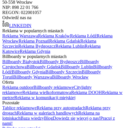
50-558 Wrocław
NIP: 898 22 01 766
REGON: 022001057
Odwiedź nas na
LINKEDIN
Reklama w popularnych miastach
Reklama Warszawa
Reklama Kraków
Reklama Łódź
Reklama
Wrocław
Reklama Poznań
Reklama Gdańsk
Reklama
Szczecin
Reklama Bydgoszcz
Reklama Lublin
Reklama
Katowice
Reklama Gdynia
Billboardy w popularnych miastach
Billboardy Białystok
Billboardy Bydgoszcz
Billboardy
Częstochowa
Billboardy Gdańsk
Billboardy Lublin
Billboardy
Łódź
Billboardy Gdynia
Billboardy Szczecin
Billboardy
Toruń
Billboardy Warszawa
Billboardy Wrocław
Oferta
Reklama outdoor
Billboardy reklamowe
Citylighty
reklamowe
Reklama wielkoformatowa
Reklama DOOH
Reklama w
metrze
Reklama w komunikacji miejskiej
Pozostałe
Tablice reklamowe
Reklama przy autostradach
Reklama przy
drogach
Reklama w galeriach handlowych
Reklama na
lotniskach
Baza wiedzy
Blog
Dowiedz się więcej o nas!
Pracuj z
nami!