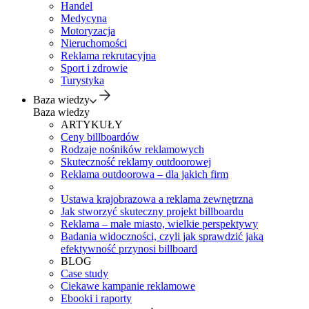
Handel
Medycyna
Motoryzacja
Nieruchomości
Reklama rekrutacyjna
Sport i zdrowie
Turystyka
Baza wiedzy
Baza wiedzy
ARTYKUŁY
Ceny billboardów
Rodzaje nośników reklamowych
Skuteczność reklamy outdoorowej
Reklama outdoorowa – dla jakich firm
Ustawa krajobrazowa a reklama zewnętrzna
Jak stworzyć skuteczny projekt billboardu
Reklama – małe miasto, wielkie perspektywy
Badania widoczności, czyli jak sprawdzić jaką
efektywność przynosi billboard
BLOG
Case study
Ciekawe kampanie reklamowe
Ebooki i raporty