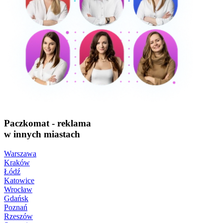
Paczkomat - reklama
w innych miastach
Warszawa
Kraków
Łódź
Katowice
Wrocław
Gdańsk
Poznań
Rzeszów