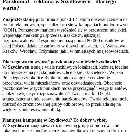
Paczkomat - reklama w Szydłowiecu - dlaczego
warto?
ZnajdźReklamę.pl
to firma z ponad 12-letnim doświadczeniem na
rynku reklamowym, specjalizująca się w kampaniach outdoorowych
(OOH). Pomagamy markom wyróżniać się w przestrzeni miejskiej,
wspierając marketing i sprzedaż, a także zwiększając
rozpoznawalność. Dysponujemy bazą ponad 80 000 nośników w
całej Polsce, działając zarówno w dużych miastach, jak Warszawa,
Kraków, Wrocław, Trójmiasto, jak i w mniejszych miejscowościach.
Dlaczego warto wybrać paczkomaty w mieście Szydłowiec?
W
Szydłowcu
istnieje wiele ruchliwych lokalizacji, które są idealne
do umieszczenia paczkomatów. Ulice takie jak Kielecka, Wojska
Polskiego czy okolice Rynku to miejsca, gdzie codziennie
przechodzi wielu mieszkańców oraz odwiedzających. Obecność
paczkomatów w tych punktach może przyciągnąć uwagę klientów,
a także zwiększyć rozpoznawalność Twojej marki. Dzięki
strategicznemu umiejscowieniu paczkomatów, Twoja reklama może
dotrzeć do zróżnicowanej grupy odbiorców, co przekłada się na
większe zainteresowanie ofertą.
Planujesz kampanię w Szydłowcu? To dobry wybór.
W
Szydłowcu
znajdziesz zróżnicowaną grupę odbiorców – od
lokalnych mieszkańców, przez pracowników okolicznych firm, po