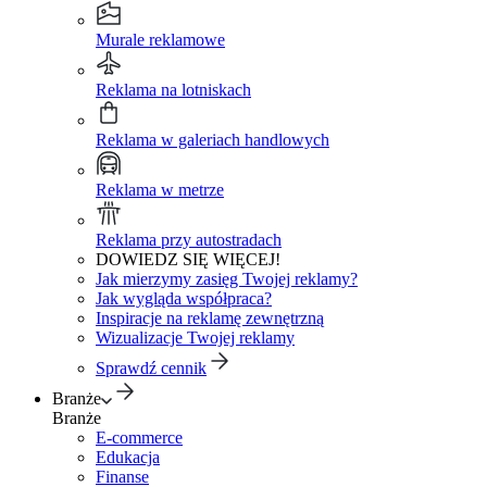
Murale reklamowe
Reklama na lotniskach
Reklama w galeriach handlowych
Reklama w metrze
Reklama przy autostradach
DOWIEDZ SIĘ WIĘCEJ!
Jak mierzymy zasięg Twojej reklamy?
Jak wygląda współpraca?
Inspiracje na reklamę zewnętrzną
Wizualizacje Twojej reklamy
Sprawdź cennik
Branże
Branże
E-commerce
Edukacja
Finanse