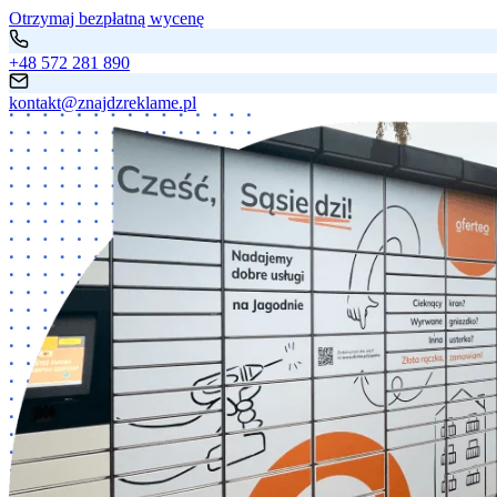
Otrzymaj bezpłatną wycenę
+48 572 281 890
kontakt@znajdzreklame.pl