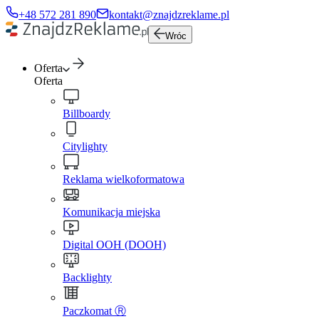
+48 572 281 890
kontakt@znajdzreklame.pl
Wróc
Oferta
Oferta
Billboardy
Citylighty
Reklama wielkoformatowa
Komunikacja miejska
Digital OOH (DOOH)
Backlighty
Paczkomat Ⓡ