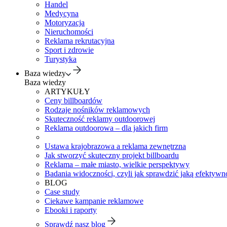
Handel
Medycyna
Motoryzacja
Nieruchomości
Reklama rekrutacyjna
Sport i zdrowie
Turystyka
Baza wiedzy
Baza wiedzy
ARTYKUŁY
Ceny billboardów
Rodzaje nośników reklamowych
Skuteczność reklamy outdoorowej
Reklama outdoorowa – dla jakich firm
Ustawa krajobrazowa a reklama zewnętrzna
Jak stworzyć skuteczny projekt billboardu
Reklama – małe miasto, wielkie perspektywy
Badania widoczności, czyli jak sprawdzić jaką efektywno
BLOG
Case study
Ciekawe kampanie reklamowe
Ebooki i raporty
Sprawdź nasz blog