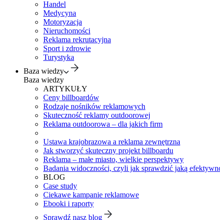
Handel
Medycyna
Motoryzacja
Nieruchomości
Reklama rekrutacyjna
Sport i zdrowie
Turystyka
Baza wiedzy
Baza wiedzy
ARTYKUŁY
Ceny billboardów
Rodzaje nośników reklamowych
Skuteczność reklamy outdoorowej
Reklama outdoorowa – dla jakich firm
Ustawa krajobrazowa a reklama zewnętrzna
Jak stworzyć skuteczny projekt billboardu
Reklama – małe miasto, wielkie perspektywy
Badania widoczności, czyli jak sprawdzić jaką efektywno
BLOG
Case study
Ciekawe kampanie reklamowe
Ebooki i raporty
Sprawdź nasz blog