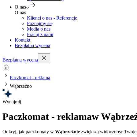
O nas
O nas
Klienci o nas - Referencje
Poznajmy się
Media o nas
Pracuj z nami
Kontakt
Bezpłatna wycena
Bezpłatna wycena
Paczkomat - reklama
Wąbrzeźno
Wynajmij
Paczkomat - reklama
w Wąbrzeź
Odkryj, jak paczkomaty w
Wąbrzeźnie
zwiększą widoczność Twojej 