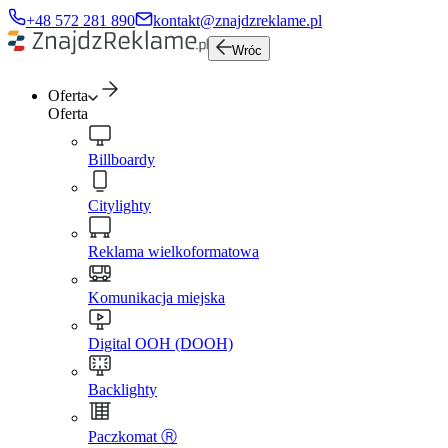
+48 572 281 890
kontakt@znajdzreklame.pl
Wróc
Oferta
Oferta
Billboardy
Citylighty
Reklama wielkoformatowa
Komunikacja miejska
Digital OOH (DOOH)
Backlighty
Paczkomat Ⓡ