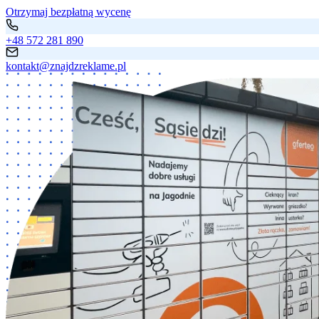
Otrzymaj bezpłatną wycenę
+48 572 281 890
kontakt@znajdzreklame.pl