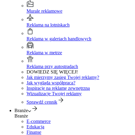
Murale reklamowe
Reklama na lotniskach
Reklama w galeriach handlowych
Reklama w metrze
Reklama przy autostradach
DOWIEDZ SIĘ WIĘCEJ!
Jak mierzymy zasięg Twojej reklamy?
Jak wygląda współpraca?
Inspiracje na reklamę zewnętrzną
Wizualizacje Twojej reklamy
Sprawdź cennik
Branże
Branże
E-commerce
Edukacja
Finanse