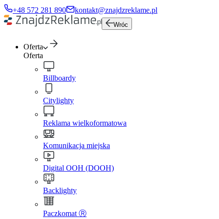
+48 572 281 890
kontakt@znajdzreklame.pl
Wróc
Oferta
Oferta
Billboardy
Citylighty
Reklama wielkoformatowa
Komunikacja miejska
Digital OOH (DOOH)
Backlighty
Paczkomat Ⓡ