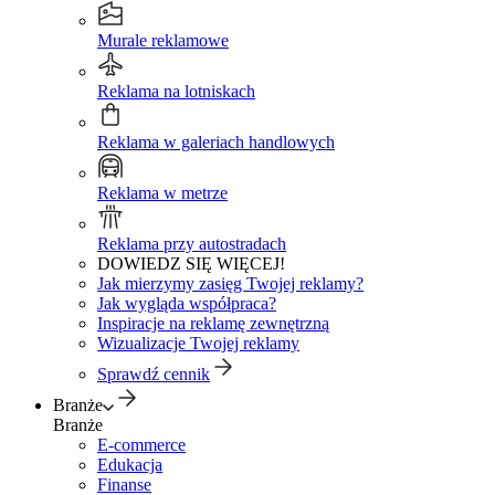
Murale reklamowe
Reklama na lotniskach
Reklama w galeriach handlowych
Reklama w metrze
Reklama przy autostradach
DOWIEDZ SIĘ WIĘCEJ!
Jak mierzymy zasięg Twojej reklamy?
Jak wygląda współpraca?
Inspiracje na reklamę zewnętrzną
Wizualizacje Twojej reklamy
Sprawdź cennik
Branże
Branże
E-commerce
Edukacja
Finanse