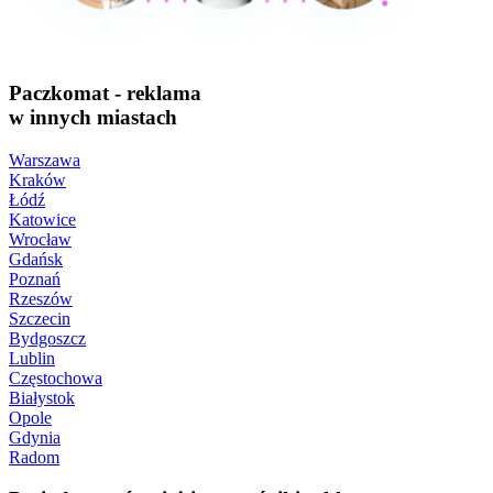
Paczkomat - reklama
w innych miastach
Warszawa
Kraków
Łódź
Katowice
Wrocław
Gdańsk
Poznań
Rzeszów
Szczecin
Bydgoszcz
Lublin
Częstochowa
Białystok
Opole
Gdynia
Radom