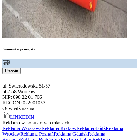
Komunikacja miejska
Rozwiń
ul. Świeradowska 51/57
50-558 Wrocław
NIP: 898 22 01 766
REGON: 022001057
Odwiedź nas na
LINKEDIN
Reklama w popularnych miastach
Reklama Warszawa
Reklama Kraków
Reklama Łódź
Reklama
Wrocław
Reklama Poznań
Reklama Gdańsk
Reklama
Szczecin
Reklama Bydgoszcz
Reklama Lublin
Reklama