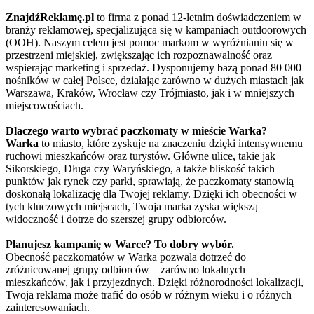
ZnajdźReklamę.pl
to firma z ponad 12-letnim doświadczeniem w
branży reklamowej, specjalizująca się w kampaniach outdoorowych
(OOH). Naszym celem jest pomoc markom w wyróżnianiu się w
przestrzeni miejskiej, zwiększając ich rozpoznawalność oraz
wspierając marketing i sprzedaż. Dysponujemy bazą ponad 80 000
nośników w całej Polsce, działając zarówno w dużych miastach jak
Warszawa, Kraków, Wrocław czy Trójmiasto, jak i w mniejszych
miejscowościach.
Dlaczego warto wybrać paczkomaty w mieście Warka?
Warka
to miasto, które zyskuje na znaczeniu dzięki intensywnemu
ruchowi mieszkańców oraz turystów. Główne ulice, takie jak
Sikorskiego, Długa czy Waryńskiego, a także bliskość takich
punktów jak rynek czy parki, sprawiają, że paczkomaty stanowią
doskonałą lokalizację dla Twojej reklamy. Dzięki ich obecności w
tych kluczowych miejscach, Twoja marka zyska większą
widoczność i dotrze do szerszej grupy odbiorców.
Planujesz kampanię w Warce? To dobry wybór.
Obecność paczkomatów w Warka pozwala dotrzeć do
zróżnicowanej grupy odbiorców – zarówno lokalnych
mieszkańców, jak i przyjezdnych. Dzięki różnorodności lokalizacji,
Twoja reklama może trafić do osób w różnym wieku i o różnych
zainteresowaniach.