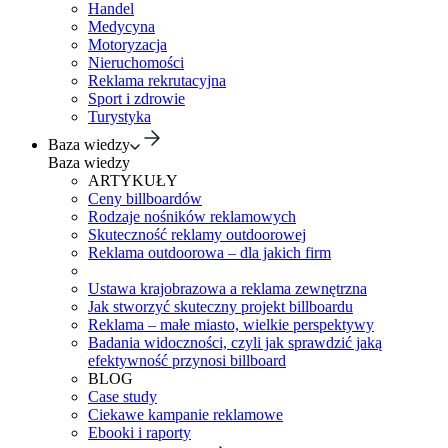
Handel
Medycyna
Motoryzacja
Nieruchomości
Reklama rekrutacyjna
Sport i zdrowie
Turystyka
Baza wiedzy
Baza wiedzy
ARTYKUŁY
Ceny billboardów
Rodzaje nośników reklamowych
Skuteczność reklamy outdoorowej
Reklama outdoorowa – dla jakich firm
Ustawa krajobrazowa a reklama zewnętrzna
Jak stworzyć skuteczny projekt billboardu
Reklama – małe miasto, wielkie perspektywy
Badania widoczności, czyli jak sprawdzić jaką
efektywność przynosi billboard
BLOG
Case study
Ciekawe kampanie reklamowe
Ebooki i raporty