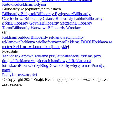
Katowice
Reklama Gdynia
Billboardy w popularnych miastach
Billboardy Białystok
Billboardy Bydgoszcz
Billboardy
Częstochowa
Billboardy Gdańsk
Billboardy Lublin
Billboardy
Łódź
Billboardy Gdynia
Billboardy Szczecin
Billboardy
Toruń
Billboardy Warszawa
Billboardy Wrocław
Oferta
Reklama outdoor
Billboardy reklamowe
Citylighty
reklamowe
Reklama wielkoformatowa
Reklama DOOH
Reklama w
metrze
Reklama w komunikacji miejskiej
Pozostałe
Tablice reklamowe
Reklama przy autostradach
Reklama przy
drogach
Reklama w galeriach handlowych
Reklama na
lotniskach
Baza wiedzy
Blog
Dowiedz się więcej o nas!
Pracuj z
nami!
Polityka prywatności
© Copyright 2025 ZnajdźReklamę.pl sp. z o.o. - wszelkie prawa
zastrzeżone.