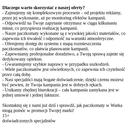
Dlaczego warto skorzystać z naszej oferty?
- Zajmujemy się kompleksowym procesem – od projektu reklamy,
przez jej wykonanie, aż po monitoring efektów kampanii.
- Odpowiedź na Twoje zapytanie otrzymasz w ciągu kilkunastu
minut, co przyspiesza realizację kampanii.
- Nasze paczkomaty wykonane są z wysokiej jakości materiałów, co
zapewnia ich trwałość i odporność na warunki atmosferyczne.
- Oferujemy dostęp do systemu z mapą rozmieszczenia
paczkomatów, co ułatwia planowanie kampanii.
- Zapewniamy profesjonalne doradztwo, a Twoją sprawą zajmie się
dedykowany opiekun.
- Gwarantujemy szybkie naprawy w przypadku uszkodzeń.
- Wiele paczkomatów jest oświetlonych, co zapewnia ich czytelność
przez całą dobę.
- Nasi specjaliści mają bogate doświadczenie, dzięki czemu możesz
być pewien, że Twoja kampania jest w dobrych rękach.
- Unikamy zbędnej biurokracji – cała kampania zamykana jest w
jednej umowie i jednej fakturze.
Skontaktuj się z nami już dziś i sprawdź, jak paczkomaty w Warka
mogą pomóc w promocji Twojej marki!
15+
doświadczonych specjalistów