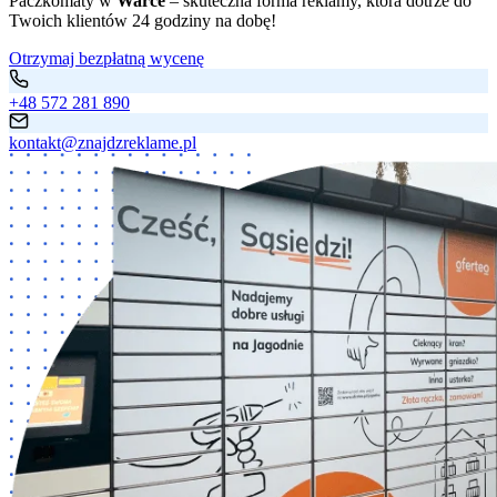
Paczkomaty w
Warce
– skuteczna forma reklamy, która dotrze do
Twoich klientów 24 godziny na dobę!
Otrzymaj bezpłatną wycenę
+48 572 281 890
kontakt@znajdzreklame.pl