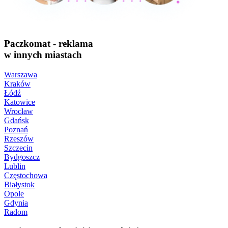
Paczkomat - reklama
w innych miastach
Warszawa
Kraków
Łódź
Katowice
Wrocław
Gdańsk
Poznań
Rzeszów
Szczecin
Bydgoszcz
Lublin
Częstochowa
Białystok
Opole
Gdynia
Radom