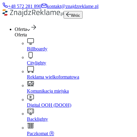
+48 572 281 890
kontakt@znajdzreklame.pl
Wróc
Oferta
Oferta
Billboardy
Citylighty
Reklama wielkoformatowa
Komunikacja miejska
Digital OOH (DOOH)
Backlighty
Paczkomat Ⓡ