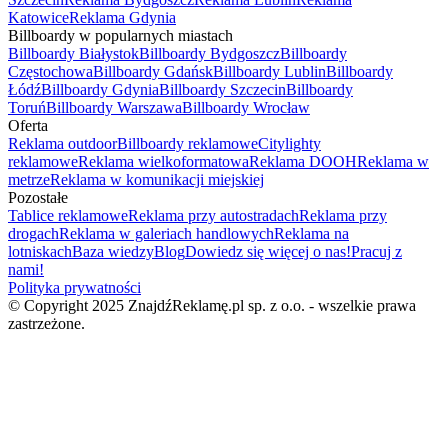
Katowice
Reklama Gdynia
Billboardy w popularnych miastach
Billboardy Białystok
Billboardy Bydgoszcz
Billboardy
Częstochowa
Billboardy Gdańsk
Billboardy Lublin
Billboardy
Łódź
Billboardy Gdynia
Billboardy Szczecin
Billboardy
Toruń
Billboardy Warszawa
Billboardy Wrocław
Oferta
Reklama outdoor
Billboardy reklamowe
Citylighty
reklamowe
Reklama wielkoformatowa
Reklama DOOH
Reklama w
metrze
Reklama w komunikacji miejskiej
Pozostałe
Tablice reklamowe
Reklama przy autostradach
Reklama przy
drogach
Reklama w galeriach handlowych
Reklama na
lotniskach
Baza wiedzy
Blog
Dowiedz się więcej o nas!
Pracuj z
nami!
Polityka prywatności
© Copyright 2025 ZnajdźReklamę.pl sp. z o.o. - wszelkie prawa
zastrzeżone.