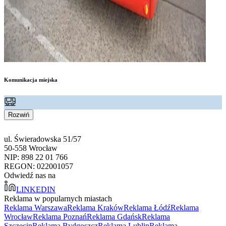
Komunikacja miejska
Rozwiń
ul. Świeradowska 51/57
50-558 Wrocław
NIP: 898 22 01 766
REGON: 022001057
Odwiedź nas na
LINKEDIN
Reklama w popularnych miastach
Reklama Warszawa
Reklama Kraków
Reklama Łódź
Reklama
Wrocław
Reklama Poznań
Reklama Gdańsk
Reklama
Szczecin
Reklama Bydgoszcz
Reklama Lublin
Reklama