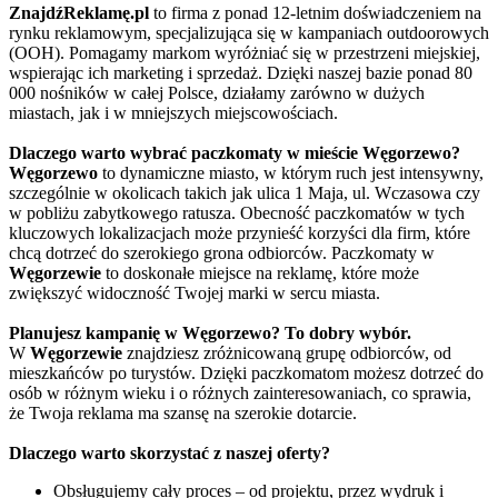
ZnajdźReklamę.pl
to firma z ponad 12-letnim doświadczeniem na
rynku reklamowym, specjalizująca się w kampaniach outdoorowych
(OOH). Pomagamy markom wyróżniać się w przestrzeni miejskiej,
wspierając ich marketing i sprzedaż. Dzięki naszej bazie ponad 80
000 nośników w całej Polsce, działamy zarówno w dużych
miastach, jak i w mniejszych miejscowościach.
Dlaczego warto wybrać paczkomaty w mieście Węgorzewo?
Węgorzewo
to dynamiczne miasto, w którym ruch jest intensywny,
szczególnie w okolicach takich jak ulica 1 Maja, ul. Wczasowa czy
w pobliżu zabytkowego ratusza. Obecność paczkomatów w tych
kluczowych lokalizacjach może przynieść korzyści dla firm, które
chcą dotrzeć do szerokiego grona odbiorców. Paczkomaty w
Węgorzewie
to doskonałe miejsce na reklamę, które może
zwiększyć widoczność Twojej marki w sercu miasta.
Planujesz kampanię w Węgorzewo? To dobry wybór.
W
Węgorzewie
znajdziesz zróżnicowaną grupę odbiorców, od
mieszkańców po turystów. Dzięki paczkomatom możesz dotrzeć do
osób w różnym wieku i o różnych zainteresowaniach, co sprawia,
że Twoja reklama ma szansę na szerokie dotarcie.
Dlaczego warto skorzystać z naszej oferty?
Obsługujemy cały proces – od projektu, przez wydruk i