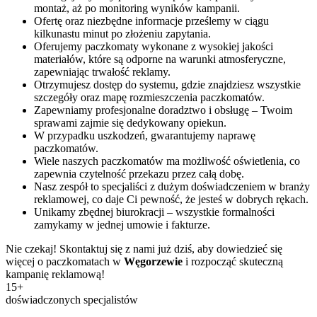
montaż, aż po monitoring wyników kampanii.
Ofertę oraz niezbędne informacje prześlemy w ciągu
kilkunastu minut po złożeniu zapytania.
Oferujemy paczkomaty wykonane z wysokiej jakości
materiałów, które są odporne na warunki atmosferyczne,
zapewniając trwałość reklamy.
Otrzymujesz dostęp do systemu, gdzie znajdziesz wszystkie
szczegóły oraz mapę rozmieszczenia paczkomatów.
Zapewniamy profesjonalne doradztwo i obsługę – Twoim
sprawami zajmie się dedykowany opiekun.
W przypadku uszkodzeń, gwarantujemy naprawę
paczkomatów.
Wiele naszych paczkomatów ma możliwość oświetlenia, co
zapewnia czytelność przekazu przez całą dobę.
Nasz zespół to specjaliści z dużym doświadczeniem w branży
reklamowej, co daje Ci pewność, że jesteś w dobrych rękach.
Unikamy zbędnej biurokracji – wszystkie formalności
zamykamy w jednej umowie i fakturze.
Nie czekaj! Skontaktuj się z nami już dziś, aby dowiedzieć się
więcej o paczkomatach w
Węgorzewie
i rozpocząć skuteczną
kampanię reklamową!
15+
doświadczonych specjalistów