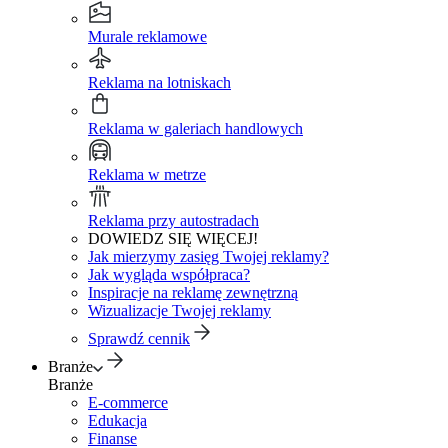
Murale reklamowe
Reklama na lotniskach
Reklama w galeriach handlowych
Reklama w metrze
Reklama przy autostradach
DOWIEDZ SIĘ WIĘCEJ!
Jak mierzymy zasięg Twojej reklamy?
Jak wygląda współpraca?
Inspiracje na reklamę zewnętrzną
Wizualizacje Twojej reklamy
Sprawdź cennik
Branże
Branże
E-commerce
Edukacja
Finanse