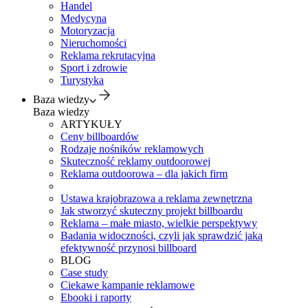
Handel
Medycyna
Motoryzacja
Nieruchomości
Reklama rekrutacyjna
Sport i zdrowie
Turystyka
Baza wiedzy
Baza wiedzy
ARTYKUŁY
Ceny billboardów
Rodzaje nośników reklamowych
Skuteczność reklamy outdoorowej
Reklama outdoorowa – dla jakich firm
Ustawa krajobrazowa a reklama zewnętrzna
Jak stworzyć skuteczny projekt billboardu
Reklama – małe miasto, wielkie perspektywy
Badania widoczności, czyli jak sprawdzić jaką
efektywność przynosi billboard
BLOG
Case study
Ciekawe kampanie reklamowe
Ebooki i raporty