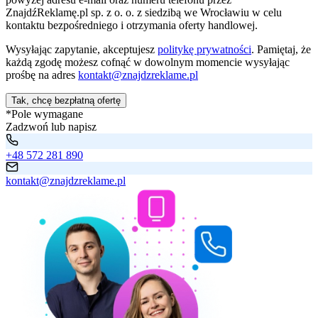
ZnajdźReklamę.pl sp. z o. o. z siedzibą we Wrocławiu w celu
kontaktu bezpośredniego i otrzymania oferty handlowej.
Wysyłając zapytanie, akceptujesz
politykę prywatności
. Pamiętaj, że
każdą zgodę możesz cofnąć w dowolnym momencie wysyłając
prośbę na adres
kontakt@znajdzreklame.pl
Tak, chcę bezpłatną ofertę
*Pole wymagane
Zadzwoń lub napisz
+48 572 281 890
kontakt@znajdzreklame.pl