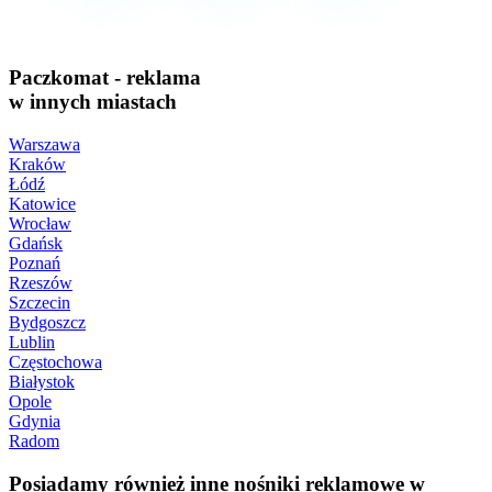
Paczkomat - reklama
w innych miastach
Warszawa
Kraków
Łódź
Katowice
Wrocław
Gdańsk
Poznań
Rzeszów
Szczecin
Bydgoszcz
Lublin
Częstochowa
Białystok
Opole
Gdynia
Radom
Posiadamy również inne nośniki reklamowe w