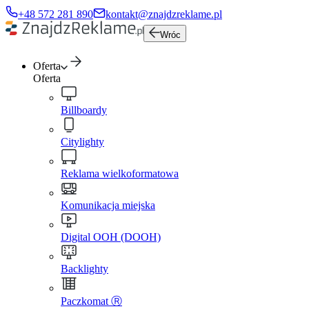
+48 572 281 890
kontakt@znajdzreklame.pl
Wróc
Oferta
Oferta
Billboardy
Citylighty
Reklama wielkoformatowa
Komunikacja miejska
Digital OOH (DOOH)
Backlighty
Paczkomat Ⓡ