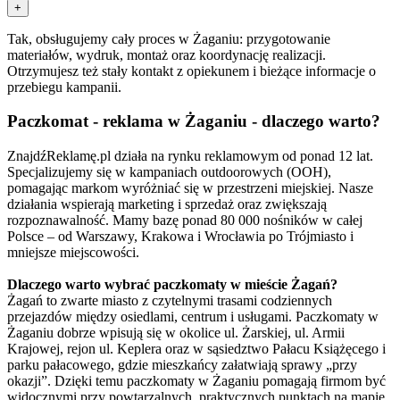
+
Tak, obsługujemy cały proces w Żaganiu: przygotowanie
materiałów, wydruk, montaż oraz koordynację realizacji.
Otrzymujesz też stały kontakt z opiekunem i bieżące informacje o
przebiegu kampanii.
Paczkomat - reklama w Żaganiu - dlaczego warto?
ZnajdźReklamę.pl działa na rynku reklamowym od ponad 12 lat.
Specjalizujemy się w kampaniach outdoorowych (OOH),
pomagając markom wyróżniać się w przestrzeni miejskiej. Nasze
działania wspierają marketing i sprzedaż oraz zwiększają
rozpoznawalność. Mamy bazę ponad 80 000 nośników w całej
Polsce – od Warszawy, Krakowa i Wrocławia po Trójmiasto i
mniejsze miejscowości.
Dlaczego warto wybrać paczkomaty w mieście Żagań?
Żagań to zwarte miasto z czytelnymi trasami codziennych
przejazdów między osiedlami, centrum i usługami. Paczkomaty w
Żaganiu dobrze wpisują się w okolice ul. Żarskiej, ul. Armii
Krajowej, rejon ul. Keplera oraz w sąsiedztwo Pałacu Książęcego i
parku pałacowego, gdzie mieszkańcy załatwiają sprawy „przy
okazji”. Dzięki temu paczkomaty w Żaganiu pomagają firmom być
widocznymi przy powtarzalnych, praktycznych punktach na mapie