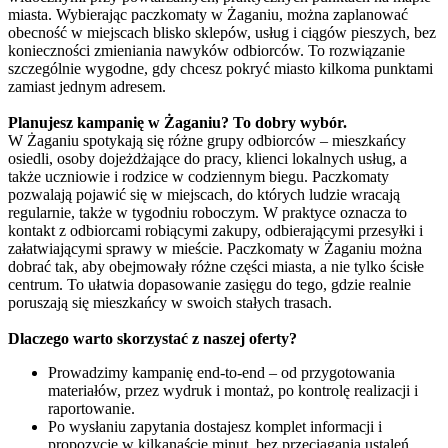
miasta. Wybierając paczkomaty w Żaganiu, można zaplanować
obecność w miejscach blisko sklepów, usług i ciągów pieszych, bez
konieczności zmieniania nawyków odbiorców. To rozwiązanie
szczególnie wygodne, gdy chcesz pokryć miasto kilkoma punktami
zamiast jednym adresem.
Planujesz kampanię w Żaganiu? To dobry wybór.
W Żaganiu spotykają się różne grupy odbiorców – mieszkańcy
osiedli, osoby dojeżdżające do pracy, klienci lokalnych usług, a
także uczniowie i rodzice w codziennym biegu. Paczkomaty
pozwalają pojawić się w miejscach, do których ludzie wracają
regularnie, także w tygodniu roboczym. W praktyce oznacza to
kontakt z odbiorcami robiącymi zakupy, odbierającymi przesyłki i
załatwiającymi sprawy w mieście. Paczkomaty w Żaganiu można
dobrać tak, aby obejmowały różne części miasta, a nie tylko ścisłe
centrum. To ułatwia dopasowanie zasięgu do tego, gdzie realnie
poruszają się mieszkańcy w swoich stałych trasach.
Dlaczego warto skorzystać z naszej oferty?
Prowadzimy kampanię end-to-end – od przygotowania
materiałów, przez wydruk i montaż, po kontrolę realizacji i
raportowanie.
Po wysłaniu zapytania dostajesz komplet informacji i
propozycję w kilkanaście minut, bez przeciągania ustaleń.