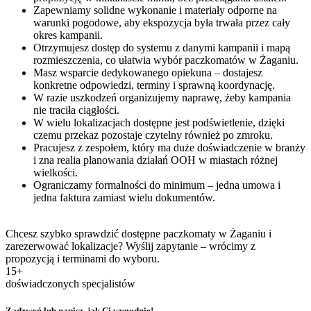
Zapewniamy solidne wykonanie i materiały odporne na
warunki pogodowe, aby ekspozycja była trwała przez cały
okres kampanii.
Otrzymujesz dostęp do systemu z danymi kampanii i mapą
rozmieszczenia, co ułatwia wybór paczkomatów w Żaganiu.
Masz wsparcie dedykowanego opiekuna – dostajesz
konkretne odpowiedzi, terminy i sprawną koordynację.
W razie uszkodzeń organizujemy naprawę, żeby kampania
nie traciła ciągłości.
W wielu lokalizacjach dostępne jest podświetlenie, dzięki
czemu przekaz pozostaje czytelny również po zmroku.
Pracujesz z zespołem, który ma duże doświadczenie w branży
i zna realia planowania działań OOH w miastach różnej
wielkości.
Ograniczamy formalności do minimum – jedna umowa i
jedna faktura zamiast wielu dokumentów.
Chcesz szybko sprawdzić dostępne paczkomaty w Żaganiu i
zarezerwować lokalizacje? Wyślij zapytanie – wrócimy z
propozycją i terminami do wyboru.
15+
doświadczonych specjalistów
Zadzwoń lub napisz, jak Ci wygodnie!