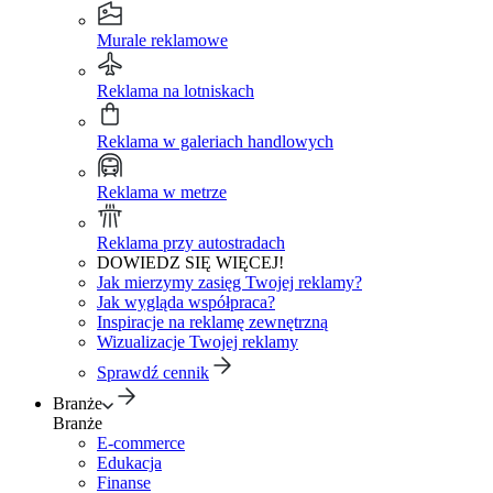
Murale reklamowe
Reklama na lotniskach
Reklama w galeriach handlowych
Reklama w metrze
Reklama przy autostradach
DOWIEDZ SIĘ WIĘCEJ!
Jak mierzymy zasięg Twojej reklamy?
Jak wygląda współpraca?
Inspiracje na reklamę zewnętrzną
Wizualizacje Twojej reklamy
Sprawdź cennik
Branże
Branże
E-commerce
Edukacja
Finanse