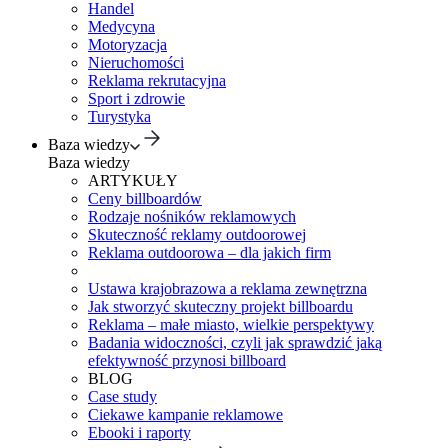
Handel
Medycyna
Motoryzacja
Nieruchomości
Reklama rekrutacyjna
Sport i zdrowie
Turystyka
Baza wiedzy
Baza wiedzy
ARTYKUŁY
Ceny billboardów
Rodzaje nośników reklamowych
Skuteczność reklamy outdoorowej
Reklama outdoorowa – dla jakich firm
Ustawa krajobrazowa a reklama zewnętrzna
Jak stworzyć skuteczny projekt billboardu
Reklama – małe miasto, wielkie perspektywy
Badania widoczności, czyli jak sprawdzić jaką
efektywność przynosi billboard
BLOG
Case study
Ciekawe kampanie reklamowe
Ebooki i raporty