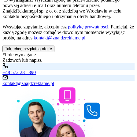
powyżej adresu e-mail oraz numeru telefonu przez
ZnajdźReklamę.pl sp. z o. o. z siedzibą we Wrocławiu w celu
kontaktu bezpośredniego i otrzymania oferty handlowej.
Wysyłając zapytanie, akceptujesz
politykę prywatności
. Pamiętaj, że
każdą zgodę możesz cofnąć w dowolnym momencie wysyłając
prośbę na adres
kontakt@znajdzreklame.pl
Tak, chcę bezpłatną ofertę
*Pole wymagane
Zadzwoń lub napisz
+48 572 281 890
kontakt@znajdzreklame.pl