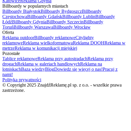
Katowice
Reklama Gdynia
Billboardy w popularnych miastach
Billboardy Białystok
Billboardy Bydgoszcz
Billboardy
Częstochowa
Billboardy Gdańsk
Billboardy Lublin
Billboardy
Łódź
Billboardy Gdynia
Billboardy Szczecin
Billboardy
Toruń
Billboardy Warszawa
Billboardy Wrocław
Oferta
Reklama outdoor
Billboardy reklamowe
Citylighty
reklamowe
Reklama wielkoformatowa
Reklama DOOH
Reklama w
metrze
Reklama w komunikacji miejskiej
Pozostałe
Tablice reklamowe
Reklama przy autostradach
Reklama przy
drogach
Reklama w galeriach handlowych
Reklama na
lotniskach
Baza wiedzy
Blog
Dowiedz się więcej o nas!
Pracuj z
nami!
Polityka prywatności
© Copyright 2025 ZnajdźReklamę.pl sp. z o.o. - wszelkie prawa
zastrzeżone.