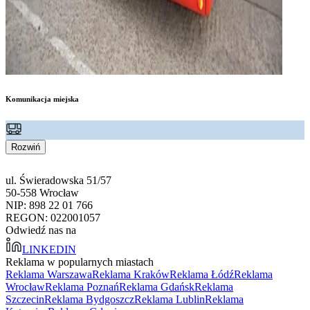
Komunikacja miejska
Rozwiń
ul. Świeradowska 51/57
50-558 Wrocław
NIP: 898 22 01 766
REGON: 022001057
Odwiedź nas na
LINKEDIN
Reklama w popularnych miastach
Reklama Warszawa
Reklama Kraków
Reklama Łódź
Reklama
Wrocław
Reklama Poznań
Reklama Gdańsk
Reklama
Szczecin
Reklama Bydgoszcz
Reklama Lublin
Reklama