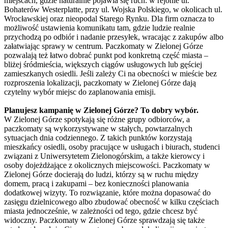
miejscach, gdzie naturalnie pojawia się ruch: w rejonie ul.
Bohaterów Westerplatte, przy ul. Wojska Polskiego, w okolicach ul.
Wrocławskiej oraz nieopodal Starego Rynku. Dla firm oznacza to
możliwość ustawienia komunikatu tam, gdzie ludzie realnie
przychodzą po odbiór i nadanie przesyłek, wracając z zakupów albo
załatwiając sprawy w centrum. Paczkomaty w Zielonej Górze
pozwalają też łatwo dobrać punkt pod konkretną część miasta –
bliżej śródmieścia, większych ciągów usługowych lub gęściej
zamieszkanych osiedli. Jeśli zależy Ci na obecności w mieście bez
rozproszenia lokalizacji, paczkomaty w Zielonej Górze dają
czytelny wybór miejsc do zaplanowania emisji.
Planujesz kampanię w Zielonej Górze? To dobry wybór.
W Zielonej Górze spotykają się różne grupy odbiorców, a
paczkomaty są wykorzystywane w stałych, powtarzalnych
sytuacjach dnia codziennego. Z takich punktów korzystają
mieszkańcy osiedli, osoby pracujące w usługach i biurach, studenci
związani z Uniwersytetem Zielonogórskim, a także kierowcy i
osoby dojeżdżające z okolicznych miejscowości. Paczkomaty w
Zielonej Górze docierają do ludzi, którzy są w ruchu między
domem, pracą i zakupami – bez konieczności planowania
dodatkowej wizyty. To rozwiązanie, które można dopasować do
zasięgu dzielnicowego albo zbudować obecność w kilku częściach
miasta jednocześnie, w zależności od tego, gdzie chcesz być
widoczny. Paczkomaty w Zielonej Górze sprawdzają się także