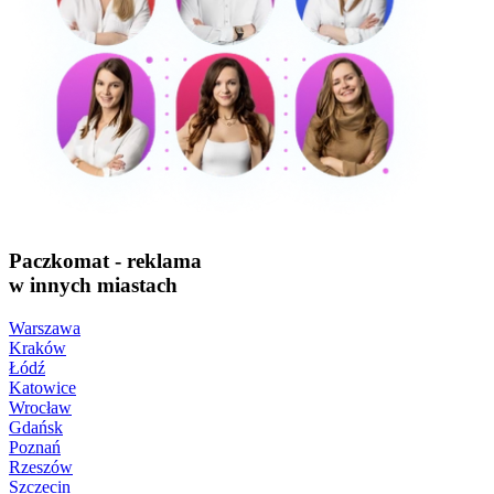
Paczkomat - reklama
w innych miastach
Warszawa
Kraków
Łódź
Katowice
Wrocław
Gdańsk
Poznań
Rzeszów
Szczecin