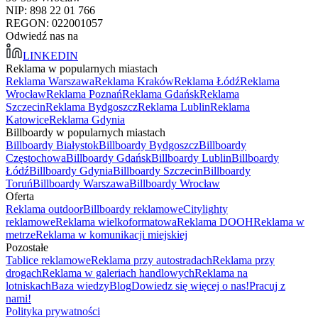
NIP: 898 22 01 766
REGON: 022001057
Odwiedź nas na
LINKEDIN
Reklama w popularnych miastach
Reklama Warszawa
Reklama Kraków
Reklama Łódź
Reklama
Wrocław
Reklama Poznań
Reklama Gdańsk
Reklama
Szczecin
Reklama Bydgoszcz
Reklama Lublin
Reklama
Katowice
Reklama Gdynia
Billboardy w popularnych miastach
Billboardy Białystok
Billboardy Bydgoszcz
Billboardy
Częstochowa
Billboardy Gdańsk
Billboardy Lublin
Billboardy
Łódź
Billboardy Gdynia
Billboardy Szczecin
Billboardy
Toruń
Billboardy Warszawa
Billboardy Wrocław
Oferta
Reklama outdoor
Billboardy reklamowe
Citylighty
reklamowe
Reklama wielkoformatowa
Reklama DOOH
Reklama w
metrze
Reklama w komunikacji miejskiej
Pozostałe
Tablice reklamowe
Reklama przy autostradach
Reklama przy
drogach
Reklama w galeriach handlowych
Reklama na
lotniskach
Baza wiedzy
Blog
Dowiedz się więcej o nas!
Pracuj z
nami!
Polityka prywatności