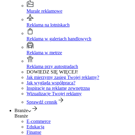
Murale reklamowe
Reklama na lotniskach
Reklama w galeriach handlowych
Reklama w metrze
Reklama przy autostradach
DOWIEDZ SIĘ WIĘCEJ!
Jak mierzymy zasięg Twojej reklamy?
Jak wygląda współpraca?
Inspiracje na reklamę zewnętrzną
Wizualizacje Twojej reklamy
Sprawdź cennik
Branże
Branże
E-commerce
Edukacja
Finanse