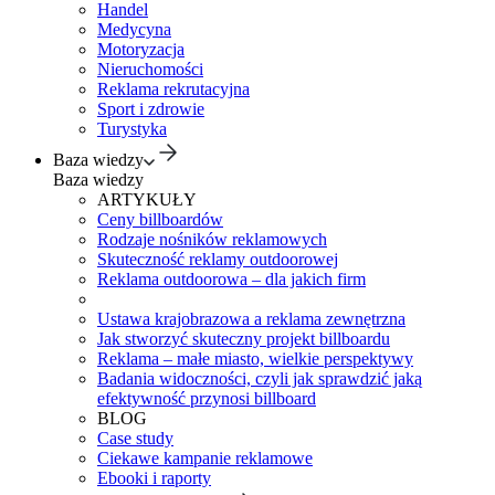
Handel
Medycyna
Motoryzacja
Nieruchomości
Reklama rekrutacyjna
Sport i zdrowie
Turystyka
Baza wiedzy
Baza wiedzy
ARTYKUŁY
Ceny billboardów
Rodzaje nośników reklamowych
Skuteczność reklamy outdoorowej
Reklama outdoorowa – dla jakich firm
Ustawa krajobrazowa a reklama zewnętrzna
Jak stworzyć skuteczny projekt billboardu
Reklama – małe miasto, wielkie perspektywy
Badania widoczności, czyli jak sprawdzić jaką
efektywność przynosi billboard
BLOG
Case study
Ciekawe kampanie reklamowe
Ebooki i raporty