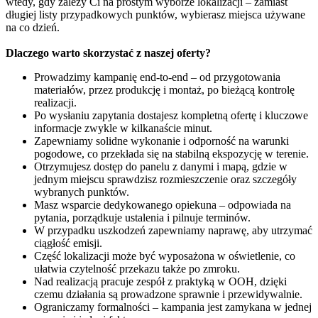
wtedy, gdy zależy Ci na prostym wyborze lokalizacji – zamiast
długiej listy przypadkowych punktów, wybierasz miejsca używane
na co dzień.
Dlaczego warto skorzystać z naszej oferty?
Prowadzimy kampanię end-to-end – od przygotowania
materiałów, przez produkcję i montaż, po bieżącą kontrolę
realizacji.
Po wysłaniu zapytania dostajesz kompletną ofertę i kluczowe
informacje zwykle w kilkanaście minut.
Zapewniamy solidne wykonanie i odporność na warunki
pogodowe, co przekłada się na stabilną ekspozycję w terenie.
Otrzymujesz dostęp do panelu z danymi i mapą, gdzie w
jednym miejscu sprawdzisz rozmieszczenie oraz szczegóły
wybranych punktów.
Masz wsparcie dedykowanego opiekuna – odpowiada na
pytania, porządkuje ustalenia i pilnuje terminów.
W przypadku uszkodzeń zapewniamy naprawę, aby utrzymać
ciągłość emisji.
Część lokalizacji może być wyposażona w oświetlenie, co
ułatwia czytelność przekazu także po zmroku.
Nad realizacją pracuje zespół z praktyką w OOH, dzięki
czemu działania są prowadzone sprawnie i przewidywalnie.
Ograniczamy formalności – kampania jest zamykana w jednej