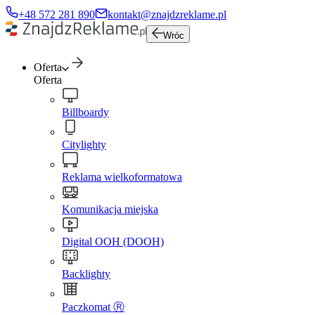
+48 572 281 890
kontakt@znajdzreklame.pl
Wróc
Oferta
Oferta
Billboardy
Citylighty
Reklama wielkoformatowa
Komunikacja miejska
Digital OOH (DOOH)
Backlighty
Paczkomat Ⓡ