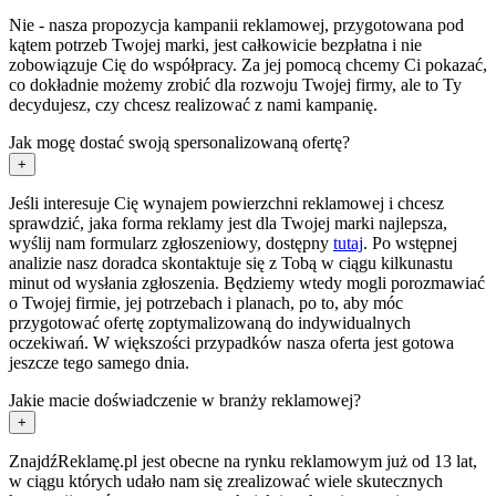
Nie - nasza propozycja kampanii reklamowej, przygotowana pod
kątem potrzeb Twojej marki, jest całkowicie bezpłatna i nie
zobowiązuje Cię do współpracy. Za jej pomocą chcemy Ci pokazać,
co dokładnie możemy zrobić dla rozwoju Twojej firmy, ale to Ty
decydujesz, czy chcesz realizować z nami kampanię.
Jak mogę dostać swoją spersonalizowaną ofertę?
+
Jeśli interesuje Cię wynajem powierzchni reklamowej i chcesz
sprawdzić, jaka forma reklamy jest dla Twojej marki najlepsza,
wyślij nam formularz zgłoszeniowy, dostępny
tutaj
. Po wstępnej
analizie nasz doradca skontaktuje się z Tobą w ciągu kilkunastu
minut od wysłania zgłoszenia. Będziemy wtedy mogli porozmawiać
o Twojej firmie, jej potrzebach i planach, po to, aby móc
przygotować ofertę zoptymalizowaną do indywidualnych
oczekiwań. W większości przypadków nasza oferta jest gotowa
jeszcze tego samego dnia.
Jakie macie doświadczenie w branży reklamowej?
+
ZnajdźReklamę.pl jest obecne na rynku reklamowym już od 13 lat,
w ciągu których udało nam się zrealizować wiele skutecznych