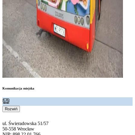
Komunikacja miejska
Rozwiń
ul. Świeradowska 51/57
50-558 Wrocław
NIP: 898 22 01 766