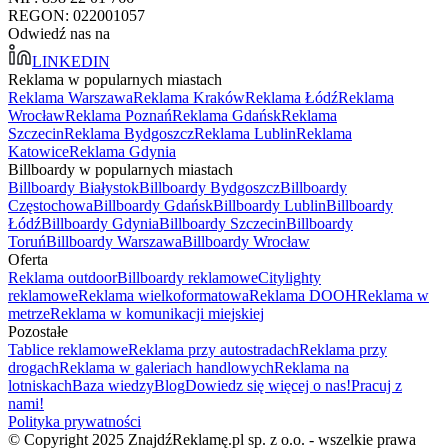
REGON: 022001057
Odwiedź nas na
LINKEDIN
Reklama w popularnych miastach
Reklama Warszawa
Reklama Kraków
Reklama Łódź
Reklama
Wrocław
Reklama Poznań
Reklama Gdańsk
Reklama
Szczecin
Reklama Bydgoszcz
Reklama Lublin
Reklama
Katowice
Reklama Gdynia
Billboardy w popularnych miastach
Billboardy Białystok
Billboardy Bydgoszcz
Billboardy
Częstochowa
Billboardy Gdańsk
Billboardy Lublin
Billboardy
Łódź
Billboardy Gdynia
Billboardy Szczecin
Billboardy
Toruń
Billboardy Warszawa
Billboardy Wrocław
Oferta
Reklama outdoor
Billboardy reklamowe
Citylighty
reklamowe
Reklama wielkoformatowa
Reklama DOOH
Reklama w
metrze
Reklama w komunikacji miejskiej
Pozostałe
Tablice reklamowe
Reklama przy autostradach
Reklama przy
drogach
Reklama w galeriach handlowych
Reklama na
lotniskach
Baza wiedzy
Blog
Dowiedz się więcej o nas!
Pracuj z
nami!
Polityka prywatności
© Copyright 2025 ZnajdźReklamę.pl sp. z o.o. - wszelkie prawa