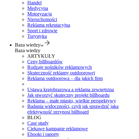
Handel
Medycyna
Motoryzacja
Nieruchomości
Reklama rekrutacyjna
Sport i zdrowie
Turystyka
Baza wiedzy
Baza wiedzy
ARTYKUŁY
Ceny billboardów
Rodzaje nośników reklamowych
Skuteczność reklamy outdoorowej
Reklama outdoorowa – dla jakich firm
Ustawa krajobrazowa a reklama zewnętrzna
Jak stworzyć skuteczny projekt billboardu
Reklama – małe miasto, wielkie perspektywy
Badania widoczności, czyli jak sprawdzić jaką
efektywność przynosi billboard
BLOG
Case study
Ciekawe kampanie reklamowe
Ebooki i raporty