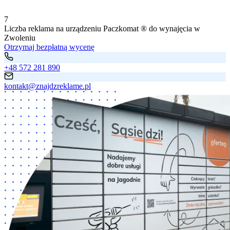
7
Liczba
reklama na urządzeniu Paczkomat ®
do wynajęcia
w
Zwoleniu
Otrzymaj bezpłatną wycenę
+48 572 281 890
kontakt@znajdzreklame.pl