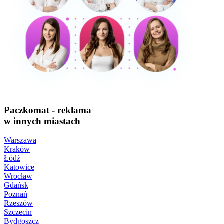
Paczkomat - reklama
w innych miastach
Warszawa
Kraków
Łódź
Katowice
Wrocław
Gdańsk
Poznań
Rzeszów
Szczecin
Bydgoszcz