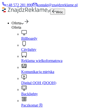
+48 572 281 890
kontakt@znajdzreklame.pl
Wróc
Oferta
Oferta
Billboardy
Citylighty
Reklama wielkoformatowa
Komunikacja miejska
Digital OOH (DOOH)
Backlighty
Paczkomat Ⓡ