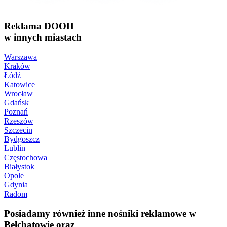
Reklama DOOH
w innych miastach
Warszawa
Kraków
Łódź
Katowice
Wrocław
Gdańsk
Poznań
Rzeszów
Szczecin
Bydgoszcz
Lublin
Częstochowa
Białystok
Opole
Gdynia
Radom
Posiadamy również inne nośniki reklamowe w
Bełchatowie oraz