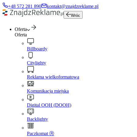
+48 572 281 890
kontakt@znajdzreklame.pl
Wróc
Oferta
Oferta
Billboardy
Citylighty
Reklama wielkoformatowa
Komunikacja miejska
Digital OOH (DOOH)
Backlighty
Paczkomat Ⓡ