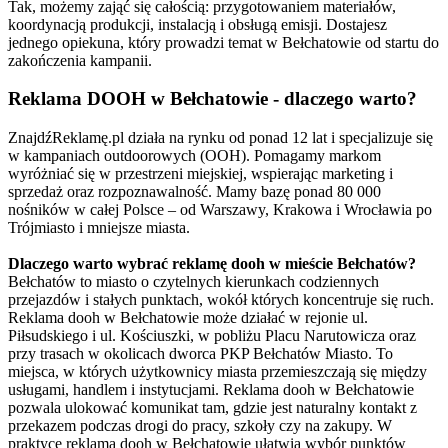
Tak, możemy zająć się całością: przygotowaniem materiałów,
koordynacją produkcji, instalacją i obsługą emisji. Dostajesz
jednego opiekuna, który prowadzi temat w Bełchatowie od startu do
zakończenia kampanii.
Reklama DOOH w Bełchatowie - dlaczego warto?
ZnajdźReklamę.pl działa na rynku od ponad 12 lat i specjalizuje się
w kampaniach outdoorowych (OOH). Pomagamy markom
wyróżniać się w przestrzeni miejskiej, wspierając marketing i
sprzedaż oraz rozpoznawalność. Mamy bazę ponad 80 000
nośników w całej Polsce – od Warszawy, Krakowa i Wrocławia po
Trójmiasto i mniejsze miasta.
Dlaczego warto wybrać reklamę dooh w mieście Bełchatów?
Bełchatów to miasto o czytelnych kierunkach codziennych
przejazdów i stałych punktach, wokół których koncentruje się ruch.
Reklama dooh w Bełchatowie może działać w rejonie ul.
Piłsudskiego i ul. Kościuszki, w pobliżu Placu Narutowicza oraz
przy trasach w okolicach dworca PKP Bełchatów Miasto. To
miejsca, w których użytkownicy miasta przemieszczają się między
usługami, handlem i instytucjami. Reklama dooh w Bełchatowie
pozwala ulokować komunikat tam, gdzie jest naturalny kontakt z
przekazem podczas drogi do pracy, szkoły czy na zakupy. W
praktyce reklama dooh w Bełchatowie ułatwia wybór punktów