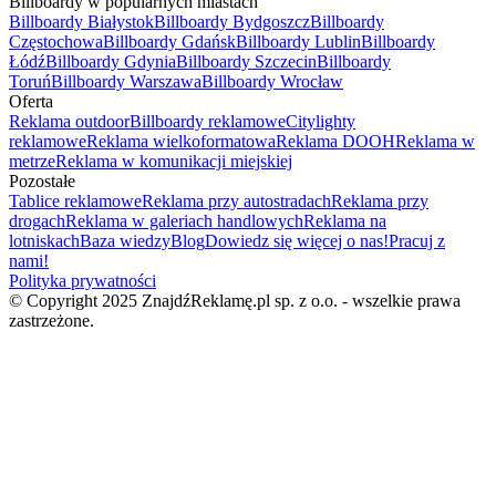
Billboardy w popularnych miastach
Billboardy Białystok
Billboardy Bydgoszcz
Billboardy
Częstochowa
Billboardy Gdańsk
Billboardy Lublin
Billboardy
Łódź
Billboardy Gdynia
Billboardy Szczecin
Billboardy
Toruń
Billboardy Warszawa
Billboardy Wrocław
Oferta
Reklama outdoor
Billboardy reklamowe
Citylighty
reklamowe
Reklama wielkoformatowa
Reklama DOOH
Reklama w
metrze
Reklama w komunikacji miejskiej
Pozostałe
Tablice reklamowe
Reklama przy autostradach
Reklama przy
drogach
Reklama w galeriach handlowych
Reklama na
lotniskach
Baza wiedzy
Blog
Dowiedz się więcej o nas!
Pracuj z
nami!
Polityka prywatności
© Copyright 2025 ZnajdźReklamę.pl sp. z o.o. - wszelkie prawa
zastrzeżone.