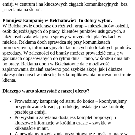
emisji w centrum i na kluczowych ciągach komunikacyjnych, bez
„strzelania na ślepo”.
Planujesz kampanię w Bełchatowie? To dobry wybór.
W Bełchatowie docierasz do różnych grup – mieszkańców osiedli,
osób dojeżdżających do pracy, klientów punktów usługowych, a
także osób załatwiających sprawy w urzędach i placówkach w
mieście. Reklama dooh sprawdza się przy komunikatach
promocyjnych, informacyjnych i kierujących do lokalnych punktów
sprzedaży. W zależności od branży możesz prowadzić emisję w
godzinach dopasowanych do rytmu dnia – rano, w środku dnia lub
po pracy. Reklama dooh w Bełchatowie daje możliwość
zaplanowania działań zarówno pod szybkie akcje, jak i dłuższe
okresy obecności w mieście, bez komplikowania procesu po stronie
klienta.
Dlaczego warto skorzystać z naszej oferty?
Prowadzimy kampanię od startu do końca – koordynujemy
przygotowanie kreacji, produkcję, instalację oraz kontrolę
przebiegu emisji.
Po wysłaniu zapytania dostajesz komplet propozycji i
kluczowe informacje w krótkim czasie – zwykle w
kilkanaście minut.
Zapewniamy rozwiązania przygotowane z myślą o pracy w