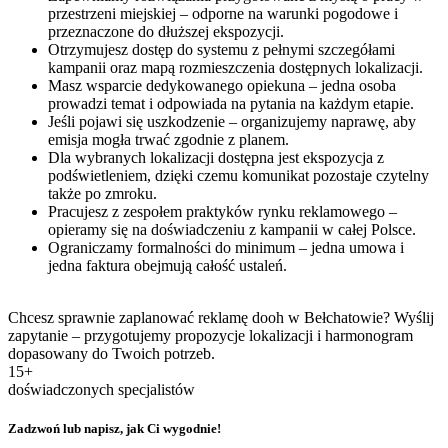
przestrzeni miejskiej – odporne na warunki pogodowe i
przeznaczone do dłuższej ekspozycji.
Otrzymujesz dostęp do systemu z pełnymi szczegółami
kampanii oraz mapą rozmieszczenia dostępnych lokalizacji.
Masz wsparcie dedykowanego opiekuna – jedna osoba
prowadzi temat i odpowiada na pytania na każdym etapie.
Jeśli pojawi się uszkodzenie – organizujemy naprawę, aby
emisja mogła trwać zgodnie z planem.
Dla wybranych lokalizacji dostępna jest ekspozycja z
podświetleniem, dzięki czemu komunikat pozostaje czytelny
także po zmroku.
Pracujesz z zespołem praktyków rynku reklamowego –
opieramy się na doświadczeniu z kampanii w całej Polsce.
Ograniczamy formalności do minimum – jedna umowa i
jedna faktura obejmują całość ustaleń.
Chcesz sprawnie zaplanować reklamę dooh w Bełchatowie? Wyślij
zapytanie – przygotujemy propozycje lokalizacji i harmonogram
dopasowany do Twoich potrzeb.
15+
doświadczonych specjalistów
Zadzwoń lub napisz, jak Ci wygodnie!