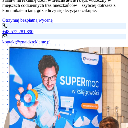
Postaw na reklamę dooh w
Bełchatowie
i bądź widoczny w
miejscach codziennych tras mieszkańców – szybciej dotrzesz z
komunikatem tam, gdzie liczy się decyzja o zakupie.
Otrzymaj bezpłatną wycenę
+48 572 281 890
kontakt@znajdzreklame.pl