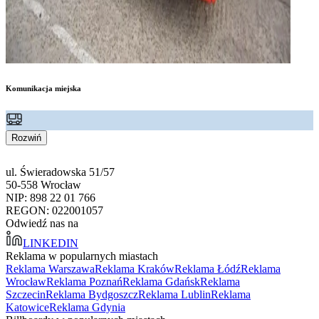
Komunikacja miejska
Rozwiń
ul. Świeradowska 51/57
50-558 Wrocław
NIP: 898 22 01 766
REGON: 022001057
Odwiedź nas na
LINKEDIN
Reklama w popularnych miastach
Reklama Warszawa
Reklama Kraków
Reklama Łódź
Reklama
Wrocław
Reklama Poznań
Reklama Gdańsk
Reklama
Szczecin
Reklama Bydgoszcz
Reklama Lublin
Reklama
Katowice
Reklama Gdynia