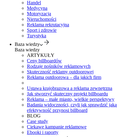
Handel
Medycyna
Motoryzacja
Nieruchomości
Reklama rekrutacyjna
Sport i zdrowie
Turystyka
Baza wiedzy
Baza wiedzy
ARTYKUŁY
Ceny billboardów
Rodzaje nośników reklamowych
Skuteczność reklamy outdoorowej
Reklama outdoorowa – dla jakich firm
Ustawa krajobrazowa a reklama zewnętrzna
Jak stworzyć skuteczny projekt billboardu
Reklama – małe miasto, wielkie perspektywy
Badania widoczności, czyli jak sprawdzić jaką
efektywność przynosi billboard
BLOG
Case study
Ciekawe kampanie reklamowe
Ebooki i raporty