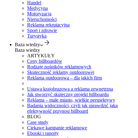
Handel
Medycyna
Motoryzacja
Nieruchomości
Reklama rekrutacyjna
Sport i zdrowie
Turystyka
Baza wiedzy
Baza wiedzy
ARTYKUŁY
Ceny billboardów
Rodzaje nośników reklamowych
Skuteczność reklamy outdoorowej
Reklama outdoorowa – dla jakich firm
Ustawa krajobrazowa a reklama zewnętrzna
Jak stworzyć skuteczny projekt billboardu
Reklama – małe miasto, wielkie perspektywy
Badania widoczności, czyli jak sprawdzić jaką
efektywność przynosi billboard
BLOG
Case study
Ciekawe kampanie reklamowe
Ebooki i raporty