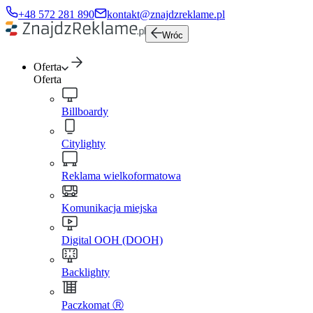
+48 572 281 890
kontakt@znajdzreklame.pl
Wróc
Oferta
Oferta
Billboardy
Citylighty
Reklama wielkoformatowa
Komunikacja miejska
Digital OOH (DOOH)
Backlighty
Paczkomat Ⓡ