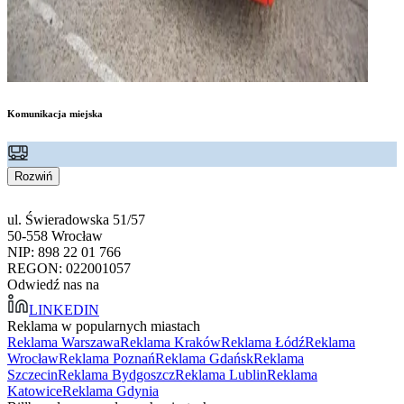
Komunikacja miejska
Rozwiń
ul. Świeradowska 51/57
50-558 Wrocław
NIP: 898 22 01 766
REGON: 022001057
Odwiedź nas na
LINKEDIN
Reklama w popularnych miastach
Reklama Warszawa
Reklama Kraków
Reklama Łódź
Reklama
Wrocław
Reklama Poznań
Reklama Gdańsk
Reklama
Szczecin
Reklama Bydgoszcz
Reklama Lublin
Reklama
Katowice
Reklama Gdynia