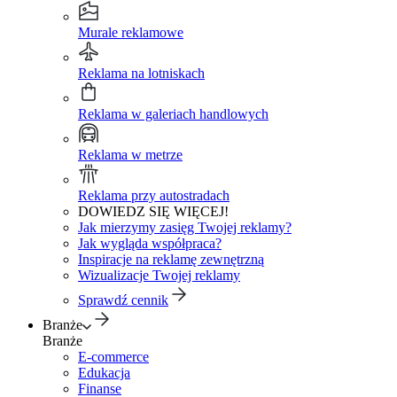
Murale reklamowe
Reklama na lotniskach
Reklama w galeriach handlowych
Reklama w metrze
Reklama przy autostradach
DOWIEDZ SIĘ WIĘCEJ!
Jak mierzymy zasięg Twojej reklamy?
Jak wygląda współpraca?
Inspiracje na reklamę zewnętrzną
Wizualizacje Twojej reklamy
Sprawdź cennik
Branże
Branże
E-commerce
Edukacja
Finanse