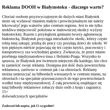
Reklama DOOH w Białymstoku - dlaczego warto?
Chociaż osobom przyzwyczajonym do dużych miast Białystok
może się wydawać miastem małym i prowincjonalnym nie należy
lekceważyć jego walorów jako centrum regionu. Jest to nie tylko
urokliwa miejscowość położona w malowniczej okolicy wyżyny
białostockiej. Razem z przyległymi gminami tworzy aglomerację
białostocką. Białystok przyciąga mieszkańców okolic, którzy często
robią tutaj zakupy, jeżdżą do pracy czy posyłają dzieci do szkoły. W
tym pięknym mieście pojawiają się też często turyści, pracownicy i
transportowcy zza wschodniej granicy. Zwłaszcza, że przez miasto
przebiega międzynarodowa trasa z Helsinki-Praga. Wszystko to
sprawia, że Białystok jest świetnym miejscem dla każdego, kto chce
tu zamieścić swoje reklamy. Dostępna jest dość duża powierzchnia
reklamowa, zarówno w centrum jak i na obrzeżach. Reklamy
można umieszczać na bilbordach wieszanych w centrum miasta, na
obrzeżach i na specjalnie przeznaczonych do tego powierzchniach
wzdłuż trasy międzynarodowej. Z całą pewnością znajdujące się
tutaj bilbordy reklamowe zobaczy dużo osób z kraju i zagranicy.
15+
doświadczonych specjalistów
Zadzwoń lub napisz, jak Ci wygodnie!