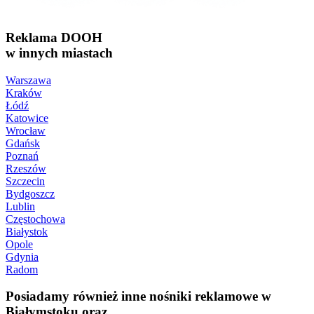
Reklama DOOH
w innych miastach
Warszawa
Kraków
Łódź
Katowice
Wrocław
Gdańsk
Poznań
Rzeszów
Szczecin
Bydgoszcz
Lublin
Częstochowa
Białystok
Opole
Gdynia
Radom
Posiadamy również inne nośniki reklamowe w
Białymstoku oraz