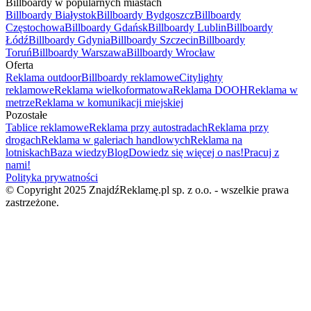
Billboardy w popularnych miastach
Billboardy Białystok
Billboardy Bydgoszcz
Billboardy
Częstochowa
Billboardy Gdańsk
Billboardy Lublin
Billboardy
Łódź
Billboardy Gdynia
Billboardy Szczecin
Billboardy
Toruń
Billboardy Warszawa
Billboardy Wrocław
Oferta
Reklama outdoor
Billboardy reklamowe
Citylighty
reklamowe
Reklama wielkoformatowa
Reklama DOOH
Reklama w
metrze
Reklama w komunikacji miejskiej
Pozostałe
Tablice reklamowe
Reklama przy autostradach
Reklama przy
drogach
Reklama w galeriach handlowych
Reklama na
lotniskach
Baza wiedzy
Blog
Dowiedz się więcej o nas!
Pracuj z
nami!
Polityka prywatności
© Copyright 2025 ZnajdźReklamę.pl sp. z o.o. - wszelkie prawa
zastrzeżone.