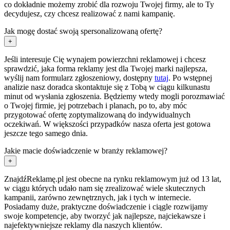
co dokładnie możemy zrobić dla rozwoju Twojej firmy, ale to Ty
decydujesz, czy chcesz realizować z nami kampanię.
Jak mogę dostać swoją spersonalizowaną ofertę?
+
Jeśli interesuje Cię wynajem powierzchni reklamowej i chcesz
sprawdzić, jaka forma reklamy jest dla Twojej marki najlepsza,
wyślij nam formularz zgłoszeniowy, dostępny
tutaj
. Po wstępnej
analizie nasz doradca skontaktuje się z Tobą w ciągu kilkunastu
minut od wysłania zgłoszenia. Będziemy wtedy mogli porozmawiać
o Twojej firmie, jej potrzebach i planach, po to, aby móc
przygotować ofertę zoptymalizowaną do indywidualnych
oczekiwań. W większości przypadków nasza oferta jest gotowa
jeszcze tego samego dnia.
Jakie macie doświadczenie w branży reklamowej?
+
ZnajdźReklamę.pl jest obecne na rynku reklamowym już od 13 lat,
w ciągu których udało nam się zrealizować wiele skutecznych
kampanii, zarówno zewnętrznych, jak i tych w internecie.
Posiadamy duże, praktyczne doświadczenie i ciągle rozwijamy
swoje kompetencje, aby tworzyć jak najlepsze, najciekawsze i
najefektywniejsze reklamy dla naszych klientów.