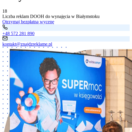
18
Liczba
reklam DOOH
do wynajęcia
w Białymstoku
Otrzymaj bezpłatną wycenę
+48 572 281 890
kontakt@znajdzreklame.pl