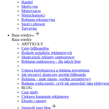
Handel
Medycyna
Motoryzacja
Nieruchomości
Reklama rekrutacyjna
Sport i zdrowie
Turystyka
Baza wiedzy
Baza wiedzy
ARTYKUŁY
Ceny billboardów
Rodzaje nośników reklamowych
Skuteczność reklamy outdoorowej
Reklama outdoorowa – dla jakich firm
Ustawa krajobrazowa a reklama zewnętrzna
Jak stworzyć skuteczny projekt billboardu
Reklama – małe miasto, wielkie perspektywy
Badania widoczności, czyli jak sprawdzić jaką efektywno
BLOG
Case study
Ciekawe kampanie reklamowe
Ebooki i raporty
Sprawdź nasz blog