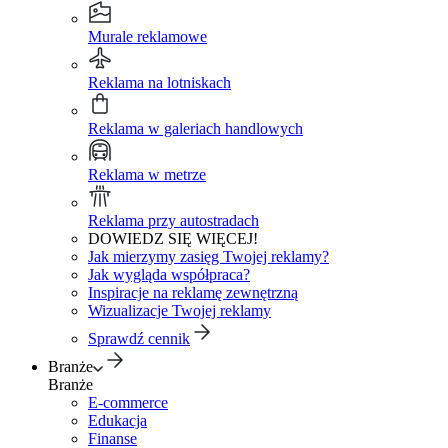
Murale reklamowe
Reklama na lotniskach
Reklama w galeriach handlowych
Reklama w metrze
Reklama przy autostradach
DOWIEDZ SIĘ WIĘCEJ!
Jak mierzymy zasięg Twojej reklamy?
Jak wygląda współpraca?
Inspiracje na reklamę zewnętrzną
Wizualizacje Twojej reklamy
Sprawdź cennik
Branże
Branże
E-commerce
Edukacja
Finanse