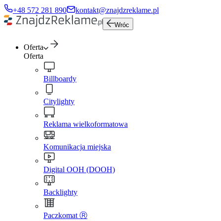
+48 572 281 890
kontakt@znajdzreklame.pl
Wróc
Oferta
Oferta
Billboardy
Citylighty
Reklama wielkoformatowa
Komunikacja miejska
Digital OOH (DOOH)
Backlighty
Paczkomat Ⓡ