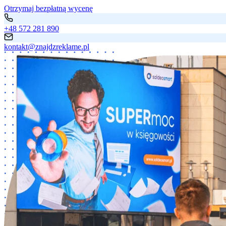
Otrzymaj bezpłatną wycenę
+48 572 281 890
kontakt@znajdzreklame.pl