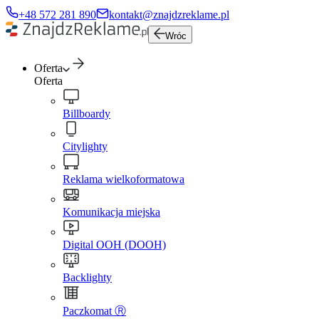
+48 572 281 890
kontakt@znajdzreklame.pl
Wróc
Oferta
Oferta
Billboardy
Citylighty
Reklama wielkoformatowa
Komunikacja miejska
Digital OOH (DOOH)
Backlighty
Paczkomat Ⓡ