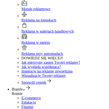
Murale reklamowe
Reklama na lotniskach
Reklama w galeriach handlowych
Reklama w metrze
Reklama przy autostradach
DOWIEDZ SIĘ WIĘCEJ!
Jak mierzymy zasięg Twojej reklamy?
Jak wygląda współpraca?
Inspiracje na reklamę zewnętrzną
Wizualizacje Twojej reklamy
Sprawdź cennik
Branże
Branże
E-commerce
Edukacja
Finanse