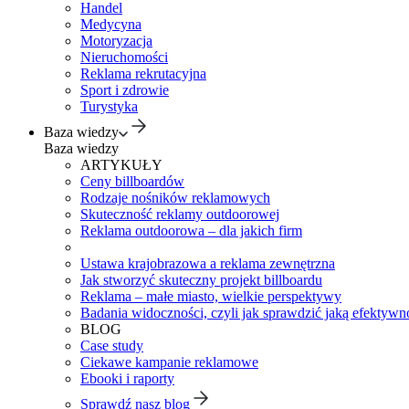
Handel
Medycyna
Motoryzacja
Nieruchomości
Reklama rekrutacyjna
Sport i zdrowie
Turystyka
Baza wiedzy
Baza wiedzy
ARTYKUŁY
Ceny billboardów
Rodzaje nośników reklamowych
Skuteczność reklamy outdoorowej
Reklama outdoorowa – dla jakich firm
Ustawa krajobrazowa a reklama zewnętrzna
Jak stworzyć skuteczny projekt billboardu
Reklama – małe miasto, wielkie perspektywy
Badania widoczności, czyli jak sprawdzić jaką efektywno
BLOG
Case study
Ciekawe kampanie reklamowe
Ebooki i raporty
Sprawdź nasz blog