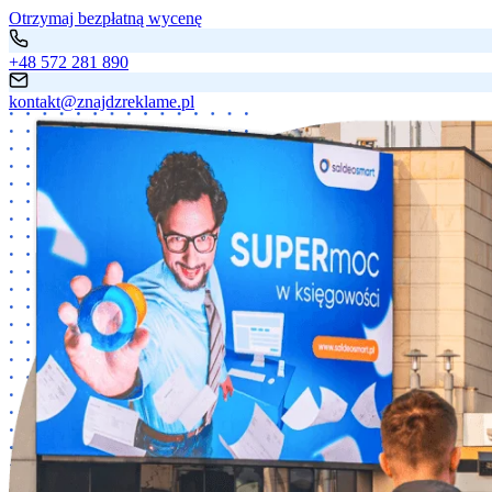
Otrzymaj bezpłatną wycenę
+48 572 281 890
kontakt@znajdzreklame.pl