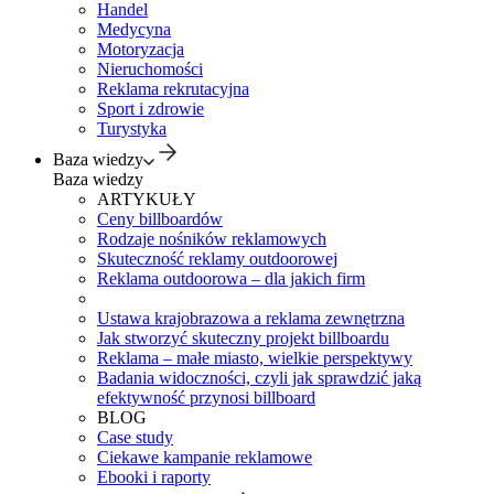
Handel
Medycyna
Motoryzacja
Nieruchomości
Reklama rekrutacyjna
Sport i zdrowie
Turystyka
Baza wiedzy
Baza wiedzy
ARTYKUŁY
Ceny billboardów
Rodzaje nośników reklamowych
Skuteczność reklamy outdoorowej
Reklama outdoorowa – dla jakich firm
Ustawa krajobrazowa a reklama zewnętrzna
Jak stworzyć skuteczny projekt billboardu
Reklama – małe miasto, wielkie perspektywy
Badania widoczności, czyli jak sprawdzić jaką
efektywność przynosi billboard
BLOG
Case study
Ciekawe kampanie reklamowe
Ebooki i raporty