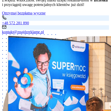
Zwiększ widoczność swojej marki dzięki reklama-dooh w
Brzesku
i przyciągnij uwagę potencjalnych klientów już dziś!
Otrzymaj bezpłatną wycenę
+48 572 281 890
kontakt@znajdzreklame.pl