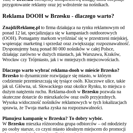
przygotowanie reklamy oraz jej wdrożenie na nośnikach.
Reklama DOOH w Brzesku - dlaczego warto?
ZnajdźReklamę.pl
to firma działająca na rynku reklamowym od
ponad 12 lat, specjalizująca się w kampaniach outdoorowych
(OOH). Pomagamy markom wyróżniać się w przestrzeni miejskiej,
wspierając marketing i sprzedaż oraz zwiększając rozpoznawalność.
Dysponujemy bazą ponad 80 000 nośników w całej Polsce,
działając zarówno w dużych miastach, jak Warszawa, Kraków,
Wrocław czy Trójmiasto, jak i w mniejszych miejscowościach.
Dlaczego warto wybrać reklama-dooh w mieście Brzesko?
Brzesko
to dynamicznie rozwijające się miasto, w którym
codziennie przemieszczają się tysiące osób. Kluczowe ulice, takie
jak ul. Główna, ul. Słowackiego oraz okolice Rynku, to miejsca o
dużym natężeniu ruchu. Reklama-dooh w
Brzesku
pozwala na
skuteczne dotarcie do mieszkańców oraz osób przyjezdnych.
Wysoka widoczność nośników reklamowych w tych lokalizacjach
sprawia, że Twoja marka zyska na rozpoznawalności.
Planujesz kampanię w Brzesku? To dobry wybór.
W
Brzesku
mieszka różnorodna grupa odbiorców – od młodzieży
po osoby starsze, co czyni miasto idealnym miejscem do promocji