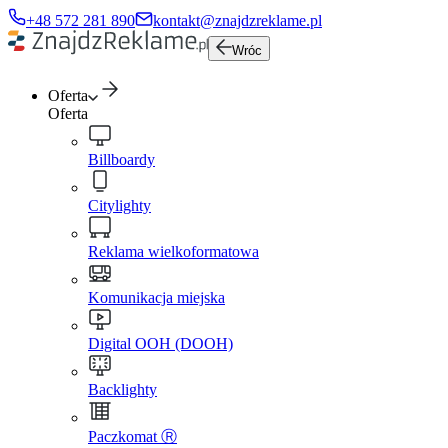
+48 572 281 890
kontakt@znajdzreklame.pl
Wróc
Oferta
Oferta
Billboardy
Citylighty
Reklama wielkoformatowa
Komunikacja miejska
Digital OOH (DOOH)
Backlighty
Paczkomat Ⓡ