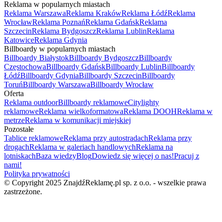
Reklama w popularnych miastach
Reklama Warszawa
Reklama Kraków
Reklama Łódź
Reklama
Wrocław
Reklama Poznań
Reklama Gdańsk
Reklama
Szczecin
Reklama Bydgoszcz
Reklama Lublin
Reklama
Katowice
Reklama Gdynia
Billboardy w popularnych miastach
Billboardy Białystok
Billboardy Bydgoszcz
Billboardy
Częstochowa
Billboardy Gdańsk
Billboardy Lublin
Billboardy
Łódź
Billboardy Gdynia
Billboardy Szczecin
Billboardy
Toruń
Billboardy Warszawa
Billboardy Wrocław
Oferta
Reklama outdoor
Billboardy reklamowe
Citylighty
reklamowe
Reklama wielkoformatowa
Reklama DOOH
Reklama w
metrze
Reklama w komunikacji miejskiej
Pozostałe
Tablice reklamowe
Reklama przy autostradach
Reklama przy
drogach
Reklama w galeriach handlowych
Reklama na
lotniskach
Baza wiedzy
Blog
Dowiedz się więcej o nas!
Pracuj z
nami!
Polityka prywatności
© Copyright 2025 ZnajdźReklamę.pl sp. z o.o. - wszelkie prawa
zastrzeżone.