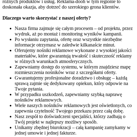
różnych produktów i usług. Reklama-dooh w tym regionie to
doskonała okazja, aby dotrzeć do szerokiego grona klientów.
Dlaczego warto skorzystać z naszej oferty?
Nasza firma zajmuje się całym procesem – od projektu, przez
wydruk, aż po montaż i monitoring wyników kampanii.
Po wysłaniu zapytania, ofertę oraz wszystkie niezbędne
informacje otrzymasz w zaledwie kilkanaście minut.
Oferujemy nośniki reklamowe wykonane z wysokiej jakości
materiałów, które gwarantują trwałość i skuteczność reklamy
w różnych warunkach atmosferycznych.
Zapewniamy dostęp do systemu, w którym znajdziesz mapę
rozmieszczenia nośników wraz z szczegółami oferty.
Gwarantujemy profesjonalne doradztwo i obsługę – każdą
sprawą zajmie się dedykowany opiekun, który odpowie na
Twoje pytania.
W przypadku uszkodzeń, zapewniamy szybką naprawę
nośników reklamowych.
Wiele naszych nośników reklamowych jest oświetlonych, co
zapewnia czytelność Twojego przekazu przez całą dobę.
Nasz zespół to doświadczeni specjaliści, którzy zadbają o
Twój projekt w najlepszy możliwy sposób.
Unikamy zbędnej biurokracji – całą kampanię zamykamy w
jednej umowie i jednej fakturze.