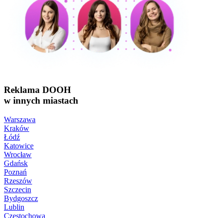
Reklama DOOH
w innych miastach
Warszawa
Kraków
Łódź
Katowice
Wrocław
Gdańsk
Poznań
Rzeszów
Szczecin
Bydgoszcz
Lublin
Częstochowa