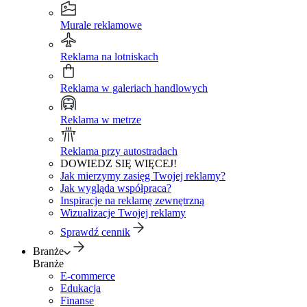
Murale reklamowe
Reklama na lotniskach
Reklama w galeriach handlowych
Reklama w metrze
Reklama przy autostradach
DOWIEDZ SIĘ WIĘCEJ!
Jak mierzymy zasięg Twojej reklamy?
Jak wygląda współpraca?
Inspiracje na reklamę zewnętrzną
Wizualizacje Twojej reklamy
Sprawdź cennik
Branże
Branże
E-commerce
Edukacja
Finanse