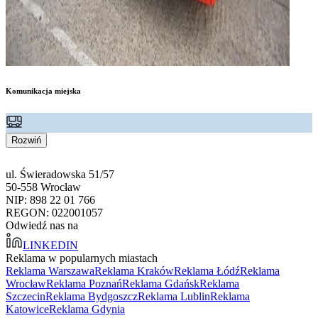
Komunikacja miejska
Rozwiń
ul. Świeradowska 51/57
50-558 Wrocław
NIP: 898 22 01 766
REGON: 022001057
Odwiedź nas na
LINKEDIN
Reklama w popularnych miastach
Reklama Warszawa
Reklama Kraków
Reklama Łódź
Reklama
Wrocław
Reklama Poznań
Reklama Gdańsk
Reklama
Szczecin
Reklama Bydgoszcz
Reklama Lublin
Reklama
Katowice
Reklama Gdynia