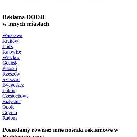
Reklama DOOH
w innych miastach
Warszawa
Kraków
Łódź
Katowice
Wrocław
Gdańsk
Poznań
Rzeszów
Szczecin
Bydgoszcz
Lublin
Częstochowa
Białystok
Opole
Gdynia
Radom
Posiadamy również inne nośniki reklamowe w
Bydgoszczy oraz