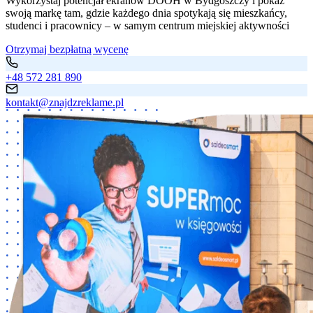
Wykorzystaj potencjał ekranów DOOH w Bydgoszczy i pokaż
swoją markę tam, gdzie każdego dnia spotykają się mieszkańcy,
studenci i pracownicy – w samym centrum miejskiej aktywności
Otrzymaj bezpłatną wycenę
+48 572 281 890
kontakt@znajdzreklame.pl