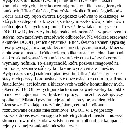
Bydgoszcz to miasto o zwartej strukturze i czytelnych osiach
komunikacyjnych, które koncentrują ruch w kilku strategicznych
punktach. Ulica Gdańska, Fordońska, okolice Ronda Jagiellonów,
Focus Mall czy rejon dworca Bydgoszcz Główna to lokalizacje, w
których każdego dnia krzyżują się trasy mieszkańców, studentów i
osób dojeżdżających z regionu. To właśnie w takich miejscach
DOOH w Bydgoszczy buduje realną widoczność – w przestrzeni o
stałym, powtarzalnym przepływie odbiorców. Największą przewagą
ekranów DOOH jest ich dynamika. Ruch, światło i zmieniająca się
treść przyciągają uwagę skuteczniej niż statyczne formaty. Możesz
emitować animacje, krótkie wideo, kilka kreacji w jednej kampanii,
a także aktualizować komunikat w trakcie emisji – bez fizycznej
wymiany nośnika. To elastyczność, która pozwala reagować na
promocje, sezonowość czy konkretne wydarzenia w mieście.
Bydgoszcz sprzyja takiemu planowaniu. Ulica Gdańska generuje
stały ruch pieszy, Fordońska łączy duże osiedla z centrum, a Rondo
Jagiellonów jest jednym z kluczowych węzłów komunikacyjnych.
Obecność DOOH w tych punktach oznacza wielokrotny kontakt z
marką w ciągu dnia – w drodze do pracy, na uczelnię, zakupy czy
spotkania. Miasto łączy funkcje administracyjne, akademickie i
biznesowe. Działają tu uczelnie, biura, centra handlowe i
rozbudowane osiedla mieszkaniowe. DOOH w Bydgoszczy
pozwala dopasować emisję do konkretnych stref miasta – możesz
skoncentrować działania w ścisłym centrum albo objąć kampanią
rejony o silnej zabudowie mieszkaniowej.