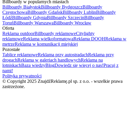
Billboardy w popularnych miastach
Billboardy Białystok
Billboardy Bydgoszcz
Billboardy
Częstochowa
Billboardy Gdańsk
Billboardy Lublin
Billboardy
Łódź
Billboardy Gdynia
Billboardy Szczecin
Billboardy
Toruń
Billboardy Warszawa
Billboardy Wrocław
Oferta
Reklama outdoor
Billboardy reklamowe
Citylighty
reklamowe
Reklama wielkoformatowa
Reklama DOOH
Reklama w
metrze
Reklama w komunikacji miejskiej
Pozostałe
Tablice reklamowe
Reklama przy autostradach
Reklama przy
drogach
Reklama w galeriach handlowych
Reklama na
lotniskach
Baza wiedzy
Blog
Dowiedz się więcej o nas!
Pracuj z
nami!
Polityka prywatności
© Copyright 2025 ZnajdźReklamę.pl sp. z o.o. - wszelkie prawa
zastrzeżone.