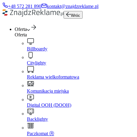
+48 572 281 890
kontakt@znajdzreklame.pl
Wróc
Oferta
Oferta
Billboardy
Citylighty
Reklama wielkoformatowa
Komunikacja miejska
Digital OOH (DOOH)
Backlighty
Paczkomat Ⓡ