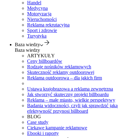
Handel
Medycyna
Motoryzacja
Nieruchomości
Reklama rekrutacyjna
Sport i zdrowie
Turystyka
Baza wiedzy
Baza wiedzy
ARTYKUŁY
Ceny billboardów
Rodzaje nośników reklamowych
Skuteczność reklamy outdoorowej
Reklama outdoorowa – dla jakich firm
Ustawa krajobrazowa a reklama zewnętrzna
Jak stworzyć skuteczny projekt billboardu
Reklama – małe miasto, wielkie perspektywy
Badania widoczności, czyli jak sprawdzić jaką
efektywność przynosi billboard
BLOG
Case study
Ciekawe kampanie reklamowe
Ebooki i raporty