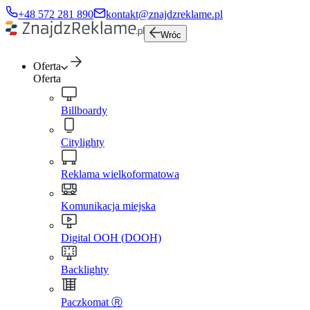
+48 572 281 890
kontakt@znajdzreklame.pl
Wróc
Oferta
Oferta
Billboardy
Citylighty
Reklama wielkoformatowa
Komunikacja miejska
Digital OOH (DOOH)
Backlighty
Paczkomat Ⓡ