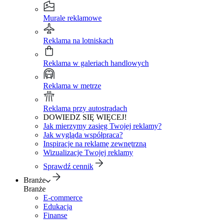
Murale reklamowe
Reklama na lotniskach
Reklama w galeriach handlowych
Reklama w metrze
Reklama przy autostradach
DOWIEDZ SIĘ WIĘCEJ!
Jak mierzymy zasięg Twojej reklamy?
Jak wygląda współpraca?
Inspiracje na reklamę zewnętrzną
Wizualizacje Twojej reklamy
Sprawdź cennik
Branże
Branże
E-commerce
Edukacja
Finanse