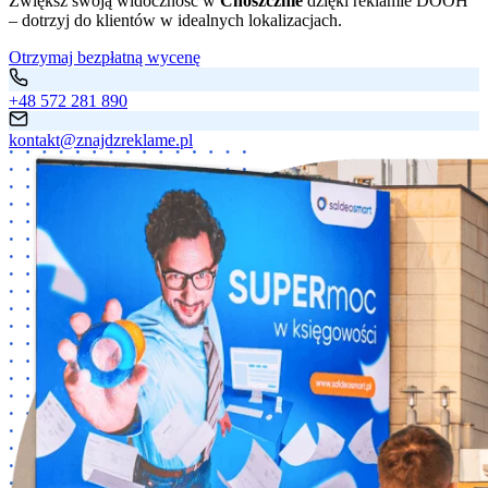
Zwiększ swoją widoczność w
Choszcznie
dzięki reklamie DOOH
– dotrzyj do klientów w idealnych lokalizacjach.
Otrzymaj bezpłatną wycenę
+48 572 281 890
kontakt@znajdzreklame.pl