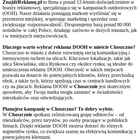
ZnajdźReklamę.pl
to firma z ponad 12-letnim doświadczeniem w
branży reklamowej, specjalizująca się w kampaniach outdoorowych
(OOH). Nasze działania pomagają markom wyróżniać się w
przestrzeni miejskiej, wspierając marketing i sprzedaż oraz
zwiększając rozpoznawalność. Dysponujemy bazą ponad 80 000
nośników w całej Polsce, działając zarówno w dużych miastach, jak
i w mniejszych miejscowościach.
Dlaczego warto wybrać reklama DOOH w mieście Choszczno?
Choszczno to miasto z dobrze rozwiniętą siecią komunikacyjną i
intensywnym ruchem na ulicach. Kluczowe lokalizacje, takie jak
ulica Słowiańska, ulica Rynkowa czy okolice rynku, są idealne do
umieszczenia reklamy DOOH. Obecność w takich miejscach
pozwala na dotarcie do potencjalnych klientów, którzy przechodzą
obok, a także tych, którzy spędzają czas w centrach handlowych
czy na placach. Reklama DOOH w
Choszcznie
jest skutecznym
sposobem, aby Twoja marka mogła zaistnieć w świadomości
mieszkańców oraz odwiedzających.
Planujesz kampanię w Choszczno? To dobry wybór.
W
Choszcznie
spotkasz zróżnicowaną grupę odbiorców – od
mieszkańców, przez turystów, po osoby pracujące w pobliskich
firmach. Dzięki reklamie DOOH możesz dotrzeć do różnych
segmentów rynku, co zwiększa szansę na efektywną komunikację z
potencjalnymi klientami.