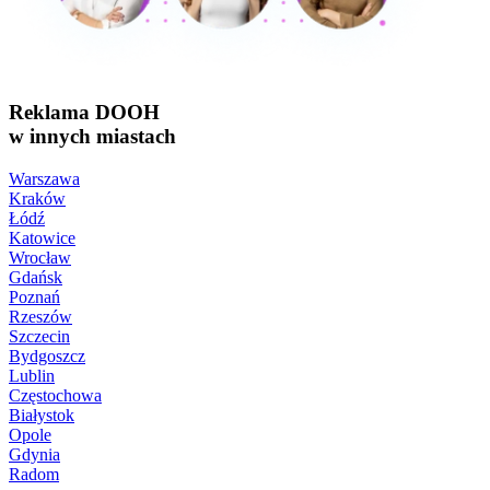
Reklama DOOH
w innych miastach
Warszawa
Kraków
Łódź
Katowice
Wrocław
Gdańsk
Poznań
Rzeszów
Szczecin
Bydgoszcz
Lublin
Częstochowa
Białystok
Opole
Gdynia
Radom