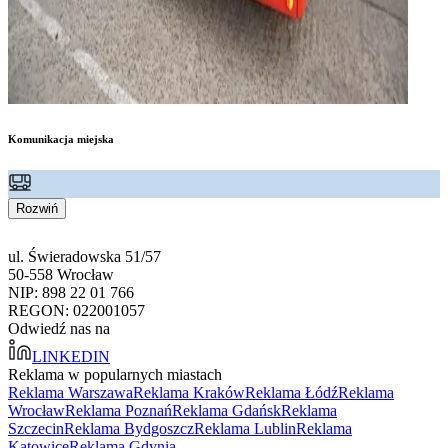
Komunikacja miejska
Rozwiń
ul. Świeradowska 51/57
50-558 Wrocław
NIP: 898 22 01 766
REGON: 022001057
Odwiedź nas na
LINKEDIN
Reklama w popularnych miastach
Reklama Warszawa
Reklama Kraków
Reklama Łódź
Reklama
Wrocław
Reklama Poznań
Reklama Gdańsk
Reklama
Szczecin
Reklama Bydgoszcz
Reklama Lublin
Reklama
Katowice
Reklama Gdynia