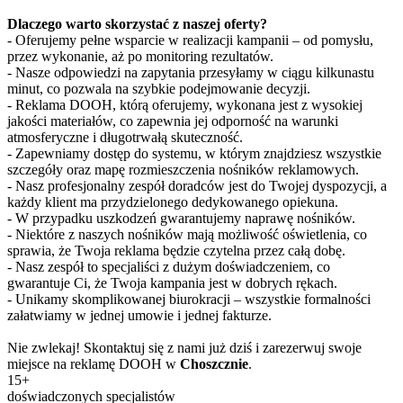
Dlaczego warto skorzystać z naszej oferty?
- Oferujemy pełne wsparcie w realizacji kampanii – od pomysłu,
przez wykonanie, aż po monitoring rezultatów.
- Nasze odpowiedzi na zapytania przesyłamy w ciągu kilkunastu
minut, co pozwala na szybkie podejmowanie decyzji.
- Reklama DOOH, którą oferujemy, wykonana jest z wysokiej
jakości materiałów, co zapewnia jej odporność na warunki
atmosferyczne i długotrwałą skuteczność.
- Zapewniamy dostęp do systemu, w którym znajdziesz wszystkie
szczegóły oraz mapę rozmieszczenia nośników reklamowych.
- Nasz profesjonalny zespół doradców jest do Twojej dyspozycji, a
każdy klient ma przydzielonego dedykowanego opiekuna.
- W przypadku uszkodzeń gwarantujemy naprawę nośników.
- Niektóre z naszych nośników mają możliwość oświetlenia, co
sprawia, że Twoja reklama będzie czytelna przez całą dobę.
- Nasz zespół to specjaliści z dużym doświadczeniem, co
gwarantuje Ci, że Twoja kampania jest w dobrych rękach.
- Unikamy skomplikowanej biurokracji – wszystkie formalności
załatwiamy w jednej umowie i jednej fakturze.
Nie zwlekaj! Skontaktuj się z nami już dziś i zarezerwuj swoje
miejsce na reklamę DOOH w
Choszcznie
.
15+
doświadczonych specjalistów