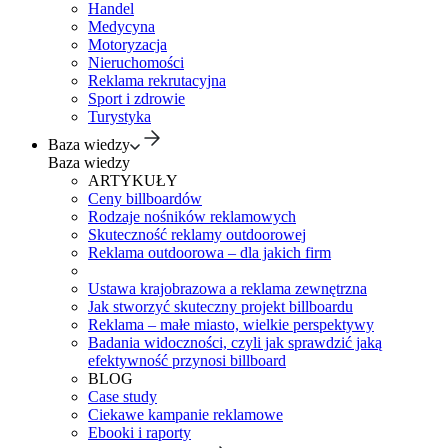
Handel
Medycyna
Motoryzacja
Nieruchomości
Reklama rekrutacyjna
Sport i zdrowie
Turystyka
Baza wiedzy
Baza wiedzy
ARTYKUŁY
Ceny billboardów
Rodzaje nośników reklamowych
Skuteczność reklamy outdoorowej
Reklama outdoorowa – dla jakich firm
Ustawa krajobrazowa a reklama zewnętrzna
Jak stworzyć skuteczny projekt billboardu
Reklama – małe miasto, wielkie perspektywy
Badania widoczności, czyli jak sprawdzić jaką
efektywność przynosi billboard
BLOG
Case study
Ciekawe kampanie reklamowe
Ebooki i raporty