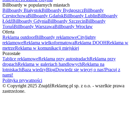
Billboardy w popularnych miastach
Billboardy Białystok
Billboardy Bydgoszcz
Billboardy
Częstochowa
Billboardy Gdańsk
Billboardy Lublin
Billboardy
Łódź
Billboardy Gdynia
Billboardy Szczecin
Billboardy
Toruń
Billboardy Warszawa
Billboardy Wrocław
Oferta
Reklama outdoor
Billboardy reklamowe
Citylighty
reklamowe
Reklama wielkoformatowa
Reklama DOOH
Reklama w
metrze
Reklama w komunikacji miejskiej
Pozostałe
Tablice reklamowe
Reklama przy autostradach
Reklama przy
drogach
Reklama w galeriach handlowych
Reklama na
lotniskach
Baza wiedzy
Blog
Dowiedz się więcej o nas!
Pracuj z
nami!
Polityka prywatności
© Copyright 2025 ZnajdźReklamę.pl sp. z o.o. - wszelkie prawa
zastrzeżone.