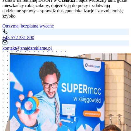
Postaw na reklamę DOOH w
Czeladzi
i bądź widoczny tam, gdzie
mieszkańcy robią zakupy, dojeżdżają do pracy i załatwiają
codzienne sprawy – sprawdź dostępne lokalizacje i zacznij emisję
szybko.
Otrzymaj bezpłatną wycenę
+48 572 281 890
kontakt@znajdzreklame.pl