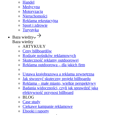
Handel
Medycyna
Motoryzacja
Nieruchomości
Reklama rekrutacyjna
Sport i zdrowie
Turystyka
Baza wiedzy
Baza wiedzy
ARTYKUŁY
Ceny billboardów
Rodzaje nośników reklamowych
Skuteczność reklamy outdoorowej
Reklama outdoorowa – dla jakich firm
Ustawa krajobrazowa a reklama zewnętrzna
Jak stworzyć skuteczny projekt billboardu
Reklama – małe miasto, wielkie perspektywy
Badania widoczności, czyli jak sprawdzić jaką
efektywność przynosi billboard
BLOG
Case study
Ciekawe kampanie reklamowe
Ebooki i raporty