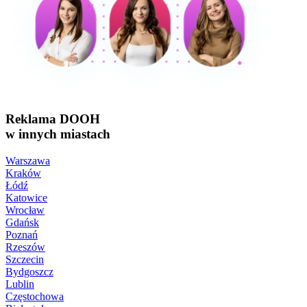
Reklama DOOH
w innych miastach
Warszawa
Kraków
Łódź
Katowice
Wrocław
Gdańsk
Poznań
Rzeszów
Szczecin
Bydgoszcz
Lublin
Częstochowa