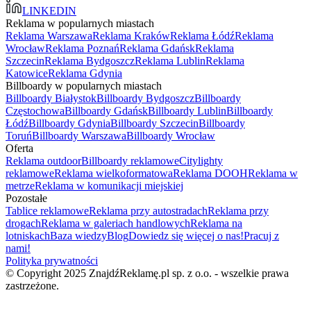
LINKEDIN
Reklama w popularnych miastach
Reklama Warszawa
Reklama Kraków
Reklama Łódź
Reklama
Wrocław
Reklama Poznań
Reklama Gdańsk
Reklama
Szczecin
Reklama Bydgoszcz
Reklama Lublin
Reklama
Katowice
Reklama Gdynia
Billboardy w popularnych miastach
Billboardy Białystok
Billboardy Bydgoszcz
Billboardy
Częstochowa
Billboardy Gdańsk
Billboardy Lublin
Billboardy
Łódź
Billboardy Gdynia
Billboardy Szczecin
Billboardy
Toruń
Billboardy Warszawa
Billboardy Wrocław
Oferta
Reklama outdoor
Billboardy reklamowe
Citylighty
reklamowe
Reklama wielkoformatowa
Reklama DOOH
Reklama w
metrze
Reklama w komunikacji miejskiej
Pozostałe
Tablice reklamowe
Reklama przy autostradach
Reklama przy
drogach
Reklama w galeriach handlowych
Reklama na
lotniskach
Baza wiedzy
Blog
Dowiedz się więcej o nas!
Pracuj z
nami!
Polityka prywatności
© Copyright 2025 ZnajdźReklamę.pl sp. z o.o. - wszelkie prawa
zastrzeżone.