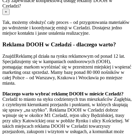
Czy zapewniacie kompleksową usługę reklamy DOOH w
Czeladzi?
+
Tak, możemy obsłużyć cały proces – od przygotowania materiałów
po wdrożenie i koordynację emisji w Czeladzi. Dostajesz jedno
miejsce kontaktu i jasne ustalenia realizacyjne.
Reklama DOOH w Czeladzi - dlaczego warto?
ZnajdźReklamę.pl działa na rynku reklamowym od ponad 12 lat.
Specjalizujemy się w kampaniach outdoorowych (OOH),
pomagając markom wyróżniać się w przestrzeni miejskiej i wspierać
marketing oraz sprzedaż. Mamy bazę ponad 80 000 nośników w
całej Polsce – od Warszawy, Krakowa i Wrocławia po mniejsze
miasta.
Dlaczego warto wybrać reklamę DOOH w mieście Czeladź?
Czeladź to miasto na styku codziennych tras mieszkańców Zagłębia,
z czytelnymi kierunkami przejazdu i punktami, w których skupiają
się sprawy „na szybko”. Reklama DOOH w Czeladzi dobrze
wpisuje się w okolice M1 Czeladź, rejon ulicy Będzińskiej, trasy
przy ulicy Katowickiej oraz w pobliże Rynku i ulicy Kościelnej. W
takich miejscach reklama DOOH w Czeladzi towarzyszy
przejazdom, zakupom i wizytom w usługach, a komunikat może