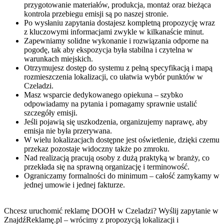
przygotowanie materiałów, produkcja, montaż oraz bieżąca
kontrola przebiegu emisji są po naszej stronie.
Po wysłaniu zapytania dostajesz kompletną propozycję wraz
z kluczowymi informacjami zwykle w kilkanaście minut.
Zapewniamy solidne wykonanie i rozwiązania odporne na
pogodę, tak aby ekspozycja była stabilna i czytelna w
warunkach miejskich.
Otrzymujesz dostęp do systemu z pełną specyfikacją i mapą
rozmieszczenia lokalizacji, co ułatwia wybór punktów w
Czeladzi.
Masz wsparcie dedykowanego opiekuna – szybko
odpowiadamy na pytania i pomagamy sprawnie ustalić
szczegóły emisji.
Jeśli pojawią się uszkodzenia, organizujemy naprawę, aby
emisja nie była przerywana.
W wielu lokalizacjach dostępne jest oświetlenie, dzięki czemu
przekaz pozostaje widoczny także po zmroku.
Nad realizacją pracują osoby z dużą praktyką w branży, co
przekłada się na sprawną organizację i terminowość.
Ograniczamy formalności do minimum – całość zamykamy w
jednej umowie i jednej fakturze.
Chcesz uruchomić reklamę DOOH w Czeladzi? Wyślij zapytanie w
ZnajdźReklamę.pl – wrócimy z propozycją lokalizacji i