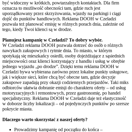
być widoczny w krótkich, powtarzalnych kontaktach. Dla firm
oznacza to możliwość obecności tam, gdzie ruch jest
uporządkowany przez skrzyżowania, wjazdy na parkingi i ciągi
dojść do punktów handlowych. Reklama DOOH w Czeladzi
pozwala też planować emisję w różnych porach dnia, zależnie od
tego, kiedy Twoi klienci są w drodze.
Planujesz kampanię w Czeladzi? To dobry wybór.
W Czeladzi reklama DOOH pozwala dotrzeć do osób o różnych
nawykach zakupowych i rytmie dnia. To miasto, w którym
spotykają się mieszkańcy osiedli, osoby dojeżdżające z sąsiednich
miejscowości oraz klienci korzystający z handlu i usług w obrębie
jednego wyjazdu „po drodze”. Dzięki temu reklama DOOH w
Czeladzi bywa wybierana zarówno przez lokalne punkty usługowe,
jak i większe sieci, które chcą być obecne tam, gdzie decyzje
zakupowe zapadają przy okazji codziennych przejazdów. Taki miks
odbiorców ułatwia dobranie emisji do charakteru oferty – od usług
motoryzacyjnych i remontowych, przez gastronomię, po handel
specjalistyczny. Reklama DOOH w Czeladzi daje też elastyczność
w doborze liczby lokalizacji – od pojedynczych punktów po szersze
pokrycie miasta.
Dlaczego warto skorzystać z naszej oferty?
Prowadzimy kampanię od początku do końca –