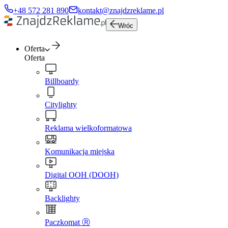
+48 572 281 890
kontakt@znajdzreklame.pl
Wróc
Oferta
Oferta
Billboardy
Citylighty
Reklama wielkoformatowa
Komunikacja miejska
Digital OOH (DOOH)
Backlighty
Paczkomat Ⓡ