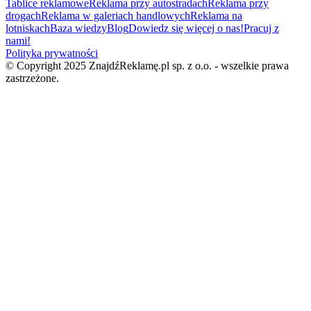
Tablice reklamowe
Reklama przy autostradach
Reklama przy
drogach
Reklama w galeriach handlowych
Reklama na
lotniskach
Baza wiedzy
Blog
Dowiedz się więcej o nas!
Pracuj z
nami!
Polityka prywatności
© Copyright 2025 ZnajdźReklamę.pl sp. z o.o. - wszelkie prawa
zastrzeżone.