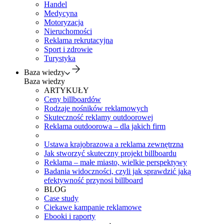
Handel
Medycyna
Motoryzacja
Nieruchomości
Reklama rekrutacyjna
Sport i zdrowie
Turystyka
Baza wiedzy
Baza wiedzy
ARTYKUŁY
Ceny billboardów
Rodzaje nośników reklamowych
Skuteczność reklamy outdoorowej
Reklama outdoorowa – dla jakich firm
Ustawa krajobrazowa a reklama zewnętrzna
Jak stworzyć skuteczny projekt billboardu
Reklama – małe miasto, wielkie perspektywy
Badania widoczności, czyli jak sprawdzić jaką
efektywność przynosi billboard
BLOG
Case study
Ciekawe kampanie reklamowe
Ebooki i raporty