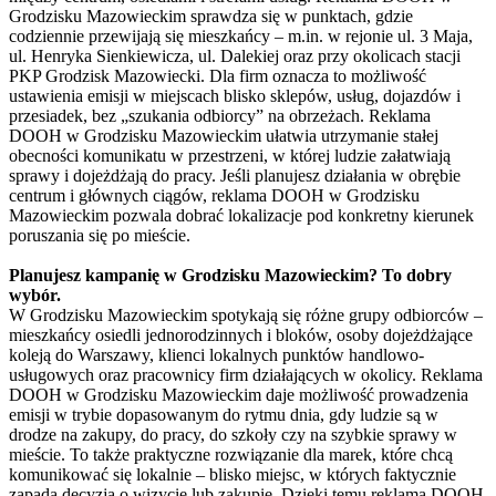
Grodzisku Mazowieckim sprawdza się w punktach, gdzie
codziennie przewijają się mieszkańcy – m.in. w rejonie ul. 3 Maja,
ul. Henryka Sienkiewicza, ul. Dalekiej oraz przy okolicach stacji
PKP Grodzisk Mazowiecki. Dla firm oznacza to możliwość
ustawienia emisji w miejscach blisko sklepów, usług, dojazdów i
przesiadek, bez „szukania odbiorcy” na obrzeżach. Reklama
DOOH w Grodzisku Mazowieckim ułatwia utrzymanie stałej
obecności komunikatu w przestrzeni, w której ludzie załatwiają
sprawy i dojeżdżają do pracy. Jeśli planujesz działania w obrębie
centrum i głównych ciągów, reklama DOOH w Grodzisku
Mazowieckim pozwala dobrać lokalizacje pod konkretny kierunek
poruszania się po mieście.
Planujesz kampanię w Grodzisku Mazowieckim? To dobry
wybór.
W Grodzisku Mazowieckim spotykają się różne grupy odbiorców –
mieszkańcy osiedli jednorodzinnych i bloków, osoby dojeżdżające
koleją do Warszawy, klienci lokalnych punktów handlowo-
usługowych oraz pracownicy firm działających w okolicy. Reklama
DOOH w Grodzisku Mazowieckim daje możliwość prowadzenia
emisji w trybie dopasowanym do rytmu dnia, gdy ludzie są w
drodze na zakupy, do pracy, do szkoły czy na szybkie sprawy w
mieście. To także praktyczne rozwiązanie dla marek, które chcą
komunikować się lokalnie – blisko miejsc, w których faktycznie
zapada decyzja o wizycie lub zakupie. Dzięki temu reklama DOOH