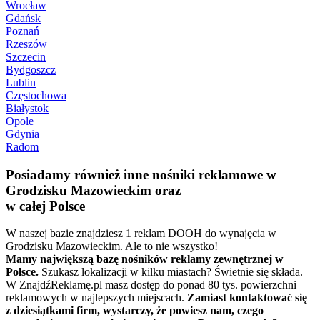
Wrocław
Gdańsk
Poznań
Rzeszów
Szczecin
Bydgoszcz
Lublin
Częstochowa
Białystok
Opole
Gdynia
Radom
Posiadamy również inne nośniki reklamowe w
Grodzisku Mazowieckim oraz
w całej Polsce
W naszej bazie znajdziesz 1 reklam DOOH do wynajęcia w
Grodzisku Mazowieckim. Ale to nie wszystko!
Mamy największą bazę nośników reklamy zewnętrznej w
Polsce.
Szukasz lokalizacji w kilku miastach? Świetnie się składa.
W ZnajdźReklamę.pl masz dostęp do ponad 80 tys. powierzchni
reklamowych w najlepszych miejscach.
Zamiast kontaktować się
z dziesiątkami firm, wystarczy, że powiesz nam, czego