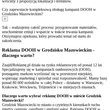
wrócimy z propozycją lokalizacji i terminów.
Czy zapewniacie kompleksową obsługę kampanii DOOH w
Grodzisku Mazowieckim?
+
Tak – realizujemy całość procesu: przygotowanie materiałów,
uruchomienie emisji i wsparcie w trakcie trwania kampanii.
Otrzymujesz opiekuna, który prowadzi temat od startu do
zakończenia.
Reklama DOOH w Grodzisku Mazowieckim -
dlaczego warto?
ZnajdźReklamę.pl działa na rynku reklamowym od ponad 12 lat.
Specjalizujemy się w kampaniach outdoorowych (OOH),
pomagamy markom wyróżniać się w przestrzeni miejskiej,
wspierając marketing i sprzedaż oraz rozpoznawalność. Mamy bazę
ponad 80 000 nośników w całej Polsce – działamy w Warszawie,
Krakowie, Wrocławiu, Trójmieście i w mniejszych miastach.
Dlaczego warto wybrać reklamę DOOH w mieście Grodzisk
Mazowiecki?
Grodzisk Mazowiecki to miasto o czytelnych kierunkach ruchu
między centrum, osiedlami i strefami usług. Reklama DOOH w