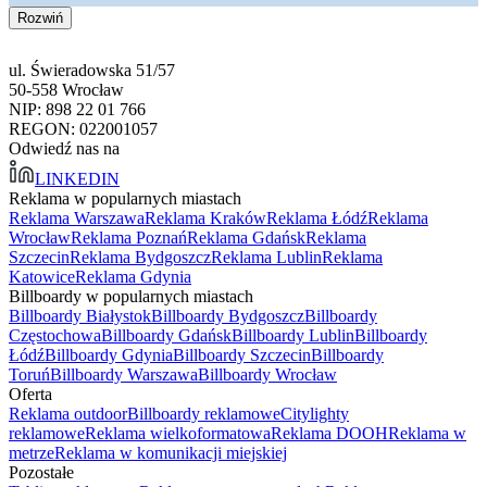
Rozwiń
ul. Świeradowska 51/57
50-558 Wrocław
NIP: 898 22 01 766
REGON: 022001057
Odwiedź nas na
LINKEDIN
Reklama w popularnych miastach
Reklama Warszawa
Reklama Kraków
Reklama Łódź
Reklama
Wrocław
Reklama Poznań
Reklama Gdańsk
Reklama
Szczecin
Reklama Bydgoszcz
Reklama Lublin
Reklama
Katowice
Reklama Gdynia
Billboardy w popularnych miastach
Billboardy Białystok
Billboardy Bydgoszcz
Billboardy
Częstochowa
Billboardy Gdańsk
Billboardy Lublin
Billboardy
Łódź
Billboardy Gdynia
Billboardy Szczecin
Billboardy
Toruń
Billboardy Warszawa
Billboardy Wrocław
Oferta
Reklama outdoor
Billboardy reklamowe
Citylighty
reklamowe
Reklama wielkoformatowa
Reklama DOOH
Reklama w
metrze
Reklama w komunikacji miejskiej
Pozostałe