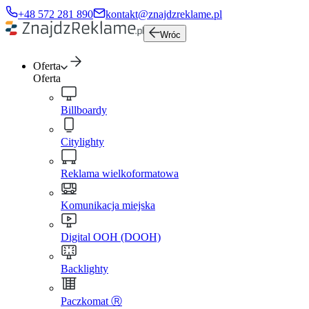
+48 572 281 890
kontakt@znajdzreklame.pl
Wróc
Oferta
Oferta
Billboardy
Citylighty
Reklama wielkoformatowa
Komunikacja miejska
Digital OOH (DOOH)
Backlighty
Paczkomat Ⓡ