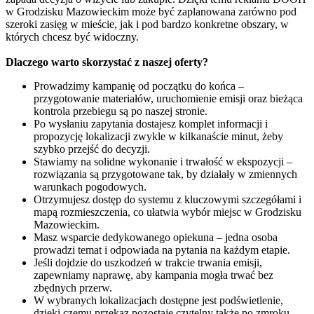
w Grodzisku Mazowieckim może być zaplanowana zarówno pod
szeroki zasięg w mieście, jak i pod bardzo konkretne obszary, w
których chcesz być widoczny.
Dlaczego warto skorzystać z naszej oferty?
Prowadzimy kampanię od początku do końca –
przygotowanie materiałów, uruchomienie emisji oraz bieżąca
kontrola przebiegu są po naszej stronie.
Po wysłaniu zapytania dostajesz komplet informacji i
propozycję lokalizacji zwykle w kilkanaście minut, żeby
szybko przejść do decyzji.
Stawiamy na solidne wykonanie i trwałość w ekspozycji –
rozwiązania są przygotowane tak, by działały w zmiennych
warunkach pogodowych.
Otrzymujesz dostęp do systemu z kluczowymi szczegółami i
mapą rozmieszczenia, co ułatwia wybór miejsc w Grodzisku
Mazowieckim.
Masz wsparcie dedykowanego opiekuna – jedna osoba
prowadzi temat i odpowiada na pytania na każdym etapie.
Jeśli dojdzie do uszkodzeń w trakcie trwania emisji,
zapewniamy naprawę, aby kampania mogła trwać bez
zbędnych przerw.
W wybranych lokalizacjach dostępne jest podświetlenie,
dzięki czemu przekaz pozostaje czytelny także po zmroku.