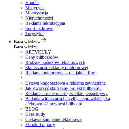
Handel
Medycyna
Motoryzacja
Nieruchomości
Reklama rekrutacyjna
Sport i zdrowie
Turystyka
Baza wiedzy
Baza wiedzy
ARTYKUŁY
Ceny billboardów
Rodzaje nośników reklamowych
Skuteczność reklamy outdoorowej
Reklama outdoorowa – dla jakich firm
Ustawa krajobrazowa a reklama zewnętrzna
Jak stworzyć skuteczny projekt billboardu
Reklama – małe miasto, wielkie perspektywy
Badania widoczności, czyli jak sprawdzić jaką
efektywność przynosi billboard
BLOG
Case study
Ciekawe kampanie reklamowe
Ebooki i raporty