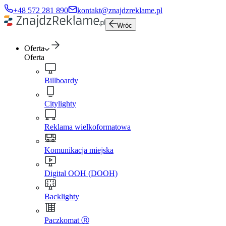
+48 572 281 890
kontakt@znajdzreklame.pl
Wróc
Oferta
Oferta
Billboardy
Citylighty
Reklama wielkoformatowa
Komunikacja miejska
Digital OOH (DOOH)
Backlighty
Paczkomat Ⓡ