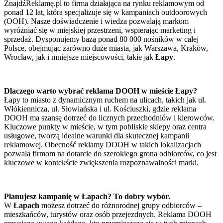
ZnajdźReklamę.pl to firma działająca na rynku reklamowym od
ponad 12 lat, która specjalizuje się w kampaniach outdoorowych
(OOH). Nasze doświadczenie i wiedza pozwalają markom
wyróżniać się w miejskiej przestrzeni, wspierając marketing i
sprzedaż. Dysponujemy bazą ponad 80 000 nośników w całej
Polsce, obejmując zarówno duże miasta, jak Warszawa, Kraków,
Wrocław, jak i mniejsze miejscowości, takie jak
Łapy
.
Dlaczego warto wybrać reklama DOOH w mieście Łapy?
Łapy to miasto z dynamicznym ruchem na ulicach, takich jak ul.
Włókiennicza, ul. Słowiańska i ul. Kościuszki, gdzie reklama
DOOH ma szansę dotrzeć do licznych przechodniów i kierowców.
Kluczowe punkty w mieście, w tym pobliskie sklepy oraz centra
usługowe, tworzą idealne warunki dla skutecznej kampanii
reklamowej. Obecność reklamy DOOH w takich lokalizacjach
pozwala firmom na dotarcie do szerokiego grona odbiorców, co jest
kluczowe w kontekście zwiększenia rozpoznawalności marki.
Planujesz kampanię w Łapach? To dobry wybór.
W
Łapach
możesz dotrzeć do różnorodnej grupy odbiorców –
mieszkańców, turystów oraz osób przejezdnych. Reklama DOOH