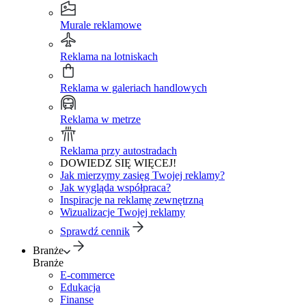
Murale reklamowe
Reklama na lotniskach
Reklama w galeriach handlowych
Reklama w metrze
Reklama przy autostradach
DOWIEDZ SIĘ WIĘCEJ!
Jak mierzymy zasięg Twojej reklamy?
Jak wygląda współpraca?
Inspiracje na reklamę zewnętrzną
Wizualizacje Twojej reklamy
Sprawdź cennik
Branże
Branże
E-commerce
Edukacja
Finanse