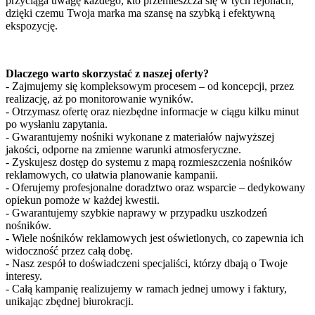
przyciąga uwagę każdego, kto przemieszcza się w tych rejonach,
dzięki czemu Twoja marka ma szansę na szybką i efektywną
ekspozycję.
Dlaczego warto skorzystać z naszej oferty?
- Zajmujemy się kompleksowym procesem – od koncepcji, przez
realizację, aż po monitorowanie wyników.
- Otrzymasz ofertę oraz niezbędne informacje w ciągu kilku minut
po wysłaniu zapytania.
- Gwarantujemy nośniki wykonane z materiałów najwyższej
jakości, odporne na zmienne warunki atmosferyczne.
- Zyskujesz dostęp do systemu z mapą rozmieszczenia nośników
reklamowych, co ułatwia planowanie kampanii.
- Oferujemy profesjonalne doradztwo oraz wsparcie – dedykowany
opiekun pomoże w każdej kwestii.
- Gwarantujemy szybkie naprawy w przypadku uszkodzeń
nośników.
- Wiele nośników reklamowych jest oświetlonych, co zapewnia ich
widoczność przez całą dobę.
- Nasz zespół to doświadczeni specjaliści, którzy dbają o Twoje
interesy.
- Całą kampanię realizujemy w ramach jednej umowy i faktury,
unikając zbędnej biurokracji.