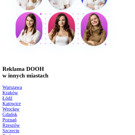
Reklama DOOH
w innych miastach
Warszawa
Kraków
Łódź
Katowice
Wrocław
Gdańsk
Poznań
Rzeszów
Szczecin