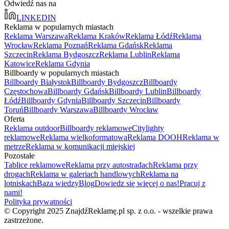
Odwiedź nas na
LINKEDIN
Reklama w popularnych miastach
Reklama Warszawa
Reklama Kraków
Reklama Łódź
Reklama
Wrocław
Reklama Poznań
Reklama Gdańsk
Reklama
Szczecin
Reklama Bydgoszcz
Reklama Lublin
Reklama
Katowice
Reklama Gdynia
Billboardy w popularnych miastach
Billboardy Białystok
Billboardy Bydgoszcz
Billboardy
Częstochowa
Billboardy Gdańsk
Billboardy Lublin
Billboardy
Łódź
Billboardy Gdynia
Billboardy Szczecin
Billboardy
Toruń
Billboardy Warszawa
Billboardy Wrocław
Oferta
Reklama outdoor
Billboardy reklamowe
Citylighty
reklamowe
Reklama wielkoformatowa
Reklama DOOH
Reklama w
metrze
Reklama w komunikacji miejskiej
Pozostałe
Tablice reklamowe
Reklama przy autostradach
Reklama przy
drogach
Reklama w galeriach handlowych
Reklama na
lotniskach
Baza wiedzy
Blog
Dowiedz się więcej o nas!
Pracuj z
nami!
Polityka prywatności
© Copyright 2025 ZnajdźReklamę.pl sp. z o.o. - wszelkie prawa
zastrzeżone.