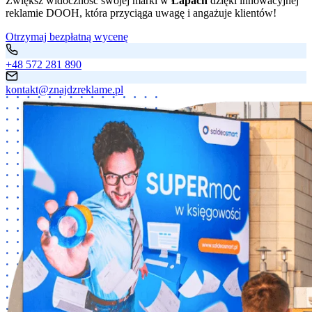
Zwiększ widoczność swojej marki w
Łapach
dzięki innowacyjnej
reklamie DOOH, która przyciąga uwagę i angażuje klientów!
Otrzymaj bezpłatną wycenę
+48 572 281 890
kontakt@znajdzreklame.pl