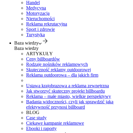
Handel
Medycyna
Motoryzacja
Nieruchomości
Reklama rekrutacyjna
Sport i zdrowie
Turystyka
Baza wiedzy
Baza wiedzy
ARTYKUŁY
Ceny billboardów
Rodzaje nośników reklamowych
Skuteczność reklamy outdoorowej
Reklama outdoorowa – dla jakich firm
Ustawa krajobrazowa a reklama zewnętrzna
Jak stworzyć skuteczny projekt billboardu
Reklama – małe miasto, wielkie perspektywy
Badania widoczności, czyli jak sprawdzić jaką
efektywność przynosi billboard
BLOG
Case study
Ciekawe kampanie reklamowe
Ebooki i raporty