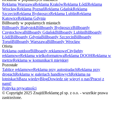
Reklama Warszawa
Reklama Kraków
Reklama Łódź
Reklama
Wrocław
Reklama Poznań
Reklama Gdańsk
Reklama
Szczecin
Reklama Bydgoszcz
Reklama Lublin
Reklama
Katowice
Reklama Gdynia
Billboardy w popularnych miastach
Billboardy Białystok
Billboardy Bydgoszcz
Billboardy
Częstochowa
Billboardy Gdańsk
Billboardy Lublin
Billboardy
Łódź
Billboardy Gdynia
Billboardy Szczecin
Billboardy
Toruń
Billboardy Warszawa
Billboardy Wrocław
Oferta
Reklama outdoor
Billboardy reklamowe
Citylighty
reklamowe
Reklama wielkoformatowa
Reklama DOOH
Reklama w
metrze
Reklama w komunikacji miejskiej
Pozostałe
Tablice reklamowe
Reklama przy autostradach
Reklama przy
drogach
Reklama w galeriach handlowych
Reklama na
lotniskach
Baza wiedzy
Blog
Dowiedz się więcej o nas!
Pracuj z
nami!
Polityka prywatności
© Copyright 2025 ZnajdźReklamę.pl sp. z o.o. - wszelkie prawa
zastrzeżone.