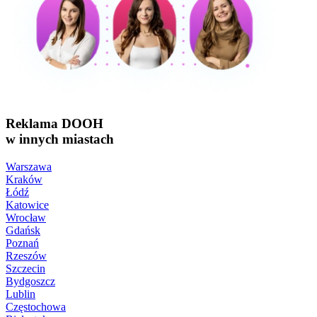
Reklama DOOH
w innych miastach
Warszawa
Kraków
Łódź
Katowice
Wrocław
Gdańsk
Poznań
Rzeszów
Szczecin
Bydgoszcz
Lublin
Częstochowa