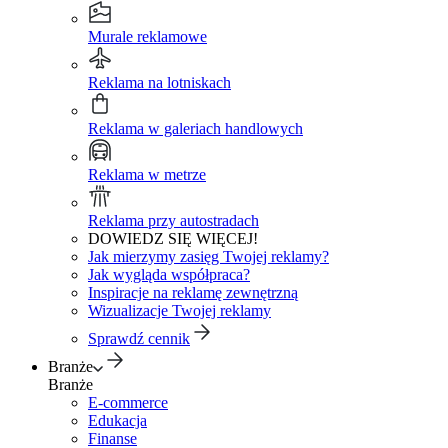
Murale reklamowe
Reklama na lotniskach
Reklama w galeriach handlowych
Reklama w metrze
Reklama przy autostradach
DOWIEDZ SIĘ WIĘCEJ!
Jak mierzymy zasięg Twojej reklamy?
Jak wygląda współpraca?
Inspiracje na reklamę zewnętrzną
Wizualizacje Twojej reklamy
Sprawdź cennik
Branże
Branże
E-commerce
Edukacja
Finanse