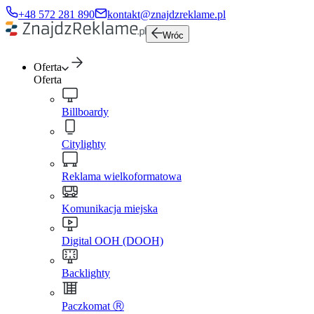
+48 572 281 890
kontakt@znajdzreklame.pl
Wróc
Oferta
Oferta
Billboardy
Citylighty
Reklama wielkoformatowa
Komunikacja miejska
Digital OOH (DOOH)
Backlighty
Paczkomat Ⓡ