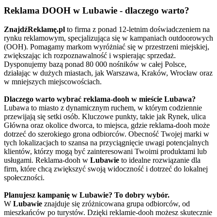
Reklama DOOH w Lubawie - dlaczego warto?
ZnajdźReklamę.pl
to firma z ponad 12-letnim doświadczeniem na
rynku reklamowym, specjalizująca się w kampaniach outdoorowych
(OOH). Pomagamy markom wyróżniać się w przestrzeni miejskiej,
zwiększając ich rozpoznawalność i wspierając sprzedaż.
Dysponujemy bazą ponad 80 000 nośników w całej Polsce,
działając w dużych miastach, jak Warszawa, Kraków, Wrocław oraz
w mniejszych miejscowościach.
Dlaczego warto wybrać reklama-dooh w mieście Lubawa?
Lubawa to miasto z dynamicznym ruchem, w którym codziennie
przewijają się setki osób. Kluczowe punkty, takie jak Rynek, ulica
Główna oraz okolice dworca, to miejsca, gdzie reklama-dooh może
dotrzeć do szerokiego grona odbiorców. Obecność Twojej marki w
tych lokalizacjach to szansa na przyciągnięcie uwagi potencjalnych
klientów, którzy mogą być zainteresowani Twoimi produktami lub
usługami. Reklama-dooh w
Lubawie
to idealne rozwiązanie dla
firm, które chcą zwiększyć swoją widoczność i dotrzeć do lokalnej
społeczności.
Planujesz kampanię w Lubawie? To dobry wybór.
W
Lubawie
znajduje się zróżnicowana grupa odbiorców, od
mieszkańców po turystów. Dzięki reklamie-dooh możesz skutecznie