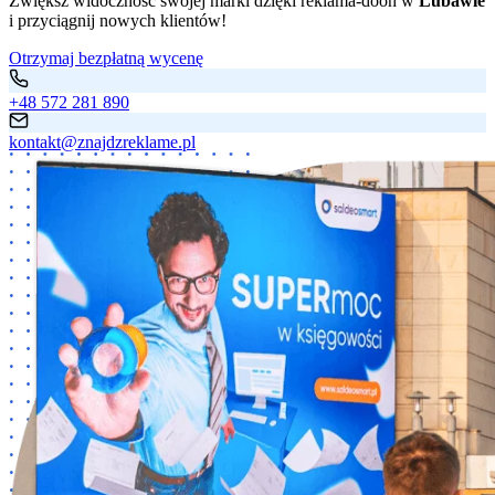
Zwiększ widoczność swojej marki dzięki reklama-dooh w
Lubawie
i przyciągnij nowych klientów!
Otrzymaj bezpłatną wycenę
+48 572 281 890
kontakt@znajdzreklame.pl