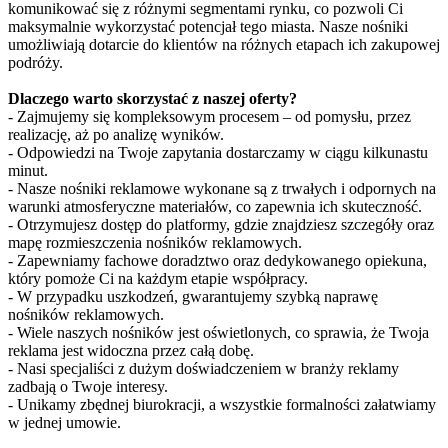
komunikować się z różnymi segmentami rynku, co pozwoli Ci
maksymalnie wykorzystać potencjał tego miasta. Nasze nośniki
umożliwiają dotarcie do klientów na różnych etapach ich zakupowej
podróży.
Dlaczego warto skorzystać z naszej oferty?
- Zajmujemy się kompleksowym procesem – od pomysłu, przez
realizację, aż po analizę wyników.
- Odpowiedzi na Twoje zapytania dostarczamy w ciągu kilkunastu
minut.
- Nasze nośniki reklamowe wykonane są z trwałych i odpornych na
warunki atmosferyczne materiałów, co zapewnia ich skuteczność.
- Otrzymujesz dostęp do platformy, gdzie znajdziesz szczegóły oraz
mapę rozmieszczenia nośników reklamowych.
- Zapewniamy fachowe doradztwo oraz dedykowanego opiekuna,
który pomoże Ci na każdym etapie współpracy.
- W przypadku uszkodzeń, gwarantujemy szybką naprawę
nośników reklamowych.
- Wiele naszych nośników jest oświetlonych, co sprawia, że Twoja
reklama jest widoczna przez całą dobę.
- Nasi specjaliści z dużym doświadczeniem w branży reklamy
zadbają o Twoje interesy.
- Unikamy zbędnej biurokracji, a wszystkie formalności załatwiamy
w jednej umowie.