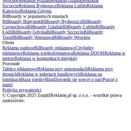
Wrocław
Reklama Poznań
Reklama Gdańsk
Reklama
Szczecin
Reklama Bydgoszcz
Reklama Lublin
Reklama
Katowice
Reklama Gdynia
Billboardy w popularnych miastach
Billboardy Białystok
Billboardy Bydgoszcz
Billboardy
Częstochowa
Billboardy Gdańsk
Billboardy Lublin
Billboardy
Łódź
Billboardy Gdynia
Billboardy Szczecin
Billboardy
Toruń
Billboardy Warszawa
Billboardy Wrocław
Oferta
Reklama outdoor
Billboardy reklamowe
Citylighty
reklamowe
Reklama wielkoformatowa
Reklama DOOH
Reklama w
metrze
Reklama w komunikacji miejskiej
Pozostałe
Tablice reklamowe
Reklama przy autostradach
Reklama przy
drogach
Reklama w galeriach handlowych
Reklama na
lotniskach
Baza wiedzy
Blog
Dowiedz się więcej o nas!
Pracuj z
nami!
Polityka prywatności
© Copyright 2025 ZnajdźReklamę.pl sp. z o.o. - wszelkie prawa
zastrzeżone.