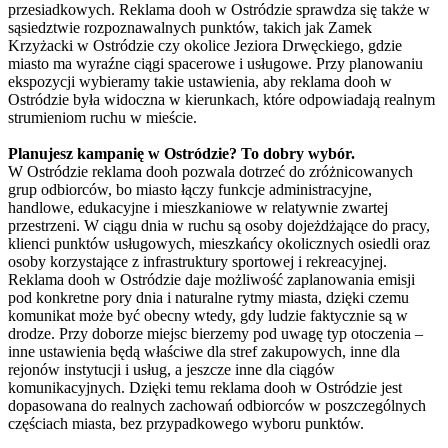
przesiadkowych. Reklama dooh w Ostródzie sprawdza się także w
sąsiedztwie rozpoznawalnych punktów, takich jak Zamek
Krzyżacki w Ostródzie czy okolice Jeziora Drwęckiego, gdzie
miasto ma wyraźne ciągi spacerowe i usługowe. Przy planowaniu
ekspozycji wybieramy takie ustawienia, aby reklama dooh w
Ostródzie była widoczna w kierunkach, które odpowiadają realnym
strumieniom ruchu w mieście.
Planujesz kampanię w Ostródzie? To dobry wybór.
W Ostródzie reklama dooh pozwala dotrzeć do zróżnicowanych
grup odbiorców, bo miasto łączy funkcje administracyjne,
handlowe, edukacyjne i mieszkaniowe w relatywnie zwartej
przestrzeni. W ciągu dnia w ruchu są osoby dojeżdżające do pracy,
klienci punktów usługowych, mieszkańcy okolicznych osiedli oraz
osoby korzystające z infrastruktury sportowej i rekreacyjnej.
Reklama dooh w Ostródzie daje możliwość zaplanowania emisji
pod konkretne pory dnia i naturalne rytmy miasta, dzięki czemu
komunikat może być obecny wtedy, gdy ludzie faktycznie są w
drodze. Przy doborze miejsc bierzemy pod uwagę typ otoczenia –
inne ustawienia będą właściwe dla stref zakupowych, inne dla
rejonów instytucji i usług, a jeszcze inne dla ciągów
komunikacyjnych. Dzięki temu reklama dooh w Ostródzie jest
dopasowana do realnych zachowań odbiorców w poszczególnych
częściach miasta, bez przypadkowego wyboru punktów.