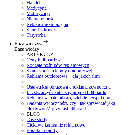
Handel
Medycyna
Motoryzacja
Nieruchomości
Reklama rekrutacyjna
Sport i zdrowie
Turystyka
Baza wiedzy
Baza wiedzy
ARTYKUŁY
Ceny billboardów
Rodzaje nośników reklamowych
Skuteczność reklamy outdoorowej
Reklama outdoorowa – dla jakich firm
Ustawa krajobrazowa a reklama zewnętrzna
Jak stworzyć skuteczny projekt billboardu
Reklama – małe miasto, wielkie perspektywy
Badania widoczności, czyli jak sprawdzić jaką
efektywność przynosi billboard
BLOG
Case study
Ciekawe kampanie reklamowe
Ebooki i raporty