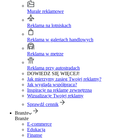
Murale reklamowe
Reklama na lotniskach
Reklama w galeriach handlowych
Reklama w metrze
Reklama przy autostradach
DOWIEDZ SIĘ WIĘCEJ!
Jak mierzymy zasięg Twojej reklamy?
Jak wygląda współpraca?
Inspiracje na reklamę zewnętrzną
Wizualizacje Twojej reklamy
Sprawdź cennik
Branże
Branże
E-commerce
Edukacja
Finanse