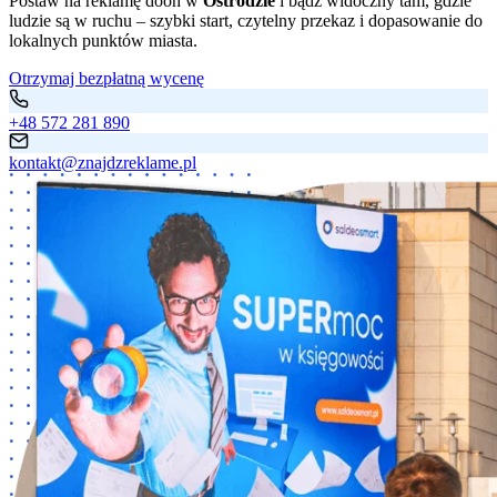
Postaw na reklamę dooh w
Ostródzie
i bądź widoczny tam, gdzie
ludzie są w ruchu – szybki start, czytelny przekaz i dopasowanie do
lokalnych punktów miasta.
Otrzymaj bezpłatną wycenę
+48 572 281 890
kontakt@znajdzreklame.pl