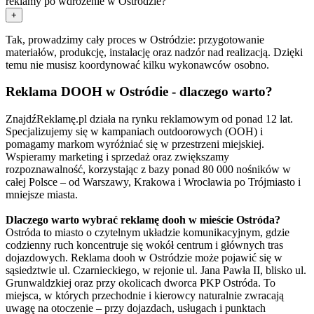
reklamy po wdrożenie w Ostródzie?
+
Tak, prowadzimy cały proces w Ostródzie: przygotowanie
materiałów, produkcję, instalację oraz nadzór nad realizacją. Dzięki
temu nie musisz koordynować kilku wykonawców osobno.
Reklama DOOH w Ostródie - dlaczego warto?
ZnajdźReklamę.pl działa na rynku reklamowym od ponad 12 lat.
Specjalizujemy się w kampaniach outdoorowych (OOH) i
pomagamy markom wyróżniać się w przestrzeni miejskiej.
Wspieramy marketing i sprzedaż oraz zwiększamy
rozpoznawalność, korzystając z bazy ponad 80 000 nośników w
całej Polsce – od Warszawy, Krakowa i Wrocławia po Trójmiasto i
mniejsze miasta.
Dlaczego warto wybrać reklamę dooh w mieście Ostróda?
Ostróda to miasto o czytelnym układzie komunikacyjnym, gdzie
codzienny ruch koncentruje się wokół centrum i głównych tras
dojazdowych. Reklama dooh w Ostródzie może pojawić się w
sąsiedztwie ul. Czarnieckiego, w rejonie ul. Jana Pawła II, blisko ul.
Grunwaldzkiej oraz przy okolicach dworca PKP Ostróda. To
miejsca, w których przechodnie i kierowcy naturalnie zwracają
uwagę na otoczenie – przy dojazdach, usługach i punktach