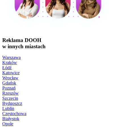
Reklama DOOH
w innych miastach
Warszawa
Kraków
Łódź
Katowice
Wrocław
Gdańsk
Poznań
Rzeszów
Szczecin
Bydgoszcz
Lublin
Częstochowa
Białystok
Opole