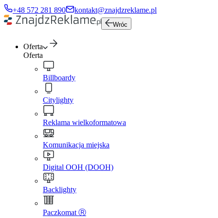
+48 572 281 890
kontakt@znajdzreklame.pl
Wróc
Oferta
Oferta
Billboardy
Citylighty
Reklama wielkoformatowa
Komunikacja miejska
Digital OOH (DOOH)
Backlighty
Paczkomat Ⓡ