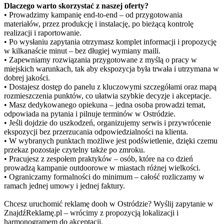
Dlaczego warto skorzystać z naszej oferty?
• Prowadzimy kampanię end-to-end – od przygotowania
materiałów, przez produkcję i instalację, po bieżącą kontrolę
realizacji i raportowanie.
• Po wysłaniu zapytania otrzymasz komplet informacji i propozycję
w kilkanaście minut – bez długiej wymiany maili.
• Zapewniamy rozwiązania przygotowane z myślą o pracy w
miejskich warunkach, tak aby ekspozycja była trwała i utrzymana w
dobrej jakości.
• Dostajesz dostęp do panelu z kluczowymi szczegółami oraz mapą
rozmieszczenia punktów, co ułatwia szybkie decyzje i akceptacje.
• Masz dedykowanego opiekuna – jedna osoba prowadzi temat,
odpowiada na pytania i pilnuje terminów w Ostródzie.
• Jeśli dojdzie do uszkodzeń, organizujemy serwis i przywrócenie
ekspozycji bez przerzucania odpowiedzialności na klienta.
• W wybranych punktach możliwe jest podświetlenie, dzięki czemu
przekaz pozostaje czytelny także po zmroku.
• Pracujesz z zespołem praktyków – osób, które na co dzień
prowadzą kampanie outdoorowe w miastach różnej wielkości.
• Ograniczamy formalności do minimum – całość rozliczamy w
ramach jednej umowy i jednej faktury.
Chcesz uruchomić reklamę dooh w Ostródzie? Wyślij zapytanie w
ZnajdźReklamę.pl – wrócimy z propozycją lokalizacji i
harmonogramem do akceptacji.