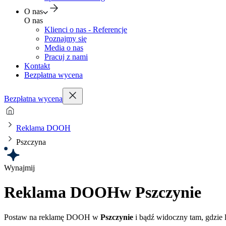
O nas
O nas
Klienci o nas - Referencje
Poznajmy się
Media o nas
Pracuj z nami
Kontakt
Bezpłatna wycena
Bezpłatna wycena
Reklama DOOH
Pszczyna
Wynajmij
Reklama DOOH
w Pszczynie
Postaw na reklamę DOOH w
Pszczynie
i bądź widoczny tam, gdzie l