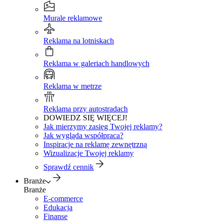
Murale reklamowe
Reklama na lotniskach
Reklama w galeriach handlowych
Reklama w metrze
Reklama przy autostradach
DOWIEDZ SIĘ WIĘCEJ!
Jak mierzymy zasięg Twojej reklamy?
Jak wygląda współpraca?
Inspiracje na reklamę zewnętrzną
Wizualizacje Twojej reklamy
Sprawdź cennik
Branże
Branże
E-commerce
Edukacja
Finanse