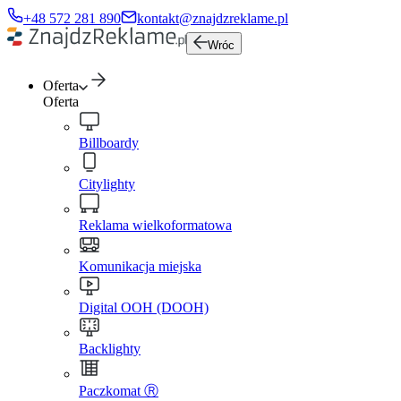
+48 572 281 890
kontakt@znajdzreklame.pl
Wróc
Oferta
Oferta
Billboardy
Citylighty
Reklama wielkoformatowa
Komunikacja miejska
Digital OOH (DOOH)
Backlighty
Paczkomat Ⓡ