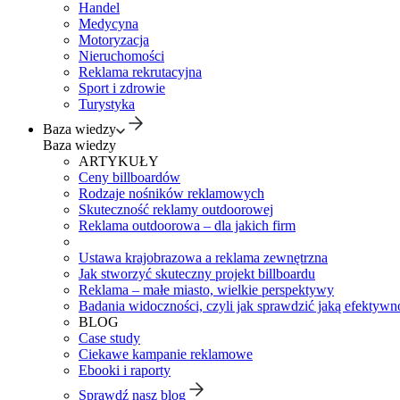
Handel
Medycyna
Motoryzacja
Nieruchomości
Reklama rekrutacyjna
Sport i zdrowie
Turystyka
Baza wiedzy
Baza wiedzy
ARTYKUŁY
Ceny billboardów
Rodzaje nośników reklamowych
Skuteczność reklamy outdoorowej
Reklama outdoorowa – dla jakich firm
Ustawa krajobrazowa a reklama zewnętrzna
Jak stworzyć skuteczny projekt billboardu
Reklama – małe miasto, wielkie perspektywy
Badania widoczności, czyli jak sprawdzić jaką efektywno
BLOG
Case study
Ciekawe kampanie reklamowe
Ebooki i raporty
Sprawdź nasz blog