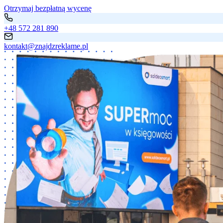
Otrzymaj bezpłatną wycenę
+48 572 281 890
kontakt@znajdzreklame.pl