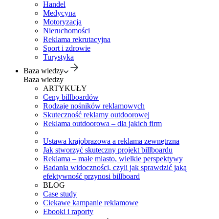
Handel
Medycyna
Motoryzacja
Nieruchomości
Reklama rekrutacyjna
Sport i zdrowie
Turystyka
Baza wiedzy
Baza wiedzy
ARTYKUŁY
Ceny billboardów
Rodzaje nośników reklamowych
Skuteczność reklamy outdoorowej
Reklama outdoorowa – dla jakich firm
Ustawa krajobrazowa a reklama zewnętrzna
Jak stworzyć skuteczny projekt billboardu
Reklama – małe miasto, wielkie perspektywy
Badania widoczności, czyli jak sprawdzić jaką
efektywność przynosi billboard
BLOG
Case study
Ciekawe kampanie reklamowe
Ebooki i raporty