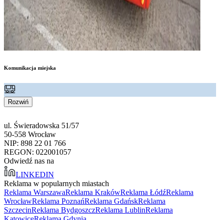
Komunikacja miejska
Rozwiń
ul. Świeradowska 51/57
50-558 Wrocław
NIP: 898 22 01 766
REGON: 022001057
Odwiedź nas na
LINKEDIN
Reklama w popularnych miastach
Reklama Warszawa
Reklama Kraków
Reklama Łódź
Reklama
Wrocław
Reklama Poznań
Reklama Gdańsk
Reklama
Szczecin
Reklama Bydgoszcz
Reklama Lublin
Reklama
Katowice
Reklama Gdynia