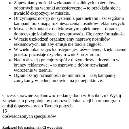
Zapewniamy nośniki wykonane z solidnych materiałów,
odpornych na warunki atmosferyczne – to przekłada się na
trwałość ekspozycji w mieście.
Otrzymujesz dostęp do systemu z parametrami i szczegółami
kampanii oraz mapą rozmieszczenia nośników reklamowych.
Masz stały kontakt z dedykowanym opiekunem – doradzi,
doprecyzuje lokalizacje i przeprowadzi Cię przez formalności.
W razie uszkodzeń organizujemy naprawę nośników
reklamowych, tak aby emisja nie traciła ciągłości.
W wielu lokalizacjach dostępne jest oświetlenie, dzięki czemu
przekaz pozostaje czytelny również po zmroku.
Nad realizacją pracuje zespół z dużym doświadczeniem w
branży reklamowej – to usprawnia dobór rozwiązań i
wdrożenie w terenie.
Ograniczamy formalności do minimum – całą kampanię
zamykamy w jednej umowie i na jednej fakturze.
Chcesz sprawnie zaplanować reklamę dooh w Raciborzu? Wyślij
zapytanie, a przygotujemy propozycje lokalizacji i harmonogram
emisji dopasowany do Twoich potrzeb.
15+
doświadczonych specjalistów
Zadzwoń lub napisz, jak Ci wygodnie!