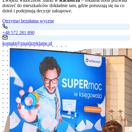
Zwiększ widoczność marki w
Raciborzu
– reklama dooh pozwala
dotrzeć do mieszkańców dokładnie tam, gdzie poruszają się na co
dzień i podejmują decyzje zakupowe.
Otrzymaj bezpłatną wycenę
+48 572 281 890
kontakt@znajdzreklame.pl