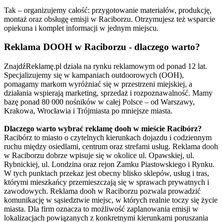
Tak – organizujemy całość: przygotowanie materiałów, produkcję,
montaż oraz obsługę emisji w Raciborzu. Otrzymujesz też wsparcie
opiekuna i komplet informacji w jednym miejscu.
Reklama DOOH w Raciborzu - dlaczego warto?
ZnajdźReklamę.pl działa na rynku reklamowym od ponad 12 lat.
Specjalizujemy się w kampaniach outdoorowych (OOH),
pomagamy markom wyróżniać się w przestrzeni miejskiej, a
działania wspierają marketing, sprzedaż i rozpoznawalność. Mamy
bazę ponad 80 000 nośników w całej Polsce – od Warszawy,
Krakowa, Wrocławia i Trójmiasta po mniejsze miasta.
Dlaczego warto wybrać reklamę dooh w mieście Racibórz?
Racibórz to miasto o czytelnych kierunkach dojazdu i codziennym
ruchu między osiedlami, centrum oraz strefami usług. Reklama dooh
w Raciborzu dobrze wpisuje się w okolice ul. Opawskiej, ul.
Rybnickiej, ul. Londzina oraz rejon Zamku Piastowskiego i Rynku.
W tych punktach przekaz jest obecny blisko sklepów, usług i tras,
którymi mieszkańcy przemieszczają się w sprawach prywatnych i
zawodowych. Reklama dooh w Raciborzu pozwala prowadzić
komunikację w sąsiedztwie miejsc, w których realnie toczy się życie
miasta. Dla firm oznacza to możliwość zaplanowania emisji w
lokalizacjach powiązanych z konkretnymi kierunkami poruszania