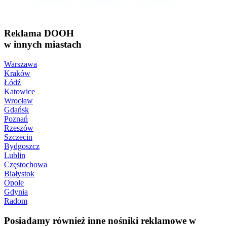
Reklama DOOH
w innych miastach
Warszawa
Kraków
Łódź
Katowice
Wrocław
Gdańsk
Poznań
Rzeszów
Szczecin
Bydgoszcz
Lublin
Częstochowa
Białystok
Opole
Gdynia
Radom
Posiadamy również inne nośniki reklamowe w