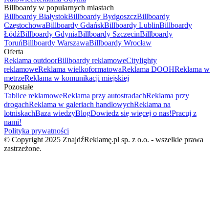
Billboardy w popularnych miastach
Billboardy Białystok
Billboardy Bydgoszcz
Billboardy
Częstochowa
Billboardy Gdańsk
Billboardy Lublin
Billboardy
Łódź
Billboardy Gdynia
Billboardy Szczecin
Billboardy
Toruń
Billboardy Warszawa
Billboardy Wrocław
Oferta
Reklama outdoor
Billboardy reklamowe
Citylighty
reklamowe
Reklama wielkoformatowa
Reklama DOOH
Reklama w
metrze
Reklama w komunikacji miejskiej
Pozostałe
Tablice reklamowe
Reklama przy autostradach
Reklama przy
drogach
Reklama w galeriach handlowych
Reklama na
lotniskach
Baza wiedzy
Blog
Dowiedz się więcej o nas!
Pracuj z
nami!
Polityka prywatności
© Copyright 2025 ZnajdźReklamę.pl sp. z o.o. - wszelkie prawa
zastrzeżone.