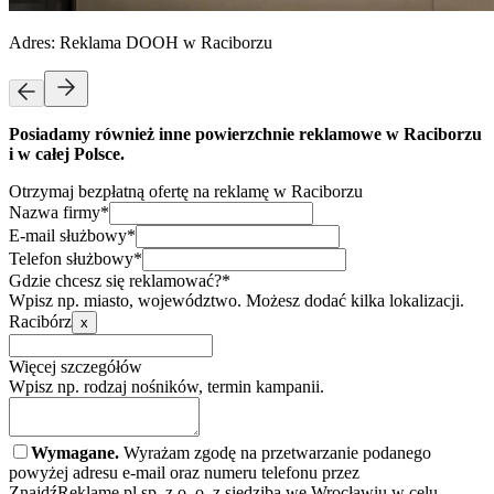
Adres:
Reklama DOOH w Raciborzu
Posiadamy również inne powierzchnie reklamowe w Raciborzu
i w całej Polsce.
Otrzymaj bezpłatną ofertę na reklamę w Raciborzu
Nazwa firmy*
E-mail służbowy*
Telefon służbowy*
Gdzie chcesz się reklamować?*
Wpisz np. miasto, województwo. Możesz dodać kilka lokalizacji.
Racibórz
x
Więcej szczegółów
Wpisz np. rodzaj nośników, termin kampanii.
Wymagane.
Wyrażam zgodę na przetwarzanie podanego
powyżej adresu e-mail oraz numeru telefonu przez
ZnajdźReklamę.pl sp. z o. o. z siedzibą we Wrocławiu w celu