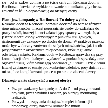
się – od wjazdów do miasta po ścisłe centrum. Reklama dooh w
Raciborzu ułatwia też szybkie rotowanie komunikatu, gdy chcesz
zmienić treść lub dopasować ją do bieżącej oferty.
Planujesz kampanię w Raciborzu? To dobry wybór.
Reklama dooh w Raciborzu pozwala docierać do bardzo różnych
grup mieszkańców. Inaczej poruszają się osoby dojeżdżające do
pracy i szkół, inaczej klienci załatwiający sprawy w urzędach, a
jeszcze inaczej osoby korzystające z punktów usługowych,
gastronomii czy zakupów po drodze do domu. W praktyce przekaz
może być widoczny zarówno dla stałych mieszkańców, jak i osób
przyjezdnych z okolicznych miejscowości, które regularnie
odwiedzają miasto. Reklama dooh w Raciborzu sprawdza się przy
komunikacji ofert lokalnych, wydarzeń w punktach sprzedaży oraz
ogłoszeń usług, które wymagają obecności „tu i teraz”. Dzięki temu
łatwiej zaplanować emisję pod konkretne dzielnice, pory dnia i rytm
miasta, bez komplikowania procesu po stronie zleceniodawcy.
Dlaczego warto skorzystać z naszej oferty?
Przeprowadzamy kampanię od A do Z – od przygotowania
projektu, przez wydruk i montaż, po bieżący monitoring
realizacji.
Po wysłaniu zapytania dostajesz komplet informacji i
propozycję oferty nawet w kilkanaście minut.