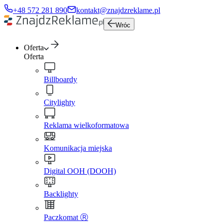
+48 572 281 890
kontakt@znajdzreklame.pl
Wróc
Oferta
Oferta
Billboardy
Citylighty
Reklama wielkoformatowa
Komunikacja miejska
Digital OOH (DOOH)
Backlighty
Paczkomat Ⓡ