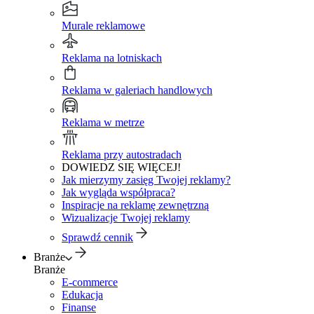
Murale reklamowe
Reklama na lotniskach
Reklama w galeriach handlowych
Reklama w metrze
Reklama przy autostradach
DOWIEDZ SIĘ WIĘCEJ!
Jak mierzymy zasięg Twojej reklamy?
Jak wygląda współpraca?
Inspiracje na reklamę zewnętrzną
Wizualizacje Twojej reklamy
Sprawdź cennik
Branże
Branże
E-commerce
Edukacja
Finanse