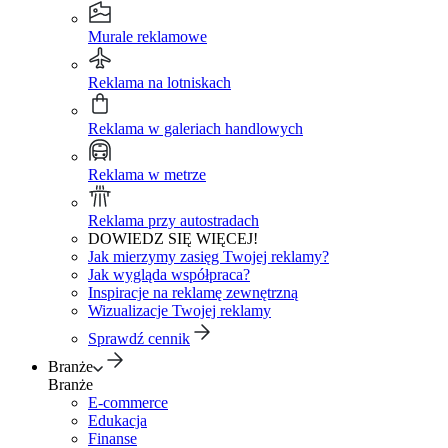
Murale reklamowe
Reklama na lotniskach
Reklama w galeriach handlowych
Reklama w metrze
Reklama przy autostradach
DOWIEDZ SIĘ WIĘCEJ!
Jak mierzymy zasięg Twojej reklamy?
Jak wygląda współpraca?
Inspiracje na reklamę zewnętrzną
Wizualizacje Twojej reklamy
Sprawdź cennik
Branże
Branże
E-commerce
Edukacja
Finanse