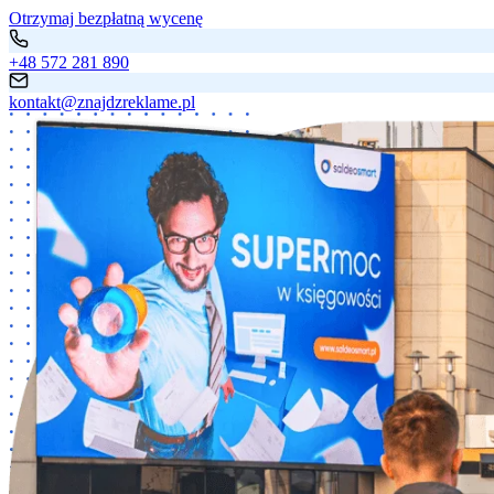
Otrzymaj bezpłatną wycenę
+48 572 281 890
kontakt@znajdzreklame.pl