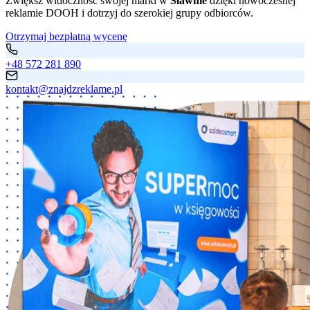
Zwiększ widoczność swojej marki w
Sławnie
dzięki nowoczesnej
reklamie DOOH i dotrzyj do szerokiej grupy odbiorców.
Otrzymaj bezpłatną wycenę
+48 572 281 890
kontakt@znajdzreklame.pl