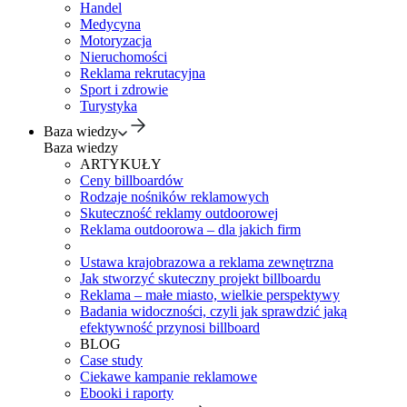
Handel
Medycyna
Motoryzacja
Nieruchomości
Reklama rekrutacyjna
Sport i zdrowie
Turystyka
Baza wiedzy
Baza wiedzy
ARTYKUŁY
Ceny billboardów
Rodzaje nośników reklamowych
Skuteczność reklamy outdoorowej
Reklama outdoorowa – dla jakich firm
Ustawa krajobrazowa a reklama zewnętrzna
Jak stworzyć skuteczny projekt billboardu
Reklama – małe miasto, wielkie perspektywy
Badania widoczności, czyli jak sprawdzić jaką
efektywność przynosi billboard
BLOG
Case study
Ciekawe kampanie reklamowe
Ebooki i raporty