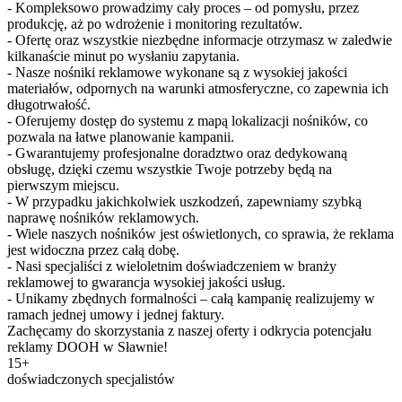
- Kompleksowo prowadzimy cały proces – od pomysłu, przez
produkcję, aż po wdrożenie i monitoring rezultatów.
- Ofertę oraz wszystkie niezbędne informacje otrzymasz w zaledwie
kilkanaście minut po wysłaniu zapytania.
- Nasze nośniki reklamowe wykonane są z wysokiej jakości
materiałów, odpornych na warunki atmosferyczne, co zapewnia ich
długotrwałość.
- Oferujemy dostęp do systemu z mapą lokalizacji nośników, co
pozwala na łatwe planowanie kampanii.
- Gwarantujemy profesjonalne doradztwo oraz dedykowaną
obsługę, dzięki czemu wszystkie Twoje potrzeby będą na
pierwszym miejscu.
- W przypadku jakichkolwiek uszkodzeń, zapewniamy szybką
naprawę nośników reklamowych.
- Wiele naszych nośników jest oświetlonych, co sprawia, że reklama
jest widoczna przez całą dobę.
- Nasi specjaliści z wieloletnim doświadczeniem w branży
reklamowej to gwarancja wysokiej jakości usług.
- Unikamy zbędnych formalności – całą kampanię realizujemy w
ramach jednej umowy i jednej faktury.
Zachęcamy do skorzystania z naszej oferty i odkrycia potencjału
reklamy DOOH w Sławnie!
15+
doświadczonych specjalistów