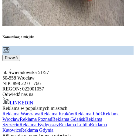
Komunikacja miejska
Rozwiń
ul. Świeradowska 51/57
50-558 Wrocław
NIP: 898 22 01 766
REGON: 022001057
Odwiedź nas na
LINKEDIN
Reklama w popularnych miastach
Reklama Warszawa
Reklama Kraków
Reklama Łódź
Reklama
Wrocław
Reklama Poznań
Reklama Gdańsk
Reklama
Szczecin
Reklama Bydgoszcz
Reklama Lublin
Reklama
Katowice
Reklama Gdynia
Billboardy w popularnych miastach