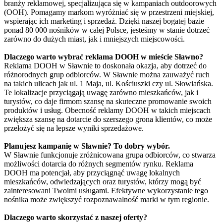
branży reklamowej, specjalizująca się w kampaniach outdoorowych
(OOH). Pomagamy markom wyróżniać się w przestrzeni miejskiej,
wspierając ich marketing i sprzedaż. Dzięki naszej bogatej bazie
ponad 80 000 nośników w całej Polsce, jesteśmy w stanie dotrzeć
zarówno do dużych miast, jak i mniejszych miejscowości.
Dlaczego warto wybrać reklama DOOH w mieście Sławno?
Reklama DOOH w Sławnie to doskonała okazja, aby dotrzeć do
różnorodnych grup odbiorców. W Sławnie można zauważyć ruch
na takich ulicach jak ul. 1 Maja, ul. Kościuszki czy ul. Słowiańska.
Te lokalizacje przyciągają uwagę zarówno mieszkańców, jak i
turystów, co daje firmom szansę na skuteczne promowanie swoich
produktów i usług. Obecność reklamy DOOH w takich miejscach
zwiększa szansę na dotarcie do szerszego grona klientów, co może
przełożyć się na lepsze wyniki sprzedażowe.
Planujesz kampanię w Sławnie? To dobry wybór.
W Sławnie funkcjonuje zróżnicowana grupa odbiorców, co stwarza
możliwości dotarcia do różnych segmentów rynku. Reklama
DOOH ma potencjał, aby przyciągnąć uwagę lokalnych
mieszkańców, odwiedzających oraz turystów, którzy mogą być
zainteresowani Twoimi usługami. Efektywne wykorzystanie tego
nośnika może zwiększyć rozpoznawalność marki w tym regionie.
Dlaczego warto skorzystać z naszej oferty?