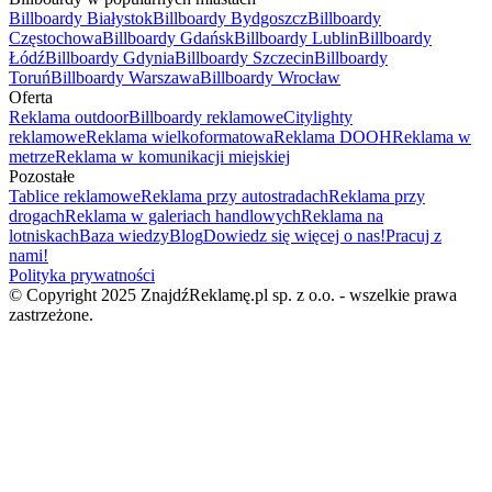
Billboardy Białystok
Billboardy Bydgoszcz
Billboardy
Częstochowa
Billboardy Gdańsk
Billboardy Lublin
Billboardy
Łódź
Billboardy Gdynia
Billboardy Szczecin
Billboardy
Toruń
Billboardy Warszawa
Billboardy Wrocław
Oferta
Reklama outdoor
Billboardy reklamowe
Citylighty
reklamowe
Reklama wielkoformatowa
Reklama DOOH
Reklama w
metrze
Reklama w komunikacji miejskiej
Pozostałe
Tablice reklamowe
Reklama przy autostradach
Reklama przy
drogach
Reklama w galeriach handlowych
Reklama na
lotniskach
Baza wiedzy
Blog
Dowiedz się więcej o nas!
Pracuj z
nami!
Polityka prywatności
© Copyright 2025 ZnajdźReklamę.pl sp. z o.o. - wszelkie prawa
zastrzeżone.