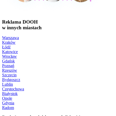
Reklama DOOH
w innych miastach
Warszawa
Kraków
Łódź
Katowice
Wrocław
Gdańsk
Poznań
Rzeszów
Szczecin
Bydgoszcz
Lublin
Częstochowa
Białystok
Opole
Gdynia
Radom