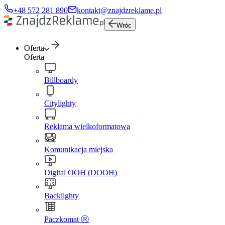
+48 572 281 890
kontakt@znajdzreklame.pl
Wróc
Oferta
Oferta
Billboardy
Citylighty
Reklama wielkoformatowa
Komunikacja miejska
Digital OOH (DOOH)
Backlighty
Paczkomat Ⓡ