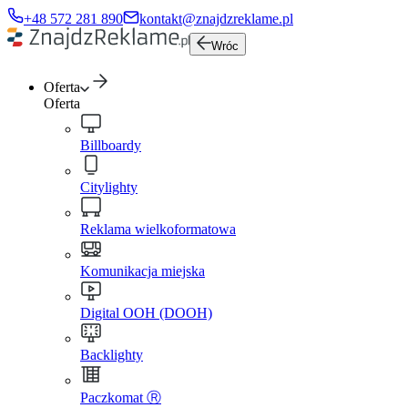
+48 572 281 890
kontakt@znajdzreklame.pl
Wróc
Oferta
Oferta
Billboardy
Citylighty
Reklama wielkoformatowa
Komunikacja miejska
Digital OOH (DOOH)
Backlighty
Paczkomat Ⓡ