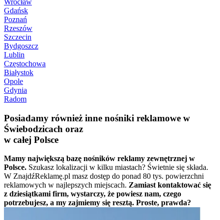
Wrocław
Gdańsk
Poznań
Rzeszów
Szczecin
Bydgoszcz
Lublin
Częstochowa
Białystok
Opole
Gdynia
Radom
Posiadamy również inne nośniki reklamowe w
Świebodzicach oraz
w całej Polsce
Mamy największą bazę nośników reklamy zewnętrznej w
Polsce.
Szukasz lokalizacji w kilku miastach? Świetnie się składa.
W ZnajdźReklamę.pl masz dostęp do ponad 80 tys. powierzchni
reklamowych w najlepszych miejscach.
Zamiast kontaktować się
z dziesiątkami firm, wystarczy, że powiesz nam, czego
potrzebujesz, a my zajmiemy się resztą. Proste, prawda?