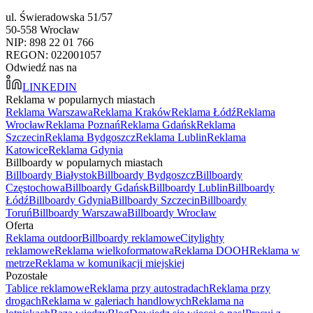
ul. Świeradowska 51/57
50-558 Wrocław
NIP: 898 22 01 766
REGON: 022001057
Odwiedź nas na
LINKEDIN
Reklama w popularnych miastach
Reklama Warszawa
Reklama Kraków
Reklama Łódź
Reklama
Wrocław
Reklama Poznań
Reklama Gdańsk
Reklama
Szczecin
Reklama Bydgoszcz
Reklama Lublin
Reklama
Katowice
Reklama Gdynia
Billboardy w popularnych miastach
Billboardy Białystok
Billboardy Bydgoszcz
Billboardy
Częstochowa
Billboardy Gdańsk
Billboardy Lublin
Billboardy
Łódź
Billboardy Gdynia
Billboardy Szczecin
Billboardy
Toruń
Billboardy Warszawa
Billboardy Wrocław
Oferta
Reklama outdoor
Billboardy reklamowe
Citylighty
reklamowe
Reklama wielkoformatowa
Reklama DOOH
Reklama w
metrze
Reklama w komunikacji miejskiej
Pozostałe
Tablice reklamowe
Reklama przy autostradach
Reklama przy
drogach
Reklama w galeriach handlowych
Reklama na