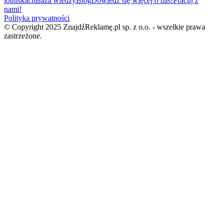
lotniskach
Baza wiedzy
Blog
Dowiedz się więcej o nas!
Pracuj z
nami!
Polityka prywatności
© Copyright 2025 ZnajdźReklamę.pl sp. z o.o. - wszelkie prawa
zastrzeżone.