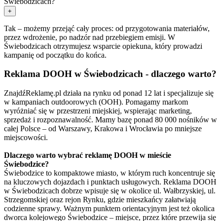
Świebodzicach?
+
Tak – możemy przejąć cały proces: od przygotowania materiałów,
przez wdrożenie, po nadzór nad przebiegiem emisji. W
Świebodzicach otrzymujesz wsparcie opiekuna, który prowadzi
kampanię od początku do końca.
Reklama DOOH w Świebodzicach - dlaczego warto?
ZnajdźReklamę.pl działa na rynku od ponad 12 lat i specjalizuje się
w kampaniach outdoorowych (OOH). Pomagamy markom
wyróżniać się w przestrzeni miejskiej, wspierając marketing,
sprzedaż i rozpoznawalność. Mamy bazę ponad 80 000 nośników w
całej Polsce – od Warszawy, Krakowa i Wrocławia po mniejsze
miejscowości.
Dlaczego warto wybrać reklamę DOOH w mieście
Świebodzice?
Świebodzice to kompaktowe miasto, w którym ruch koncentruje się
na kluczowych dojazdach i punktach usługowych. Reklama DOOH
w Świebodzicach dobrze wpisuje się w okolice ul. Wałbrzyskiej, ul.
Strzegomskiej oraz rejon Rynku, gdzie mieszkańcy załatwiają
codzienne sprawy. Ważnym punktem orientacyjnym jest też okolica
dworca kolejowego Świebodzice – miejsce, przez które przewija się