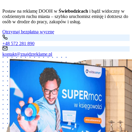
Postaw na reklamę DOOH w
Świebodzicach
i bądź widoczny w
codziennym ruchu miasta – szybko uruchomisz emisję i dotrzesz do
osób w drodze do pracy, zakupów i usług.
Otrzymaj bezpłatną wycenę
+48 572 281 890
kontakt@znajdzreklame.pl