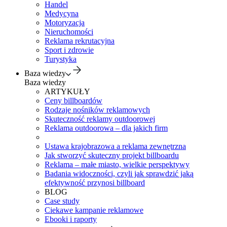
Handel
Medycyna
Motoryzacja
Nieruchomości
Reklama rekrutacyjna
Sport i zdrowie
Turystyka
Baza wiedzy
Baza wiedzy
ARTYKUŁY
Ceny billboardów
Rodzaje nośników reklamowych
Skuteczność reklamy outdoorowej
Reklama outdoorowa – dla jakich firm
Ustawa krajobrazowa a reklama zewnętrzna
Jak stworzyć skuteczny projekt billboardu
Reklama – małe miasto, wielkie perspektywy
Badania widoczności, czyli jak sprawdzić jaką
efektywność przynosi billboard
BLOG
Case study
Ciekawe kampanie reklamowe
Ebooki i raporty