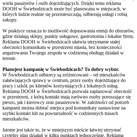
wielu pasażerów i osób dojeżdżających. Dzięki temu reklama
DOOH w Świebodzicach może być planowana w miejscach, w
których ludzie realnie się przemieszczają, odbierają usługi i robią
zakupy.
W praktyce oznacza to możliwość dopasowania emisji do obszarów,
gdzie działają sklepy, punkty usługowe, gastronomia i lokalne firmy.
Reklama DOOH w Świebodzicach ułatwia utrzymanie stałej
obecności komunikatu w przestrzeni miasta, bez konieczności
angażowania Twojego zespołu w codzienną obsługę działań w
terenie.
Planujesz kampanię w Świebodzicach? To dobry wybór.
W Świebodzicach odbiorcy są zróżnicowani – od mieszkańców
załatwiających sprawy w centrum, przez osoby dojeżdżające do
pracy i szkół, po klientów korzystających z lokalnych usług.
Reklama DOOH w Świebodzicach pozwala zaplanować obecność
w przestrzeni, z którą kontakt mają zarówno osoby poruszające się
pieszo, jak i kierowcy oraz pasażerowie. W zależności od potrzeb
kampanii można dobrać miejsca pod komunikaty nastawione na
szybki kontakt lub na powtarzalność w codziennych trasach
mieszkańców.
Istotne jest także to, że w mniejszym mieście łatwiej utrzymać
czytelny plan działań w kilku punktach jednocześnie. Reklama