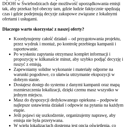
DOOH w Świebodzicach daje możliwość uporządkowania emisji
tak, aby przekaz był obecny tam, gdzie ludzie faktycznie spędzają
czas i gdzie podejmują decyzje zakupowe związane z lokalnymi
ofertami i usługami.
Dlaczego warto skorzystać z naszej oferty?
Koordynujemy całość działań – od przygotowania projektu,
przez wydruk i montaż, po kontrolę przebiegu kampanii i
raportowanie.
Po wysłaniu zapytania otrzymasz komplet informacji i
propozycję w kilkanaście minut, aby szybko podjąć decyzję i
ruszyć z emisją.
Zapewniamy solidne wykonanie i materiały odporne na
warunki pogodowe, co ułatwia utrzymanie ekspozycji w
dobrym stanie.
Dostajesz dostęp do systemu z danymi kampanii oraz mapą
rozmieszczenia lokalizacji, dzięki czemu masz wszystko w
jednym miejscu.
Masz do dyspozycji dedykowanego opiekuna – podpowie
najlepsze ustawienia działań i odpowie na pytania na każdym
etapie.
Jeśli pojawi się uszkodzenie, organizujemy naprawę, aby
emisja nie była przerywana.
W wielu lokalizacjach dostępna jest opcja oświetlenia, co