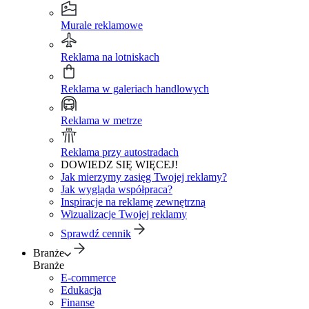
Murale reklamowe
Reklama na lotniskach
Reklama w galeriach handlowych
Reklama w metrze
Reklama przy autostradach
DOWIEDZ SIĘ WIĘCEJ!
Jak mierzymy zasięg Twojej reklamy?
Jak wygląda współpraca?
Inspiracje na reklamę zewnętrzną
Wizualizacje Twojej reklamy
Sprawdź cennik
Branże
Branże
E-commerce
Edukacja
Finanse