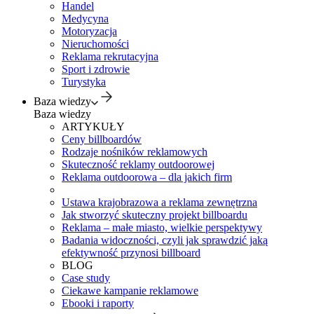
Handel
Medycyna
Motoryzacja
Nieruchomości
Reklama rekrutacyjna
Sport i zdrowie
Turystyka
Baza wiedzy
Baza wiedzy
ARTYKUŁY
Ceny billboardów
Rodzaje nośników reklamowych
Skuteczność reklamy outdoorowej
Reklama outdoorowa – dla jakich firm
Ustawa krajobrazowa a reklama zewnętrzna
Jak stworzyć skuteczny projekt billboardu
Reklama – małe miasto, wielkie perspektywy
Badania widoczności, czyli jak sprawdzić jaką
efektywność przynosi billboard
BLOG
Case study
Ciekawe kampanie reklamowe
Ebooki i raporty