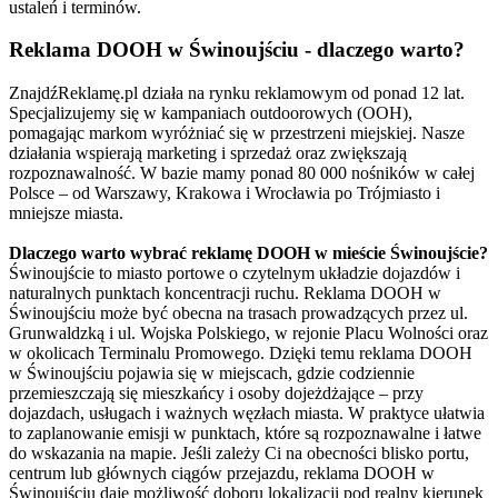
ustaleń i terminów.
Reklama DOOH w Świnoujściu - dlaczego warto?
ZnajdźReklamę.pl działa na rynku reklamowym od ponad 12 lat.
Specjalizujemy się w kampaniach outdoorowych (OOH),
pomagając markom wyróżniać się w przestrzeni miejskiej. Nasze
działania wspierają marketing i sprzedaż oraz zwiększają
rozpoznawalność. W bazie mamy ponad 80 000 nośników w całej
Polsce – od Warszawy, Krakowa i Wrocławia po Trójmiasto i
mniejsze miasta.
Dlaczego warto wybrać reklamę DOOH w mieście Świnoujście?
Świnoujście to miasto portowe o czytelnym układzie dojazdów i
naturalnych punktach koncentracji ruchu. Reklama DOOH w
Świnoujściu może być obecna na trasach prowadzących przez ul.
Grunwaldzką i ul. Wojska Polskiego, w rejonie Placu Wolności oraz
w okolicach Terminalu Promowego. Dzięki temu reklama DOOH
w Świnoujściu pojawia się w miejscach, gdzie codziennie
przemieszczają się mieszkańcy i osoby dojeżdżające – przy
dojazdach, usługach i ważnych węzłach miasta. W praktyce ułatwia
to zaplanowanie emisji w punktach, które są rozpoznawalne i łatwe
do wskazania na mapie. Jeśli zależy Ci na obecności blisko portu,
centrum lub głównych ciągów przejazdu, reklama DOOH w
Świnoujściu daje możliwość doboru lokalizacji pod realny kierunek