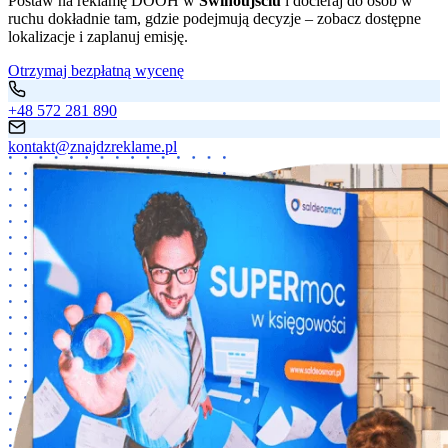
Postaw na reklamę DOOH w
Świnoujściu
i docieraj do osób w
ruchu dokładnie tam, gdzie podejmują decyzje – zobacz dostępne
lokalizacje i zaplanuj emisję.
Otrzymaj bezpłatną wycenę
+48 572 281 890
kontakt@znajdzreklame.pl