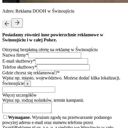
Adres:
Reklama DOOH w Świnoujściu
Posiadamy również inne powierzchnie reklamowe w
Świnoujściu i w całej Polsce.
Otrzymaj bezpłatną ofertę na reklamę w Świnoujściu
Nazwa firmy*
E-mail służbowy*
Telefon służbowy*
Gdzie chcesz się reklamować?*
Wpisz np. miasto, województwo. Możesz dodać kilka lokalizacji.
Świnoujście
x
Więcej szczegółów
Wpisz np. rodzaj nośników, termin kampanii.
Wymagane.
Wyrażam zgodę na przetwarzanie podanego
powyżej adresu e-mail oraz numeru telefonu przez
ZnajdźReklamę.pl sp. z o. o. z siedzibą we Wrocławiu w celu