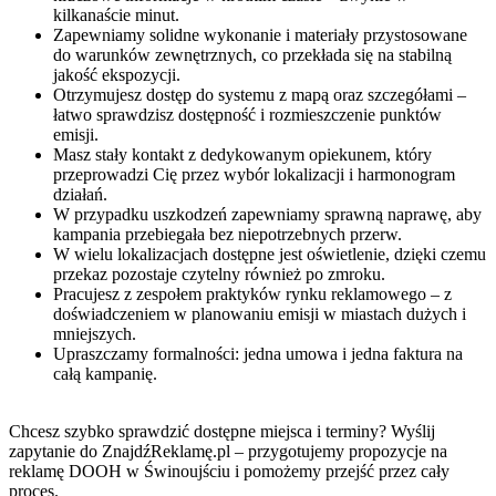
kilkanaście minut.
Zapewniamy solidne wykonanie i materiały przystosowane
do warunków zewnętrznych, co przekłada się na stabilną
jakość ekspozycji.
Otrzymujesz dostęp do systemu z mapą oraz szczegółami –
łatwo sprawdzisz dostępność i rozmieszczenie punktów
emisji.
Masz stały kontakt z dedykowanym opiekunem, który
przeprowadzi Cię przez wybór lokalizacji i harmonogram
działań.
W przypadku uszkodzeń zapewniamy sprawną naprawę, aby
kampania przebiegała bez niepotrzebnych przerw.
W wielu lokalizacjach dostępne jest oświetlenie, dzięki czemu
przekaz pozostaje czytelny również po zmroku.
Pracujesz z zespołem praktyków rynku reklamowego – z
doświadczeniem w planowaniu emisji w miastach dużych i
mniejszych.
Upraszczamy formalności: jedna umowa i jedna faktura na
całą kampanię.
Chcesz szybko sprawdzić dostępne miejsca i terminy? Wyślij
zapytanie do ZnajdźReklamę.pl – przygotujemy propozycje na
reklamę DOOH w Świnoujściu i pomożemy przejść przez cały
proces.