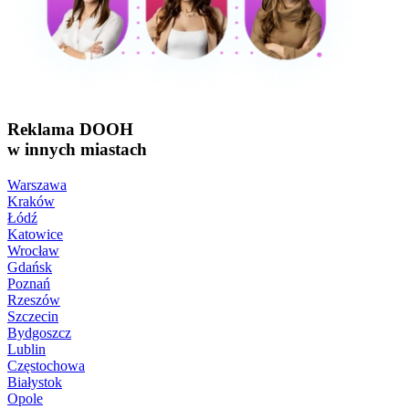
Reklama DOOH
w innych miastach
Warszawa
Kraków
Łódź
Katowice
Wrocław
Gdańsk
Poznań
Rzeszów
Szczecin
Bydgoszcz
Lublin
Częstochowa
Białystok
Opole