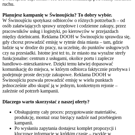
ruchu.
Planujesz kampanię w Świnoujściu? To dobry wybór.
W Świnoujściu spotykasz odbiorców o różnych potrzebach – od
osób załatwiających sprawy urzędowe i codzienne zakupy, przez
pracowników usług i logistyki, po kierowców w przejazdach
między dzielnicami. Reklama DOOH w Świnoujściu sprawdza się,
gdy chcesz prowadzić emisję w rytmie dnia miasta – tam, gdzie
ludzie są w drodze do pracy, na uczelnię, do punktów usługowych
czy na przesiadki. Istotne jest też to, że miasto ma wyraźne strefy
funkcjonalne: centrum z usługami, okolice portu i zaplecze
handlowo–mieszkaniowe. Dzięki temu łatwiej dopasować
komunikację do miejsca, w którym odbiorca faktycznie przebywa i
podejmuje proste decyzje zakupowe. Reklama DOOH w
Świnoujściu pozwala prowadzić emisję w wielu punktach
jednocześnie albo skupić ją w jednym, konkretnym rejonie –
zależnie od potrzeb kampanii.
Dlaczego warto skorzystać z naszej oferty?
Obsługujemy cały proces: przygotowanie materiałów,
produkcję, montaż oraz bieżący nadzór nad przebiegiem
kampanii.
Po wysłaniu zapytania dostajesz komplet propozycji i
kluczowe informacje w krótkim czasie – zwykle w