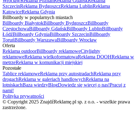
Wrocław
Reklama Poznań
Reklama Gdańsk
Reklama
Szczecin
Reklama Bydgoszcz
Reklama Lublin
Reklama
Katowice
Reklama Gdynia
Billboardy w popularnych miastach
Billboardy Białystok
Billboardy Bydgoszcz
Billboardy
Częstochowa
Billboardy Gdańsk
Billboardy Lublin
Billboardy
Łódź
Billboardy Gdynia
Billboardy Szczecin
Billboardy
Toruń
Billboardy Warszawa
Billboardy Wrocław
Oferta
Reklama outdoor
Billboardy reklamowe
Citylighty
reklamowe
Reklama wielkoformatowa
Reklama DOOH
Reklama w
metrze
Reklama w komunikacji miejskiej
Pozostałe
Tablice reklamowe
Reklama przy autostradach
Reklama przy
drogach
Reklama w galeriach handlowych
Reklama na
lotniskach
Baza wiedzy
Blog
Dowiedz się więcej o nas!
Pracuj z
nami!
Polityka prywatności
© Copyright 2025 ZnajdźReklamę.pl sp. z o.o. - wszelkie prawa
zastrzeżone.