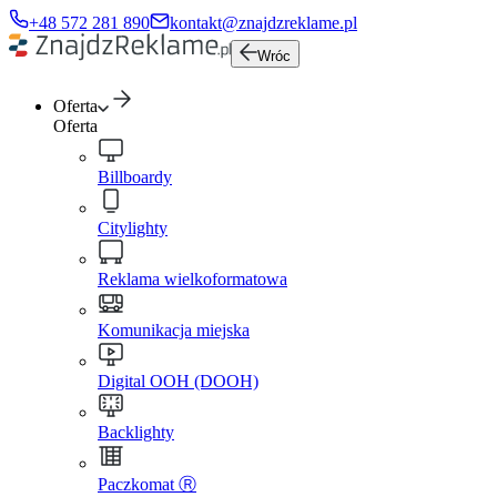
+48 572 281 890
kontakt@znajdzreklame.pl
Wróc
Oferta
Oferta
Billboardy
Citylighty
Reklama wielkoformatowa
Komunikacja miejska
Digital OOH (DOOH)
Backlighty
Paczkomat Ⓡ