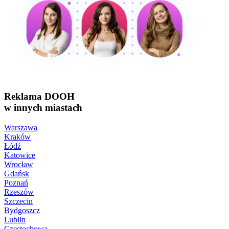
Reklama DOOH
w innych miastach
Warszawa
Kraków
Łódź
Katowice
Wrocław
Gdańsk
Poznań
Rzeszów
Szczecin
Bydgoszcz
Lublin
Częstochowa