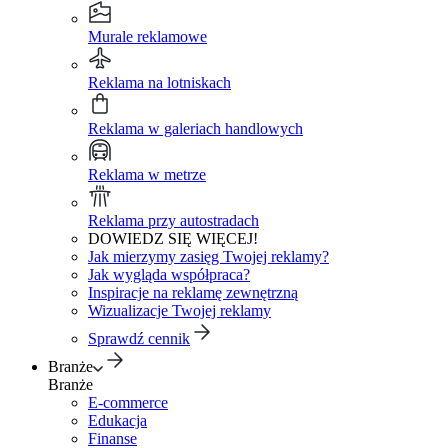
Murale reklamowe
Reklama na lotniskach
Reklama w galeriach handlowych
Reklama w metrze
Reklama przy autostradach
DOWIEDZ SIĘ WIĘCEJ!
Jak mierzymy zasięg Twojej reklamy?
Jak wygląda współpraca?
Inspiracje na reklamę zewnętrzną
Wizualizacje Twojej reklamy
Sprawdź cennik
Branże
Branże
E-commerce
Edukacja
Finanse