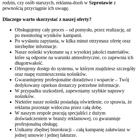
rodzin, czy osób starszych, reklama-dooh w
Szprotawie
z
pewnością przyciągnie ich uwagę.
Dlaczego warto skorzystać z naszej oferty?
Obsługujemy cały proces – od pomysłu, przez realizację, aż
po monitoring wyników kampanii.
Po wysłaniu zapytania, w kilka minut otrzymasz ofertę oraz
niezbędne informacje.
Nasze nośniki wykonane są z wysokiej jakości materiałów,
które są odporne na warunki atmosferyczne, co zapewnia ich
długotrwałość.
Oferujemy dostęp do systemu, w którym znajdziesz szczegóły
oraz mapę rozmieszczenia nośników.
Gwarantujemy profesjonalne doradztwo i wsparcie – Twój
dedykowany opiekun dostarczy potrzebne informacje.
W przypadku uszkodzeń, zapewniamy szybkie naprawy
nośników.
Niektóre nasze nośniki posiadają oświetlenie, co sprawia, że
reklama pozostaje widoczna przez całą dobę.
W naszym zespole pracują specjaliści z dużym
doświadczeniem w branży reklamowej, co gwarantuje
profesjonalną obsługę.
Unikamy zbędnej biurokracji – całą kampanię załatwiasz w
jednej umowie i jednej fakturze.