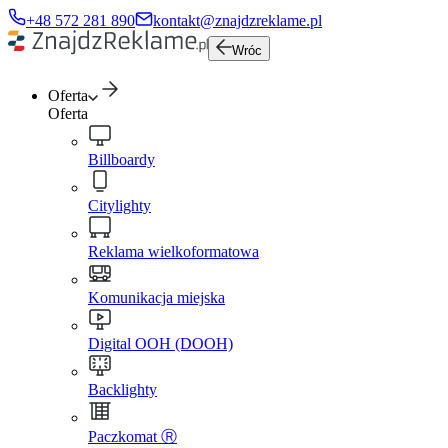
+48 572 281 890
kontakt@znajdzreklame.pl
Wróc
Oferta
Oferta
Billboardy
Citylighty
Reklama wielkoformatowa
Komunikacja miejska
Digital OOH (DOOH)
Backlighty
Paczkomat Ⓡ