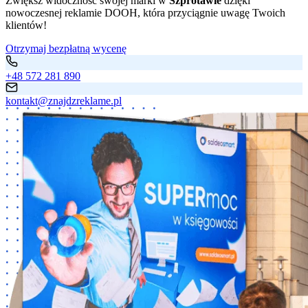
Zwiększ widoczność swojej marki w
Szprotawie
dzięki
nowoczesnej reklamie DOOH, która przyciągnie uwagę Twoich
klientów!
Otrzymaj bezpłatną wycenę
+48 572 281 890
kontakt@znajdzreklame.pl