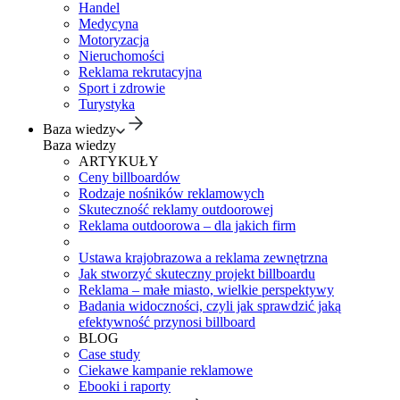
Handel
Medycyna
Motoryzacja
Nieruchomości
Reklama rekrutacyjna
Sport i zdrowie
Turystyka
Baza wiedzy
Baza wiedzy
ARTYKUŁY
Ceny billboardów
Rodzaje nośników reklamowych
Skuteczność reklamy outdoorowej
Reklama outdoorowa – dla jakich firm
Ustawa krajobrazowa a reklama zewnętrzna
Jak stworzyć skuteczny projekt billboardu
Reklama – małe miasto, wielkie perspektywy
Badania widoczności, czyli jak sprawdzić jaką
efektywność przynosi billboard
BLOG
Case study
Ciekawe kampanie reklamowe
Ebooki i raporty