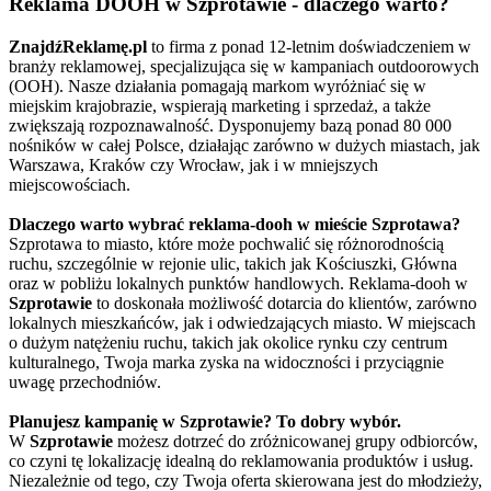
Reklama DOOH w Szprotawie - dlaczego warto?
ZnajdźReklamę.pl
to firma z ponad 12-letnim doświadczeniem w
branży reklamowej, specjalizująca się w kampaniach outdoorowych
(OOH). Nasze działania pomagają markom wyróżniać się w
miejskim krajobrazie, wspierają marketing i sprzedaż, a także
zwiększają rozpoznawalność. Dysponujemy bazą ponad 80 000
nośników w całej Polsce, działając zarówno w dużych miastach, jak
Warszawa, Kraków czy Wrocław, jak i w mniejszych
miejscowościach.
Dlaczego warto wybrać reklama-dooh w mieście Szprotawa?
Szprotawa to miasto, które może pochwalić się różnorodnością
ruchu, szczególnie w rejonie ulic, takich jak Kościuszki, Główna
oraz w pobliżu lokalnych punktów handlowych. Reklama-dooh w
Szprotawie
to doskonała możliwość dotarcia do klientów, zarówno
lokalnych mieszkańców, jak i odwiedzających miasto. W miejscach
o dużym natężeniu ruchu, takich jak okolice rynku czy centrum
kulturalnego, Twoja marka zyska na widoczności i przyciągnie
uwagę przechodniów.
Planujesz kampanię w Szprotawie? To dobry wybór.
W
Szprotawie
możesz dotrzeć do zróżnicowanej grupy odbiorców,
co czyni tę lokalizację idealną do reklamowania produktów i usług.
Niezależnie od tego, czy Twoja oferta skierowana jest do młodzieży,