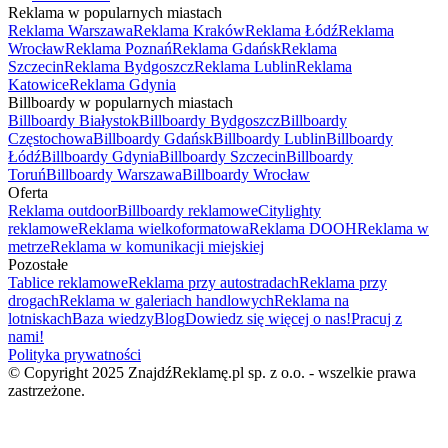
Reklama w popularnych miastach
Reklama Warszawa
Reklama Kraków
Reklama Łódź
Reklama
Wrocław
Reklama Poznań
Reklama Gdańsk
Reklama
Szczecin
Reklama Bydgoszcz
Reklama Lublin
Reklama
Katowice
Reklama Gdynia
Billboardy w popularnych miastach
Billboardy Białystok
Billboardy Bydgoszcz
Billboardy
Częstochowa
Billboardy Gdańsk
Billboardy Lublin
Billboardy
Łódź
Billboardy Gdynia
Billboardy Szczecin
Billboardy
Toruń
Billboardy Warszawa
Billboardy Wrocław
Oferta
Reklama outdoor
Billboardy reklamowe
Citylighty
reklamowe
Reklama wielkoformatowa
Reklama DOOH
Reklama w
metrze
Reklama w komunikacji miejskiej
Pozostałe
Tablice reklamowe
Reklama przy autostradach
Reklama przy
drogach
Reklama w galeriach handlowych
Reklama na
lotniskach
Baza wiedzy
Blog
Dowiedz się więcej o nas!
Pracuj z
nami!
Polityka prywatności
© Copyright 2025 ZnajdźReklamę.pl sp. z o.o. - wszelkie prawa
zastrzeżone.