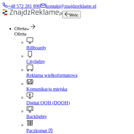
+48 572 281 890
kontakt@znajdzreklame.pl
Wróc
Oferta
Oferta
Billboardy
Citylighty
Reklama wielkoformatowa
Komunikacja miejska
Digital OOH (DOOH)
Backlighty
Paczkomat Ⓡ