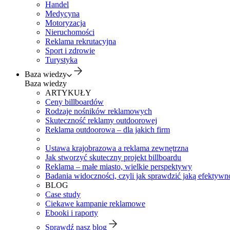
Handel
Medycyna
Motoryzacja
Nieruchomości
Reklama rekrutacyjna
Sport i zdrowie
Turystyka
Baza wiedzy
Baza wiedzy
ARTYKUŁY
Ceny billboardów
Rodzaje nośników reklamowych
Skuteczność reklamy outdoorowej
Reklama outdoorowa – dla jakich firm
Ustawa krajobrazowa a reklama zewnętrzna
Jak stworzyć skuteczny projekt billboardu
Reklama – małe miasto, wielkie perspektywy
Badania widoczności, czyli jak sprawdzić jaką efektywno
BLOG
Case study
Ciekawe kampanie reklamowe
Ebooki i raporty
Sprawdź nasz blog