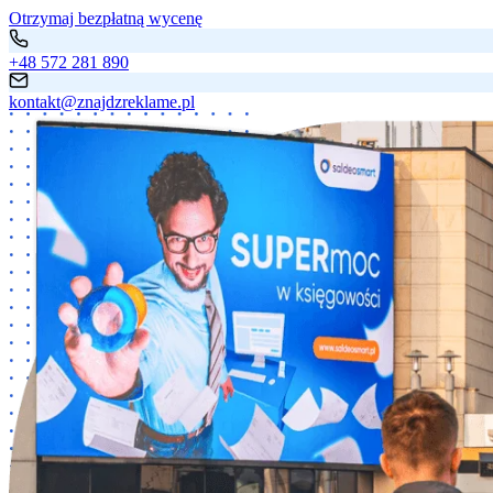
Otrzymaj bezpłatną wycenę
+48 572 281 890
kontakt@znajdzreklame.pl