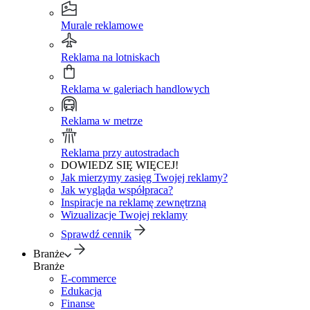
Murale reklamowe
Reklama na lotniskach
Reklama w galeriach handlowych
Reklama w metrze
Reklama przy autostradach
DOWIEDZ SIĘ WIĘCEJ!
Jak mierzymy zasięg Twojej reklamy?
Jak wygląda współpraca?
Inspiracje na reklamę zewnętrzną
Wizualizacje Twojej reklamy
Sprawdź cennik
Branże
Branże
E-commerce
Edukacja
Finanse