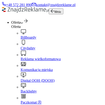
+48 572 281 890
kontakt@znajdzreklame.pl
Wróc
Oferta
Oferta
Billboardy
Citylighty
Reklama wielkoformatowa
Komunikacja miejska
Digital OOH (DOOH)
Backlighty
Paczkomat Ⓡ