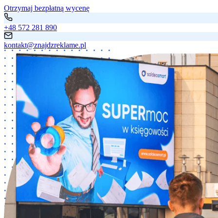
Otrzymaj bezpłatną wycenę
+48 572 281 890
kontakt@znajdzreklame.pl