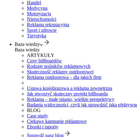
Handel
Medycyna
Motoryzacja
Nieruchomości
Reklama rekrutacyjna
Sport i zdrowie
Turystyka
Baza wiedzy
Baza wiedzy
ARTYKUŁY
Ceny billboardów
Rodzaje nośników reklamowych
Skuteczność reklamy outdoorowej
Reklama outdoorowa – dla jakich firm
Ustawa krajobrazowa a reklama zewnętrzna
Jak stworzyć skuteczny projekt billboardu
Reklama – małe miasto, wielkie perspektywy
Badania widoczności, czyli jak sprawdzić jaką efektywno
BLOG
Case study
Ciekawe kampanie reklamowe
Ebooki i raporty
Sprawdź nasz blog