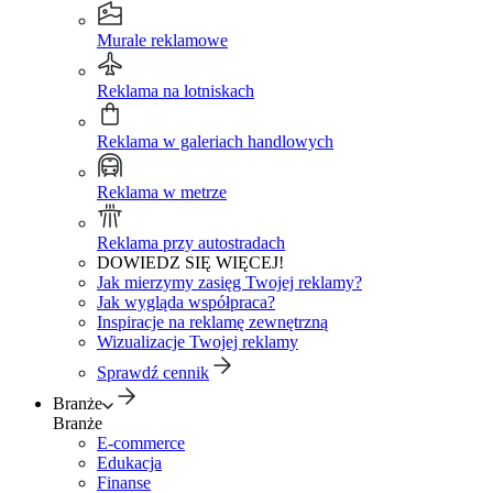
Murale reklamowe
Reklama na lotniskach
Reklama w galeriach handlowych
Reklama w metrze
Reklama przy autostradach
DOWIEDZ SIĘ WIĘCEJ!
Jak mierzymy zasięg Twojej reklamy?
Jak wygląda współpraca?
Inspiracje na reklamę zewnętrzną
Wizualizacje Twojej reklamy
Sprawdź cennik
Branże
Branże
E-commerce
Edukacja
Finanse