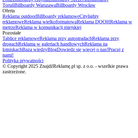
Toruń
Billboardy Warszawa
Billboardy Wrocław
Oferta
Reklama outdoor
Billboardy reklamowe
Citylighty
reklamowe
Reklama wielkoformatowa
Reklama DOOH
Reklama w
metrze
Reklama w komunikacji miejskiej
Pozostałe
Tablice reklamowe
Reklama przy autostradach
Reklama przy
drogach
Reklama w galeriach handlowych
Reklama na
lotniskach
Baza wiedzy
Blog
Dowiedz się więcej o nas!
Pracuj z
nami!
Polityka prywatności
© Copyright 2025 ZnajdźReklamę.pl sp. z o.o. - wszelkie prawa
zastrzeżone.