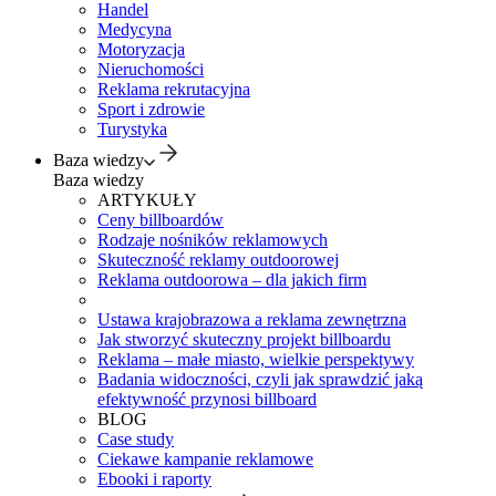
Handel
Medycyna
Motoryzacja
Nieruchomości
Reklama rekrutacyjna
Sport i zdrowie
Turystyka
Baza wiedzy
Baza wiedzy
ARTYKUŁY
Ceny billboardów
Rodzaje nośników reklamowych
Skuteczność reklamy outdoorowej
Reklama outdoorowa – dla jakich firm
Ustawa krajobrazowa a reklama zewnętrzna
Jak stworzyć skuteczny projekt billboardu
Reklama – małe miasto, wielkie perspektywy
Badania widoczności, czyli jak sprawdzić jaką
efektywność przynosi billboard
BLOG
Case study
Ciekawe kampanie reklamowe
Ebooki i raporty