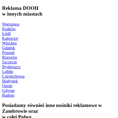
Reklama DOOH
w innych miastach
Warszawa
Kraków
Łódź
Katowice
Wrocław
Gdańsk
Poznań
Rzeszów
Szczecin
Bydgoszcz
Lublin
Częstochowa
Białystok
Opole
Gdynia
Radom
Posiadamy również inne nośniki reklamowe w
Zambrowie oraz
w całej Polsce