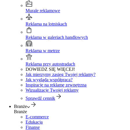
Murale reklamowe
Reklama na lotniskach
Reklama w galeriach handlowych
Reklama w metrze
Reklama przy autostradach
DOWIEDZ SIĘ WIĘCEJ!
Jak mierzymy zasięg Twojej reklamy?
Jak wygląda współpraca?
Inspiracje na reklamę zewnętrzną
Wizualizacje Twojej reklamy
Sprawdź cennik
Branże
Branże
E-commerce
Edukacja
Finanse