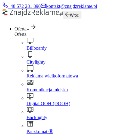
+48 572 281 890
kontakt@znajdzreklame.pl
Wróc
Oferta
Oferta
Billboardy
Citylighty
Reklama wielkoformatowa
Komunikacja miejska
Digital OOH (DOOH)
Backlighty
Paczkomat Ⓡ