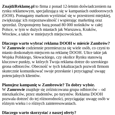
ZnajdźReklamę.pl
to firma z ponad 12-letnim doświadczeniem na
rynku reklamowym, specjalizująca się w kampaniach outdoorowych
(OOH). Pomagamy markom wyróżniać się w przestrzeni miejskiej,
zwiększając ich rozpoznawalność i wspierając marketing oraz
sprzedaż. Dysponujemy bazą ponad 80 000 nośników w całej
Polsce, w tym w dużych miastach jak Warszawa, Kraków,
Wrocław, a także w mniejszych miejscowościach.
Dlaczego warto wybrać reklama DOOH w mieście Zambrów?
W
Zamrowie
codziennie przemieszcza się wiele osób, co czyni to
miasto doskonałym miejscem na reklamę DOOH. Ulice takie jak
Wojska Polskiego, Słowackiego, czy okolice Rynku stanowią
kluczowe punkty, w których Twoja reklama dotrze do szerokiego
grona odbiorców. Obecność w tych lokalizacjach pozwoli firmom
skutecznie komunikować swoje przesłanie i przyciągnąć uwagę
potencjalnych klientów.
Planujesz kampanię w Zambrowie? To dobry wybór.
W
Zamrowie
znajduje się zróżnicowana grupa odbiorców – od
mieszkańców, przez studentów, po turystów. Reklama DOOH
pozwala dotrzeć do tej różnorodności, przyciągając uwagę osób w
różnym wieku i o różnych zainteresowaniach.
Dlaczego warto skorzystać z naszej oferty?