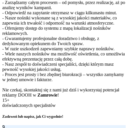
- Zarządzamy całym procesem – od pomysłu, przez realizację, aż po
analizę wyników kampanii.
- Odpowiedź na zapytanie otrzymasz w ciągu kilkunastu minut.
- Nasze nośniki wykonane są z wysokiej jakości materiałów, co
zapewnia ich trwałość i odporność na warunki atmosferyczne.
- Oferujemy dostęp do systemu z mapą lokalizacji nośników
reklamowych.
- Gwarantujemy profesjonalne doradztwo i obsługę, z
dedykowanym opiekunem do Twoich spraw.
- W razie uszkodzeń zapewniamy szybkie naprawy nośników.
- Wiele naszych nośników ma możliwość oświetlenia, co umożliwia
efektywną prezentację przez całą dobę.
- Nasz zespół to doświadczeni specjaliści, dzięki którym masz
pewność wysokiej jakości usług.
- Proces jest prosty i bez zbędnej biurokracji – wszystko zamykamy
w jednej umowie i fakturze.
Nie czekaj, skontaktuj się z nami już dziś i wykorzystaj potencjał
reklamy DOOH w
Zamrowie
!
15+
doświadczonych specjalistów
Zadzwoń lub napisz, jak Ci wygodnie!