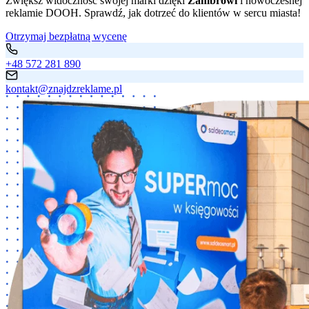
Zwiększ widoczność swojej marki dzięki
Zambrowi
i nowoczesnej
reklamie DOOH. Sprawdź, jak dotrzeć do klientów w sercu miasta!
Otrzymaj bezpłatną wycenę
+48 572 281 890
kontakt@znajdzreklame.pl