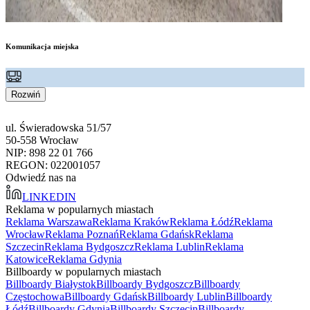
Komunikacja miejska
Rozwiń
ul. Świeradowska 51/57
50-558 Wrocław
NIP: 898 22 01 766
REGON: 022001057
Odwiedź nas na
LINKEDIN
Reklama w popularnych miastach
Reklama Warszawa
Reklama Kraków
Reklama Łódź
Reklama
Wrocław
Reklama Poznań
Reklama Gdańsk
Reklama
Szczecin
Reklama Bydgoszcz
Reklama Lublin
Reklama
Katowice
Reklama Gdynia
Billboardy w popularnych miastach
Billboardy Białystok
Billboardy Bydgoszcz
Billboardy
Częstochowa
Billboardy Gdańsk
Billboardy Lublin
Billboardy
Łódź
Billboardy Gdynia
Billboardy Szczecin
Billboardy