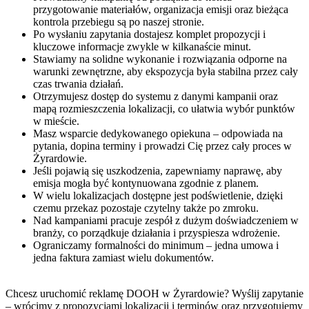
przygotowanie materiałów, organizacja emisji oraz bieżąca
kontrola przebiegu są po naszej stronie.
Po wysłaniu zapytania dostajesz komplet propozycji i
kluczowe informacje zwykle w kilkanaście minut.
Stawiamy na solidne wykonanie i rozwiązania odporne na
warunki zewnętrzne, aby ekspozycja była stabilna przez cały
czas trwania działań.
Otrzymujesz dostęp do systemu z danymi kampanii oraz
mapą rozmieszczenia lokalizacji, co ułatwia wybór punktów
w mieście.
Masz wsparcie dedykowanego opiekuna – odpowiada na
pytania, dopina terminy i prowadzi Cię przez cały proces w
Żyrardowie.
Jeśli pojawią się uszkodzenia, zapewniamy naprawę, aby
emisja mogła być kontynuowana zgodnie z planem.
W wielu lokalizacjach dostępne jest podświetlenie, dzięki
czemu przekaz pozostaje czytelny także po zmroku.
Nad kampaniami pracuje zespół z dużym doświadczeniem w
branży, co porządkuje działania i przyspiesza wdrożenie.
Ograniczamy formalności do minimum – jedna umowa i
jedna faktura zamiast wielu dokumentów.
Chcesz uruchomić reklamę DOOH w Żyrardowie? Wyślij zapytanie
– wrócimy z propozycjami lokalizacji i terminów oraz przygotujemy