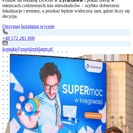
Postaw na reklamę DOOH w
Żyrardowie
i pokaż ofertę w
miejscach codziennych tras mieszkańców – szybko dobierzesz
lokalizacje i terminy, a przekaz będzie widoczny tam, gdzie liczy się
decyzja.
Otrzymaj bezpłatną wycenę
+48 572 281 890
kontakt@znajdzreklame.pl