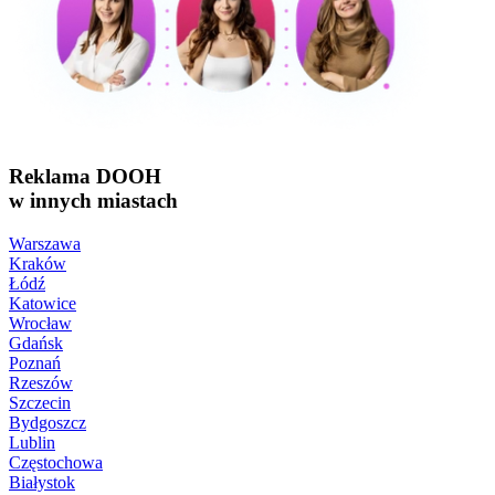
Reklama DOOH
w innych miastach
Warszawa
Kraków
Łódź
Katowice
Wrocław
Gdańsk
Poznań
Rzeszów
Szczecin
Bydgoszcz
Lublin
Częstochowa
Białystok