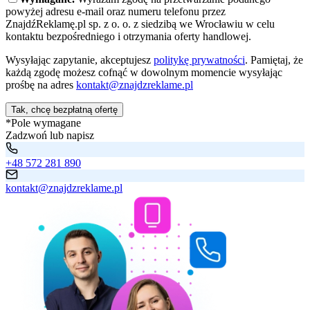
powyżej adresu e-mail oraz numeru telefonu przez
ZnajdźReklamę.pl sp. z o. o. z siedzibą we Wrocławiu w celu
kontaktu bezpośredniego i otrzymania oferty handlowej.
Wysyłając zapytanie, akceptujesz
politykę prywatności
. Pamiętaj, że
każdą zgodę możesz cofnąć w dowolnym momencie wysyłając
prośbę na adres
kontakt@znajdzreklame.pl
Tak, chcę bezpłatną ofertę
*Pole wymagane
Zadzwoń lub napisz
+48 572 281 890
kontakt@znajdzreklame.pl