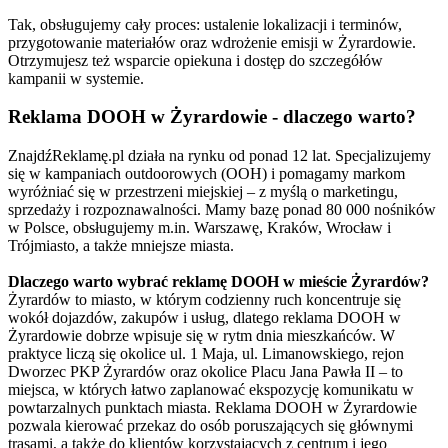
Tak, obsługujemy cały proces: ustalenie lokalizacji i terminów,
przygotowanie materiałów oraz wdrożenie emisji w Żyrardowie.
Otrzymujesz też wsparcie opiekuna i dostęp do szczegółów
kampanii w systemie.
Reklama DOOH w Żyrardowie - dlaczego warto?
ZnajdźReklamę.pl działa na rynku od ponad 12 lat. Specjalizujemy
się w kampaniach outdoorowych (OOH) i pomagamy markom
wyróżniać się w przestrzeni miejskiej – z myślą o marketingu,
sprzedaży i rozpoznawalności. Mamy bazę ponad 80 000 nośników
w Polsce, obsługujemy m.in. Warszawę, Kraków, Wrocław i
Trójmiasto, a także mniejsze miasta.
Dlaczego warto wybrać reklamę DOOH w mieście Żyrardów?
Żyrardów to miasto, w którym codzienny ruch koncentruje się
wokół dojazdów, zakupów i usług, dlatego reklama DOOH w
Żyrardowie dobrze wpisuje się w rytm dnia mieszkańców. W
praktyce liczą się okolice ul. 1 Maja, ul. Limanowskiego, rejon
Dworzec PKP Żyrardów oraz okolice Placu Jana Pawła II – to
miejsca, w których łatwo zaplanować ekspozycję komunikatu w
powtarzalnych punktach miasta. Reklama DOOH w Żyrardowie
pozwala kierować przekaz do osób poruszających się głównymi
trasami, a także do klientów korzystających z centrum i jego