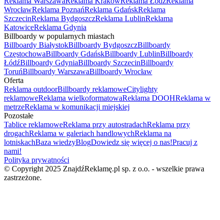
Reklama Warszawa
Reklama Kraków
Reklama Łódź
Reklama
Wrocław
Reklama Poznań
Reklama Gdańsk
Reklama
Szczecin
Reklama Bydgoszcz
Reklama Lublin
Reklama
Katowice
Reklama Gdynia
Billboardy w popularnych miastach
Billboardy Białystok
Billboardy Bydgoszcz
Billboardy
Częstochowa
Billboardy Gdańsk
Billboardy Lublin
Billboardy
Łódź
Billboardy Gdynia
Billboardy Szczecin
Billboardy
Toruń
Billboardy Warszawa
Billboardy Wrocław
Oferta
Reklama outdoor
Billboardy reklamowe
Citylighty
reklamowe
Reklama wielkoformatowa
Reklama DOOH
Reklama w
metrze
Reklama w komunikacji miejskiej
Pozostałe
Tablice reklamowe
Reklama przy autostradach
Reklama przy
drogach
Reklama w galeriach handlowych
Reklama na
lotniskach
Baza wiedzy
Blog
Dowiedz się więcej o nas!
Pracuj z
nami!
Polityka prywatności
© Copyright 2025 ZnajdźReklamę.pl sp. z o.o. - wszelkie prawa
zastrzeżone.