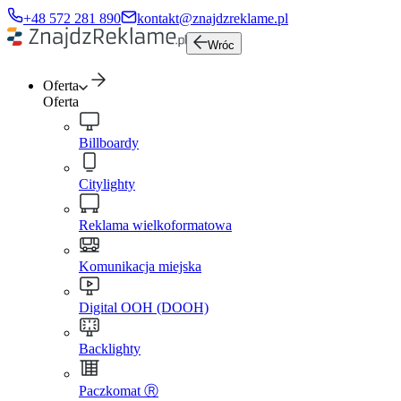
+48 572 281 890
kontakt@znajdzreklame.pl
Wróc
Oferta
Oferta
Billboardy
Citylighty
Reklama wielkoformatowa
Komunikacja miejska
Digital OOH (DOOH)
Backlighty
Paczkomat Ⓡ