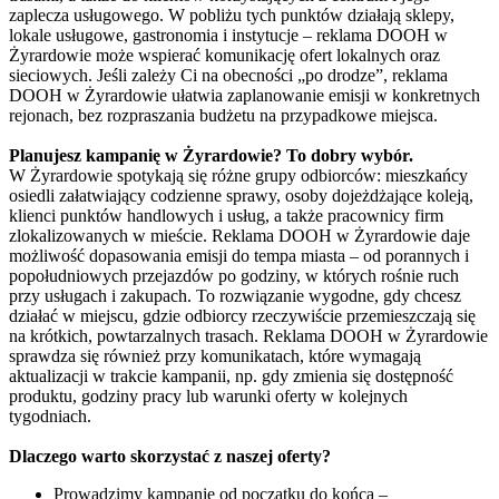
zaplecza usługowego. W pobliżu tych punktów działają sklepy,
lokale usługowe, gastronomia i instytucje – reklama DOOH w
Żyrardowie może wspierać komunikację ofert lokalnych oraz
sieciowych. Jeśli zależy Ci na obecności „po drodze”, reklama
DOOH w Żyrardowie ułatwia zaplanowanie emisji w konkretnych
rejonach, bez rozpraszania budżetu na przypadkowe miejsca.
Planujesz kampanię w Żyrardowie? To dobry wybór.
W Żyrardowie spotykają się różne grupy odbiorców: mieszkańcy
osiedli załatwiający codzienne sprawy, osoby dojeżdżające koleją,
klienci punktów handlowych i usług, a także pracownicy firm
zlokalizowanych w mieście. Reklama DOOH w Żyrardowie daje
możliwość dopasowania emisji do tempa miasta – od porannych i
popołudniowych przejazdów po godziny, w których rośnie ruch
przy usługach i zakupach. To rozwiązanie wygodne, gdy chcesz
działać w miejscu, gdzie odbiorcy rzeczywiście przemieszczają się
na krótkich, powtarzalnych trasach. Reklama DOOH w Żyrardowie
sprawdza się również przy komunikatach, które wymagają
aktualizacji w trakcie kampanii, np. gdy zmienia się dostępność
produktu, godziny pracy lub warunki oferty w kolejnych
tygodniach.
Dlaczego warto skorzystać z naszej oferty?
Prowadzimy kampanię od początku do końca –