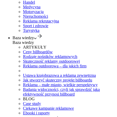
Handel
Medycyna
Motoryzacja
Nieruchomości
Reklama rekrutacyjna
Sport i zdrowie
Turystyka
Baza wiedzy
Baza wiedzy
ARTYKUŁY
Ceny billboardów
Rodzaje nośników reklamowych
Skuteczność reklamy outdoorowej
Reklama outdoorowa – dla jakich firm
Ustawa krajobrazowa a reklama zewnętrzna
Jak stworzyć skuteczny projekt billboardu
Reklama – małe miasto, wielkie perspektywy
Badania widoczności, czyli jak sprawdzić jaką
efektywność przynosi billboard
BLOG
Case study
Ciekawe kampanie reklamowe
Ebooki i raporty