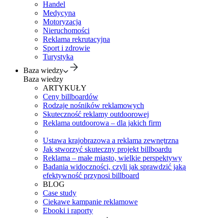
Handel
Medycyna
Motoryzacja
Nieruchomości
Reklama rekrutacyjna
Sport i zdrowie
Turystyka
Baza wiedzy
Baza wiedzy
ARTYKUŁY
Ceny billboardów
Rodzaje nośników reklamowych
Skuteczność reklamy outdoorowej
Reklama outdoorowa – dla jakich firm
Ustawa krajobrazowa a reklama zewnętrzna
Jak stworzyć skuteczny projekt billboardu
Reklama – małe miasto, wielkie perspektywy
Badania widoczności, czyli jak sprawdzić jaką
efektywność przynosi billboard
BLOG
Case study
Ciekawe kampanie reklamowe
Ebooki i raporty