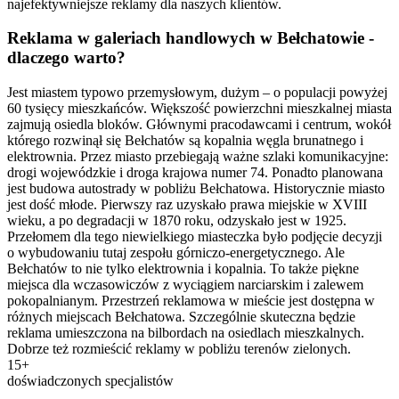
najefektywniejsze reklamy dla naszych klientów.
Reklama w galeriach handlowych w Bełchatowie -
dlaczego warto?
Jest miastem typowo przemysłowym, dużym – o populacji powyżej
60 tysięcy mieszkańców. Większość powierzchni mieszkalnej miasta
zajmują osiedla bloków. Głównymi pracodawcami i centrum, wokół
którego rozwinął się Bełchatów są kopalnia węgla brunatnego i
elektrownia. Przez miasto przebiegają ważne szlaki komunikacyjne:
drogi wojewódzkie i droga krajowa numer 74. Ponadto planowana
jest budowa autostrady w pobliżu Bełchatowa. Historycznie miasto
jest dość młode. Pierwszy raz uzyskało prawa miejskie w XVIII
wieku, a po degradacji w 1870 roku, odzyskało jest w 1925.
Przełomem dla tego niewielkiego miasteczka było podjęcie decyzji
o wybudowaniu tutaj zespołu górniczo-energetycznego. Ale
Bełchatów to nie tylko elektrownia i kopalnia. To także piękne
miejsca dla wczasowiczów z wyciągiem narciarskim i zalewem
pokopalnianym. Przestrzeń reklamowa w mieście jest dostępna w
różnych miejscach Bełchatowa. Szczególnie skuteczna będzie
reklama umieszczona na bilbordach na osiedlach mieszkalnych.
Dobrze też rozmieścić reklamy w pobliżu terenów zielonych.
15+
doświadczonych specjalistów