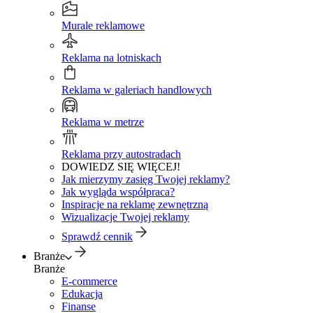
Murale reklamowe
Reklama na lotniskach
Reklama w galeriach handlowych
Reklama w metrze
Reklama przy autostradach
DOWIEDZ SIĘ WIĘCEJ!
Jak mierzymy zasięg Twojej reklamy?
Jak wygląda współpraca?
Inspiracje na reklamę zewnętrzną
Wizualizacje Twojej reklamy
Sprawdź cennik
Branże
Branże
E-commerce
Edukacja
Finanse