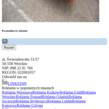
Komunikacja miejska
Rozwiń
ul. Świeradowska 51/57
50-558 Wrocław
NIP: 898 22 01 766
REGON: 022001057
Odwiedź nas na
LINKEDIN
Reklama w popularnych miastach
Reklama Warszawa
Reklama Kraków
Reklama Łódź
Reklama
Wrocław
Reklama Poznań
Reklama Gdańsk
Reklama
Szczecin
Reklama Bydgoszcz
Reklama Lublin
Reklama
Katowice
Reklama Gdynia