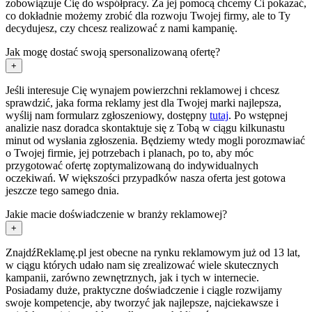
zobowiązuje Cię do współpracy. Za jej pomocą chcemy Ci pokazać,
co dokładnie możemy zrobić dla rozwoju Twojej firmy, ale to Ty
decydujesz, czy chcesz realizować z nami kampanię.
Jak mogę dostać swoją spersonalizowaną ofertę?
+
Jeśli interesuje Cię wynajem powierzchni reklamowej i chcesz
sprawdzić, jaka forma reklamy jest dla Twojej marki najlepsza,
wyślij nam formularz zgłoszeniowy, dostępny
tutaj
. Po wstępnej
analizie nasz doradca skontaktuje się z Tobą w ciągu kilkunastu
minut od wysłania zgłoszenia. Będziemy wtedy mogli porozmawiać
o Twojej firmie, jej potrzebach i planach, po to, aby móc
przygotować ofertę zoptymalizowaną do indywidualnych
oczekiwań. W większości przypadków nasza oferta jest gotowa
jeszcze tego samego dnia.
Jakie macie doświadczenie w branży reklamowej?
+
ZnajdźReklamę.pl jest obecne na rynku reklamowym już od 13 lat,
w ciągu których udało nam się zrealizować wiele skutecznych
kampanii, zarówno zewnętrznych, jak i tych w internecie.
Posiadamy duże, praktyczne doświadczenie i ciągle rozwijamy
swoje kompetencje, aby tworzyć jak najlepsze, najciekawsze i