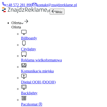
+48 572 281 890
kontakt@znajdzreklame.pl
Wróc
Oferta
Oferta
Billboardy
Citylighty
Reklama wielkoformatowa
Komunikacja miejska
Digital OOH (DOOH)
Backlighty
Paczkomat Ⓡ