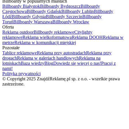
Billboardy w popularnych miastach
Billboardy Białystok
Billboardy Bydgoszcz
Billboardy
Częstochowa
Billboardy Gdańsk
Billboardy Lublin
Billboardy
Łódź
Billboardy Gdynia
Billboardy Szczecin
Billboardy
Toruń
Billboardy Warszawa
Billboardy Wrocław
Oferta
Reklama outdoor
Billboardy reklamowe
Citylighty
reklamowe
Reklama wielkoformatowa
Reklama DOOH
Reklama w
metrze
Reklama w komunikacji miejskiej
Pozostałe
Tablice reklamowe
Reklama przy autostradach
Reklama przy
drogach
Reklama w galeriach handlowych
Reklama na
lotniskach
Baza wiedzy
Blog
Dowiedz się więcej o nas!
Pracuj z
nami!
Polityka prywatności
© Copyright 2025 ZnajdźReklamę.pl sp. z o.o. - wszelkie prawa
zastrzeżone.