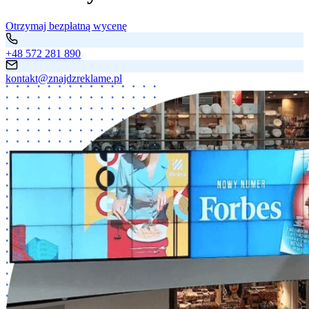
Otrzymaj bezpłatną wycenę
+48 572 281 890
kontakt@znajdzreklame.pl