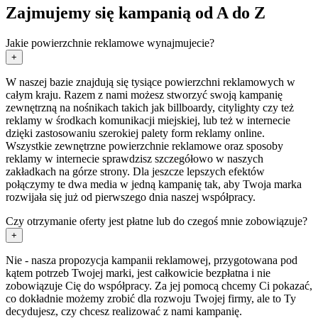
Zajmujemy się kampanią od A do Z
Jakie powierzchnie reklamowe wynajmujecie?
+
W naszej bazie znajdują się tysiące powierzchni reklamowych w
całym kraju. Razem z nami możesz stworzyć swoją kampanię
zewnętrzną na nośnikach takich jak billboardy, citylighty czy też
reklamy w środkach komunikacji miejskiej, lub też w internecie
dzięki zastosowaniu szerokiej palety form reklamy online.
Wszystkie zewnętrzne powierzchnie reklamowe oraz sposoby
reklamy w internecie sprawdzisz szczegółowo w naszych
zakładkach na górze strony. Dla jeszcze lepszych efektów
połączymy te dwa media w jedną kampanię tak, aby Twoja marka
rozwijała się już od pierwszego dnia naszej współpracy.
Czy otrzymanie oferty jest płatne lub do czegoś mnie zobowiązuje?
+
Nie - nasza propozycja kampanii reklamowej, przygotowana pod
kątem potrzeb Twojej marki, jest całkowicie bezpłatna i nie
zobowiązuje Cię do współpracy. Za jej pomocą chcemy Ci pokazać,
co dokładnie możemy zrobić dla rozwoju Twojej firmy, ale to Ty
decydujesz, czy chcesz realizować z nami kampanię.