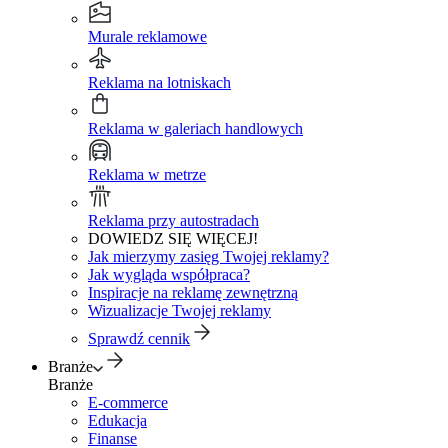
Murale reklamowe
Reklama na lotniskach
Reklama w galeriach handlowych
Reklama w metrze
Reklama przy autostradach
DOWIEDZ SIĘ WIĘCEJ!
Jak mierzymy zasięg Twojej reklamy?
Jak wygląda współpraca?
Inspiracje na reklamę zewnętrzną
Wizualizacje Twojej reklamy
Sprawdź cennik
Branże
Branże
E-commerce
Edukacja
Finanse