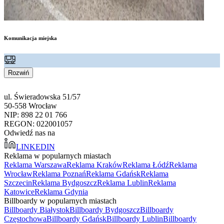
Komunikacja miejska
Rozwiń
ul. Świeradowska 51/57
50-558 Wrocław
NIP: 898 22 01 766
REGON: 022001057
Odwiedź nas na
LINKEDIN
Reklama w popularnych miastach
Reklama Warszawa
Reklama Kraków
Reklama Łódź
Reklama
Wrocław
Reklama Poznań
Reklama Gdańsk
Reklama
Szczecin
Reklama Bydgoszcz
Reklama Lublin
Reklama
Katowice
Reklama Gdynia
Billboardy w popularnych miastach
Billboardy Białystok
Billboardy Bydgoszcz
Billboardy
Częstochowa
Billboardy Gdańsk
Billboardy Lublin
Billboardy