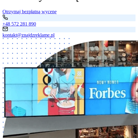
Otrzymaj bezpłatną wycenę
+48 572 281 890
kontakt@znajdzreklame.pl