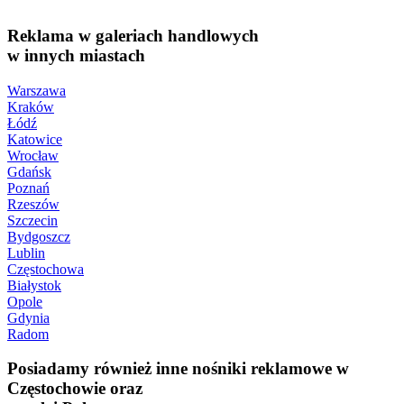
Reklama w galeriach handlowych
w innych miastach
Warszawa
Kraków
Łódź
Katowice
Wrocław
Gdańsk
Poznań
Rzeszów
Szczecin
Bydgoszcz
Lublin
Częstochowa
Białystok
Opole
Gdynia
Radom
Posiadamy również inne nośniki reklamowe w
Częstochowie oraz