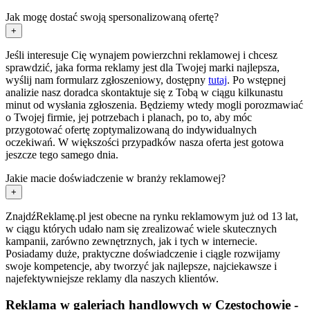
Jak mogę dostać swoją spersonalizowaną ofertę?
+
Jeśli interesuje Cię wynajem powierzchni reklamowej i chcesz
sprawdzić, jaka forma reklamy jest dla Twojej marki najlepsza,
wyślij nam formularz zgłoszeniowy, dostępny
tutaj
. Po wstępnej
analizie nasz doradca skontaktuje się z Tobą w ciągu kilkunastu
minut od wysłania zgłoszenia. Będziemy wtedy mogli porozmawiać
o Twojej firmie, jej potrzebach i planach, po to, aby móc
przygotować ofertę zoptymalizowaną do indywidualnych
oczekiwań. W większości przypadków nasza oferta jest gotowa
jeszcze tego samego dnia.
Jakie macie doświadczenie w branży reklamowej?
+
ZnajdźReklamę.pl jest obecne na rynku reklamowym już od 13 lat,
w ciągu których udało nam się zrealizować wiele skutecznych
kampanii, zarówno zewnętrznych, jak i tych w internecie.
Posiadamy duże, praktyczne doświadczenie i ciągle rozwijamy
swoje kompetencje, aby tworzyć jak najlepsze, najciekawsze i
najefektywniejsze reklamy dla naszych klientów.
Reklama w galeriach handlowych w Częstochowie -