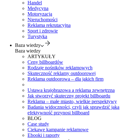
Handel
Medycyna
Motoryzacja
Nieruchomości
Reklama rekrutacyjna
Sport i zdrowie
Turystyka
Baza wiedzy
Baza wiedzy
ARTYKUŁY
Ceny billboardów
Rodzaje nośników reklamowych
Skuteczność reklamy outdoorowej
Reklama outdoorowa – dla jakich firm
Ustawa krajobrazowa a reklama zewnętrzna
Jak stworzyć skuteczny projekt billboardu
Reklama – małe miasto, wielkie perspektywy
Badania widoczności, czyli jak sprawdzić jaką
efektywność przynosi billboard
BLOG
Case study
Ciekawe kampanie reklamowe
Ebooki i raporty