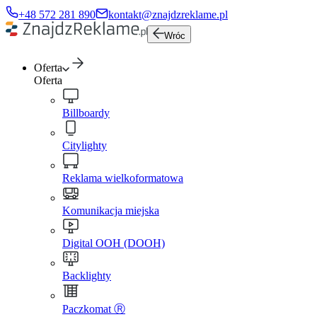
+48 572 281 890
kontakt@znajdzreklame.pl
Wróc
Oferta
Oferta
Billboardy
Citylighty
Reklama wielkoformatowa
Komunikacja miejska
Digital OOH (DOOH)
Backlighty
Paczkomat Ⓡ