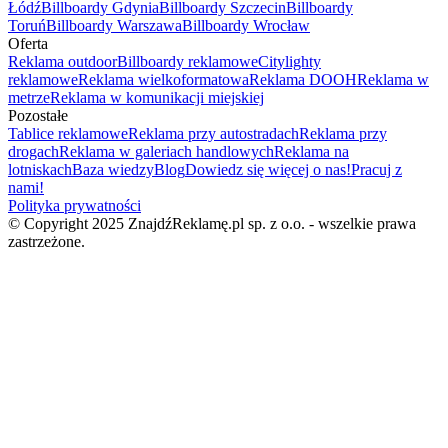
Łódź
Billboardy Gdynia
Billboardy Szczecin
Billboardy
Toruń
Billboardy Warszawa
Billboardy Wrocław
Oferta
Reklama outdoor
Billboardy reklamowe
Citylighty
reklamowe
Reklama wielkoformatowa
Reklama DOOH
Reklama w
metrze
Reklama w komunikacji miejskiej
Pozostałe
Tablice reklamowe
Reklama przy autostradach
Reklama przy
drogach
Reklama w galeriach handlowych
Reklama na
lotniskach
Baza wiedzy
Blog
Dowiedz się więcej o nas!
Pracuj z
nami!
Polityka prywatności
© Copyright 2025 ZnajdźReklamę.pl sp. z o.o. - wszelkie prawa
zastrzeżone.