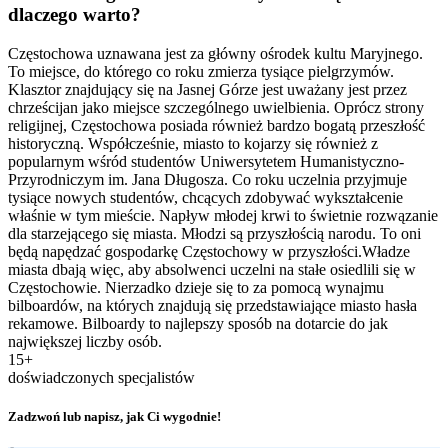
dlaczego warto?
Częstochowa uznawana jest za główny ośrodek kultu Maryjnego.
To miejsce, do którego co roku zmierza tysiące pielgrzymów.
Klasztor znajdujący się na Jasnej Górze jest uważany jest przez
chrześcijan jako miejsce szczególnego uwielbienia. Oprócz strony
religijnej, Częstochowa posiada również bardzo bogatą przeszłość
historyczną. Współcześnie, miasto to kojarzy się również z
popularnym wśród studentów Uniwersytetem Humanistyczno-
Przyrodniczym im. Jana Długosza. Co roku uczelnia przyjmuje
tysiące nowych studentów, chcących zdobywać wykształcenie
właśnie w tym mieście. Napływ młodej krwi to świetnie rozwązanie
dla starzejącego się miasta. Młodzi są przyszłością narodu. To oni
będą napędzać gospodarkę Częstochowy w przyszłości.Władze
miasta dbają więc, aby absolwenci uczelni na stałe osiedlili się w
Częstochowie. Nierzadko dzieje się to za pomocą wynajmu
bilboardów, na których znajdują się przedstawiające miasto hasła
rekamowe. Bilboardy to najlepszy sposób na dotarcie do jak
największej liczby osób.
15+
doświadczonych specjalistów
Zadzwoń lub napisz, jak Ci wygodnie!