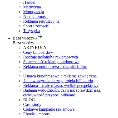
Handel
Medycyna
Motoryzacja
Nieruchomości
Reklama rekrutacyjna
Sport i zdrowie
Turystyka
Baza wiedzy
Baza wiedzy
ARTYKUŁY
Ceny billboardów
Rodzaje nośników reklamowych
Skuteczność reklamy outdoorowej
Reklama outdoorowa – dla jakich firm
Ustawa krajobrazowa a reklama zewnętrzna
Jak stworzyć skuteczny projekt billboardu
Reklama – małe miasto, wielkie perspektywy
Badania widoczności, czyli jak sprawdzić jaką
efektywność przynosi billboard
BLOG
Case study
Ciekawe kampanie reklamowe
Ebooki i raporty