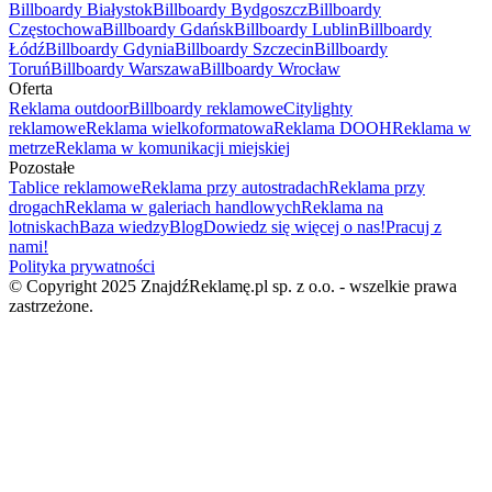
Billboardy Białystok
Billboardy Bydgoszcz
Billboardy
Częstochowa
Billboardy Gdańsk
Billboardy Lublin
Billboardy
Łódź
Billboardy Gdynia
Billboardy Szczecin
Billboardy
Toruń
Billboardy Warszawa
Billboardy Wrocław
Oferta
Reklama outdoor
Billboardy reklamowe
Citylighty
reklamowe
Reklama wielkoformatowa
Reklama DOOH
Reklama w
metrze
Reklama w komunikacji miejskiej
Pozostałe
Tablice reklamowe
Reklama przy autostradach
Reklama przy
drogach
Reklama w galeriach handlowych
Reklama na
lotniskach
Baza wiedzy
Blog
Dowiedz się więcej o nas!
Pracuj z
nami!
Polityka prywatności
© Copyright 2025 ZnajdźReklamę.pl sp. z o.o. - wszelkie prawa
zastrzeżone.