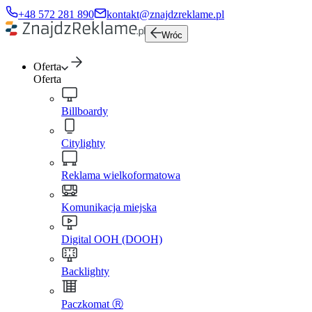
+48 572 281 890
kontakt@znajdzreklame.pl
Wróc
Oferta
Oferta
Billboardy
Citylighty
Reklama wielkoformatowa
Komunikacja miejska
Digital OOH (DOOH)
Backlighty
Paczkomat Ⓡ