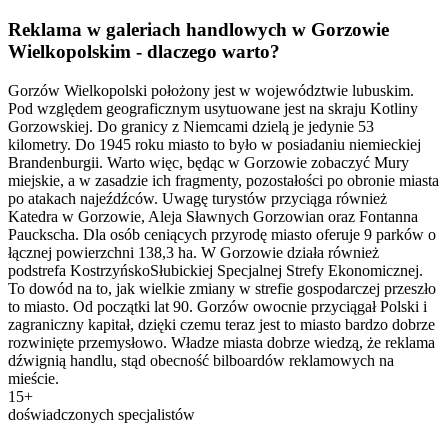
Reklama w galeriach handlowych w Gorzowie
Wielkopolskim - dlaczego warto?
Gorzów Wielkopolski położony jest w województwie lubuskim.
Pod względem geograficznym usytuowane jest na skraju Kotliny
Gorzowskiej. Do granicy z Niemcami dzielą je jedynie 53
kilometry. Do 1945 roku miasto to było w posiadaniu niemieckiej
Brandenburgii. Warto więc, będąc w Gorzowie zobaczyć Mury
miejskie, a w zasadzie ich fragmenty, pozostałości po obronie miasta
po atakach najeźdźców. Uwagę turystów przyciąga również
Katedra w Gorzowie, Aleja Sławnych Gorzowian oraz Fontanna
Pauckscha. Dla osób ceniących przyrodę miasto oferuje 9 parków o
łącznej powierzchni 138,3 ha. W Gorzowie działa również
podstrefa KostrzyńskoSłubickiej Specjalnej Strefy Ekonomicznej.
To dowód na to, jak wielkie zmiany w strefie gospodarczej przeszło
to miasto. Od początki lat 90. Gorzów owocnie przyciągał Polski i
zagraniczny kapitał, dzięki czemu teraz jest to miasto bardzo dobrze
rozwinięte przemysłowo. Władze miasta dobrze wiedzą, że reklama
dźwignią handlu, stąd obecność bilboardów reklamowych na
mieście.
15+
doświadczonych specjalistów