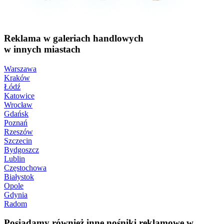
Reklama w galeriach handlowych
w innych miastach
Warszawa
Kraków
Łódź
Katowice
Wrocław
Gdańsk
Poznań
Rzeszów
Szczecin
Bydgoszcz
Lublin
Częstochowa
Białystok
Opole
Gdynia
Radom
Posiadamy również inne nośniki reklamowe w