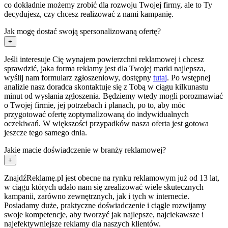
co dokładnie możemy zrobić dla rozwoju Twojej firmy, ale to Ty
decydujesz, czy chcesz realizować z nami kampanię.
Jak mogę dostać swoją spersonalizowaną ofertę?
+
Jeśli interesuje Cię wynajem powierzchni reklamowej i chcesz
sprawdzić, jaka forma reklamy jest dla Twojej marki najlepsza,
wyślij nam formularz zgłoszeniowy, dostępny
tutaj
. Po wstępnej
analizie nasz doradca skontaktuje się z Tobą w ciągu kilkunastu
minut od wysłania zgłoszenia. Będziemy wtedy mogli porozmawiać
o Twojej firmie, jej potrzebach i planach, po to, aby móc
przygotować ofertę zoptymalizowaną do indywidualnych
oczekiwań. W większości przypadków nasza oferta jest gotowa
jeszcze tego samego dnia.
Jakie macie doświadczenie w branży reklamowej?
+
ZnajdźReklamę.pl jest obecne na rynku reklamowym już od 13 lat,
w ciągu których udało nam się zrealizować wiele skutecznych
kampanii, zarówno zewnętrznych, jak i tych w internecie.
Posiadamy duże, praktyczne doświadczenie i ciągle rozwijamy
swoje kompetencje, aby tworzyć jak najlepsze, najciekawsze i
najefektywniejsze reklamy dla naszych klientów.