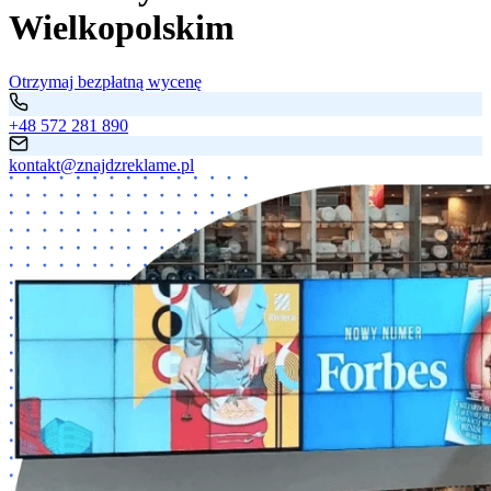
Wielkopolskim
Otrzymaj bezpłatną wycenę
+48 572 281 890
kontakt@znajdzreklame.pl