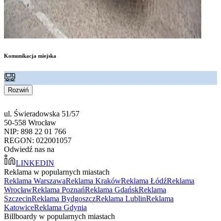
Komunikacja miejska
Rozwiń
ul. Świeradowska 51/57
50-558 Wrocław
NIP: 898 22 01 766
REGON: 022001057
Odwiedź nas na
LINKEDIN
Reklama w popularnych miastach
Reklama Warszawa
Reklama Kraków
Reklama Łódź
Reklama
Wrocław
Reklama Poznań
Reklama Gdańsk
Reklama
Szczecin
Reklama Bydgoszcz
Reklama Lublin
Reklama
Katowice
Reklama Gdynia
Billboardy w popularnych miastach