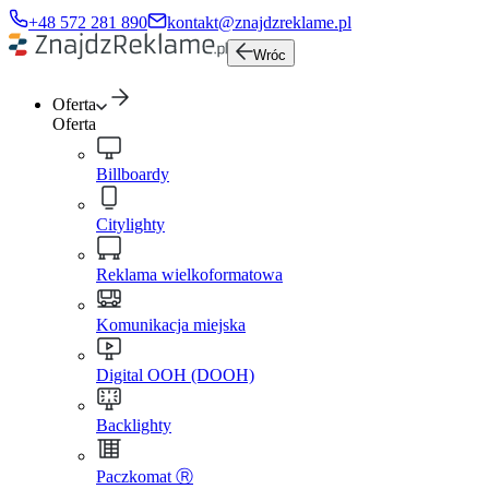
+48 572 281 890
kontakt@znajdzreklame.pl
Wróc
Oferta
Oferta
Billboardy
Citylighty
Reklama wielkoformatowa
Komunikacja miejska
Digital OOH (DOOH)
Backlighty
Paczkomat Ⓡ