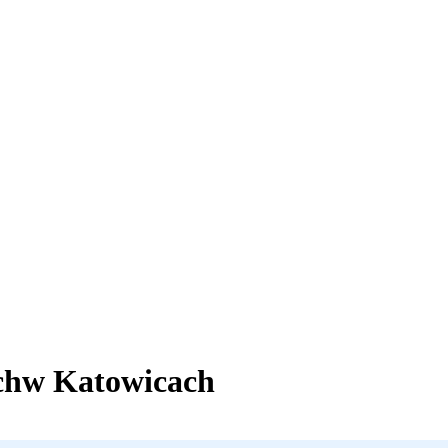
ch
w Katowicach