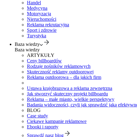
Handel
Medycyna
Motoryzacja
Nieruchomości
Reklama rekrutacyjna
Sport i zdrowie
Turystyka
Baza wiedzy
Baza wiedzy
ARTYKUŁY
Ceny billboardów
Rodzaje nośników reklamowych
Skuteczność reklamy outdoorowej
Reklama outdoorowa – dla jakich firm
Ustawa krajobrazowa a reklama zewnętrzna
Jak stworzyć skuteczny projekt billboardu
Reklama – małe miasto, wielkie perspektywy
Badania widoczności, czyli jak sprawdzić jaką efektywno
BLOG
Case study
Ciekawe kampanie reklamowe
Ebooki i raporty
Sprawdź nasz blog