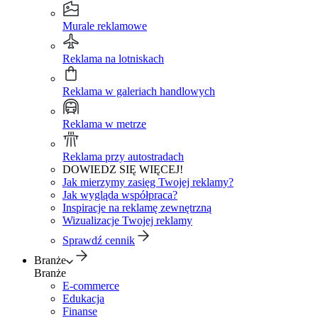
Murale reklamowe
Reklama na lotniskach
Reklama w galeriach handlowych
Reklama w metrze
Reklama przy autostradach
DOWIEDZ SIĘ WIĘCEJ!
Jak mierzymy zasięg Twojej reklamy?
Jak wygląda współpraca?
Inspiracje na reklamę zewnętrzną
Wizualizacje Twojej reklamy
Sprawdź cennik
Branże
Branże
E-commerce
Edukacja
Finanse