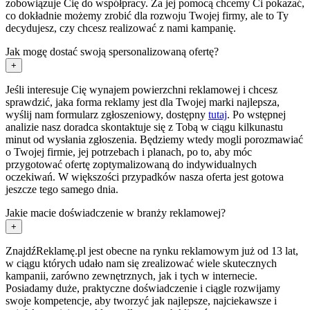
zobowiązuje Cię do współpracy. Za jej pomocą chcemy Ci pokazać,
co dokładnie możemy zrobić dla rozwoju Twojej firmy, ale to Ty
decydujesz, czy chcesz realizować z nami kampanię.
Jak mogę dostać swoją spersonalizowaną ofertę?
+
Jeśli interesuje Cię wynajem powierzchni reklamowej i chcesz
sprawdzić, jaka forma reklamy jest dla Twojej marki najlepsza,
wyślij nam formularz zgłoszeniowy, dostępny
tutaj
. Po wstępnej
analizie nasz doradca skontaktuje się z Tobą w ciągu kilkunastu
minut od wysłania zgłoszenia. Będziemy wtedy mogli porozmawiać
o Twojej firmie, jej potrzebach i planach, po to, aby móc
przygotować ofertę zoptymalizowaną do indywidualnych
oczekiwań. W większości przypadków nasza oferta jest gotowa
jeszcze tego samego dnia.
Jakie macie doświadczenie w branży reklamowej?
+
ZnajdźReklamę.pl jest obecne na rynku reklamowym już od 13 lat,
w ciągu których udało nam się zrealizować wiele skutecznych
kampanii, zarówno zewnętrznych, jak i tych w internecie.
Posiadamy duże, praktyczne doświadczenie i ciągle rozwijamy
swoje kompetencje, aby tworzyć jak najlepsze, najciekawsze i