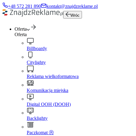
+48 572 281 890
kontakt@znajdzreklame.pl
Wróc
Oferta
Oferta
Billboardy
Citylighty
Reklama wielkoformatowa
Komunikacja miejska
Digital OOH (DOOH)
Backlighty
Paczkomat Ⓡ