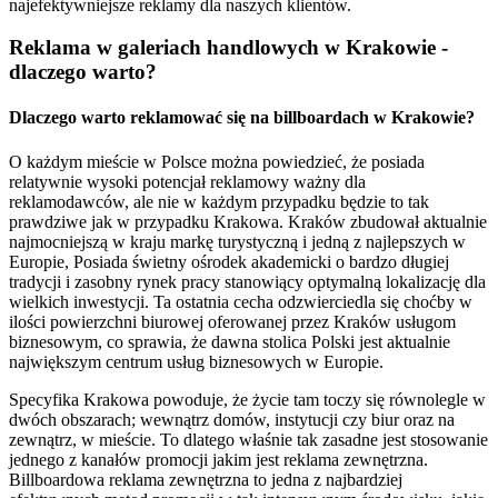
najefektywniejsze reklamy dla naszych klientów.
Reklama w galeriach handlowych w Krakowie -
dlaczego warto?
Dlaczego warto reklamować się na billboardach w Krakowie?
O każdym mieście w Polsce można powiedzieć, że posiada
relatywnie wysoki potencjał reklamowy ważny dla
reklamodawców, ale nie w każdym przypadku będzie to tak
prawdziwe jak w przypadku Krakowa. Kraków zbudował aktualnie
najmocniejszą w kraju markę turystyczną i jedną z najlepszych w
Europie, Posiada świetny ośrodek akademicki o bardzo długiej
tradycji i zasobny rynek pracy stanowiący optymalną lokalizację dla
wielkich inwestycji. Ta ostatnia cecha odzwierciedla się choćby w
ilości powierzchni biurowej oferowanej przez Kraków usługom
biznesowym, co sprawia, że dawna stolica Polski jest aktualnie
największym centrum usług biznesowych w Europie.
Specyfika Krakowa powoduje, że życie tam toczy się równolegle w
dwóch obszarach; wewnątrz domów, instytucji czy biur oraz na
zewnątrz, w mieście. To dlatego właśnie tak zasadne jest stosowanie
jednego z kanałów promocji jakim jest reklama zewnętrzna.
Billboardowa reklama zewnętrzna to jedna z najbardziej