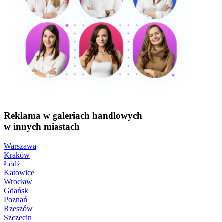
Reklama w galeriach handlowych
w innych miastach
Warszawa
Kraków
Łódź
Katowice
Wrocław
Gdańsk
Poznań
Rzeszów
Szczecin