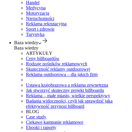
Handel
Medycyna
Motoryzacja
Nieruchomości
Reklama rekrutacyjna
Sport i zdrowie
Turystyka
Baza wiedzy
Baza wiedzy
ARTYKUŁY
Ceny billboardów
Rodzaje nośników reklamowych
Skuteczność reklamy outdoorowej
Reklama outdoorowa – dla jakich firm
Ustawa krajobrazowa a reklama zewnętrzna
Jak stworzyć skuteczny projekt billboardu
Reklama – małe miasto, wielkie perspektywy
Badania widoczności, czyli jak sprawdzić jaką
efektywność przynosi billboard
BLOG
Case study
Ciekawe kampanie reklamowe
Ebooki i raporty