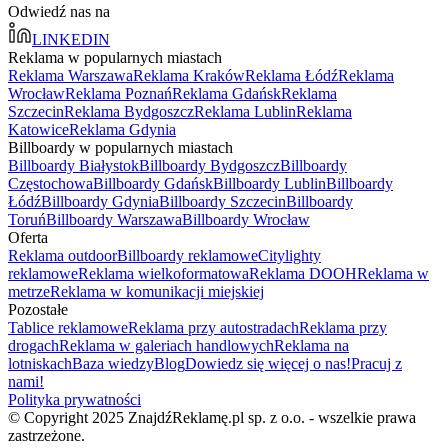
Odwiedź nas na
LINKEDIN
Reklama w popularnych miastach
Reklama Warszawa
Reklama Kraków
Reklama Łódź
Reklama
Wrocław
Reklama Poznań
Reklama Gdańsk
Reklama
Szczecin
Reklama Bydgoszcz
Reklama Lublin
Reklama
Katowice
Reklama Gdynia
Billboardy w popularnych miastach
Billboardy Białystok
Billboardy Bydgoszcz
Billboardy
Częstochowa
Billboardy Gdańsk
Billboardy Lublin
Billboardy
Łódź
Billboardy Gdynia
Billboardy Szczecin
Billboardy
Toruń
Billboardy Warszawa
Billboardy Wrocław
Oferta
Reklama outdoor
Billboardy reklamowe
Citylighty
reklamowe
Reklama wielkoformatowa
Reklama DOOH
Reklama w
metrze
Reklama w komunikacji miejskiej
Pozostałe
Tablice reklamowe
Reklama przy autostradach
Reklama przy
drogach
Reklama w galeriach handlowych
Reklama na
lotniskach
Baza wiedzy
Blog
Dowiedz się więcej o nas!
Pracuj z
nami!
Polityka prywatności
© Copyright 2025 ZnajdźReklamę.pl sp. z o.o. - wszelkie prawa
zastrzeżone.