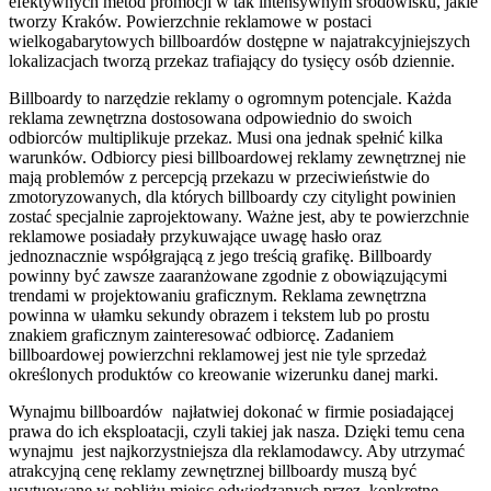
efektywnych metod promocji w tak intensywnym środowisku, jakie
tworzy Kraków. Powierzchnie reklamowe w postaci
wielkogabarytowych billboardów dostępne w najatrakcyjniejszych
lokalizacjach tworzą przekaz trafiający do tysięcy osób dziennie.
Billboardy to narzędzie reklamy o ogromnym potencjale. Każda
reklama zewnętrzna dostosowana odpowiednio do swoich
odbiorców multiplikuje przekaz. Musi ona jednak spełnić kilka
warunków. Odbiorcy piesi billboardowej reklamy zewnętrznej nie
mają problemów z percepcją przekazu w przeciwieństwie do
zmotoryzowanych, dla których billboardy czy citylight powinien
zostać specjalnie zaprojektowany. Ważne jest, aby te powierzchnie
reklamowe posiadały przykuwające uwagę hasło oraz
jednoznacznie współgrającą z jego treścią grafikę. Billboardy
powinny być zawsze zaaranżowane zgodnie z obowiązującymi
trendami w projektowaniu graficznym. Reklama zewnętrzna
powinna w ułamku sekundy obrazem i tekstem lub po prostu
znakiem graficznym zainteresować odbiorcę. Zadaniem
billboardowej powierzchni reklamowej jest nie tyle sprzedaż
określonych produktów co kreowanie wizerunku danej marki.
Wynajmu billboardów najłatwiej dokonać w firmie posiadającej
prawa do ich eksploatacji, czyli takiej jak nasza. Dzięki temu cena
wynajmu jest najkorzystniejsza dla reklamodawcy. Aby utrzymać
atrakcyjną cenę reklamy zewnętrznej billboardy muszą być
usytuowane w pobliżu miejsc odwiedzanych przez konkretne