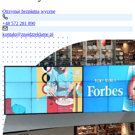
Otrzymaj bezpłatną wycenę
+48 572 281 890
kontakt@znajdzreklame.pl