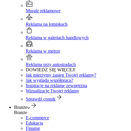
Murale reklamowe
Reklama na lotniskach
Reklama w galeriach handlowych
Reklama w metrze
Reklama przy autostradach
DOWIEDZ SIĘ WIĘCEJ!
Jak mierzymy zasięg Twojej reklamy?
Jak wygląda współpraca?
Inspiracje na reklamę zewnętrzną
Wizualizacje Twojej reklamy
Sprawdź cennik
Branże
Branże
E-commerce
Edukacja
Finanse